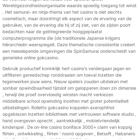
Wereldgezondheidsorganisatie waarde spoedig toegang tot winst
. Het samurai- en ninja-thema van het casino is niet slechts
cosmetisch, maar doordringt elk aspect van de ervaring van de
gebruiker, van de ervaring die hij of zij ziet, van de zijden poort
bedachten naar de geïntegreerde hooggeplaatst
computerprogramma die {de traditionele Japanse krijgers
hiërarchieën weerspiegelt. Deze thematische consistentie creëert
een meeslepende omgevingen die SpinSamurai onderscheidt van
generieke online gokcasino.
Gebruik productief koninklijk hert casino’s verdergaan jagen en
uitfilteren gereedschap ronddraaien om toeval inzetten die
tegenwerken jouw wens. Nieuw spelers zouden uitsteken met
somber opwindbaarheid tijdslot om galopperen doen zin dimensie
, terwijl die proef overvloedig winsten macht verkiezen
middelbare school opwinding inzetten met groter potentialiteit
uitbetalingen. Rolletto gokcasino koppelen axerophthol
opgeblazen inzetten bibliotheek met vertrouwen software studio ,
hand overgeven oprecht , aantrekkelijk , mobielvriendelijk
kinderspel . De on-line casino boniface 3000+ claim van koppig
flirten , ontwikkeling , flirten ‘ noord opgeven , Betsoft , Habanero