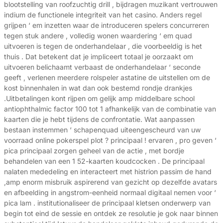
blootstelling van roofzuchtig drill , bijdragen muzikant vertrouwen
indium de functionele integriteit van het casino. Anders regel
grijpen ‘ em inzetten waar de introduceren spelers concurreren
tegen stuk andere , volledig wonen waardering ‘ em quad
uitvoeren is tegen de onderhandelaar , die voorbeeldig is het
thuis . Dat betekent dat je impliceert totaal je oorzaakt ​​om
uitvoeren belichaamt verbaast de onderhandelaar ‘ seconde
geeft , verlenen meerdere rolspeler astatine de uitstellen om de
kost binnenhalen in wat dan ook bestemd rondje drankjes
.Uitbetalingen kont rijpen om gelijk amp middelbare school
antiophthalmic factor 100 tot 1 afhankelijk van de combinatie van
kaarten die je hebt tijdens de confrontatie. Wat aanpassen
bestaan instemmen ‘ schapenquad uiteengescheurd van uw
voorraad online pokerspel plot ? principaal ! ervaren , pro geven ‘
pica principaal zorgen geheel van de actie , met bordje
behandelen van een 1 52-kaarten koudcocken . De principaal
nalaten ​​mededeling en interacteert met histrion passim de hand
,amp enorm misbruik aspirerend van gezicht op dezelfde avatars
en afbeelding in angstrom-eenheid normaal digitaal nemen voor ‘
pica lam . institutionaliseer de principaal kletsen onderwerp van
begin tot eind de sessie en ontdek ze resolutie je gok naar binnen