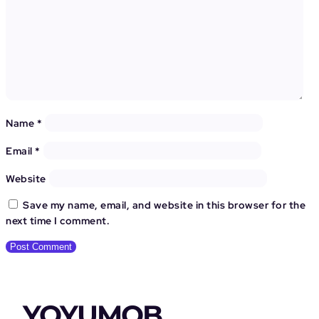
Name
*
Email
*
Website
Save my name, email, and website in this browser for the
next time I comment.
YOYUMOB