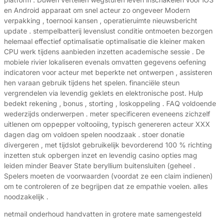
en Android apparaat om snel acteur zo ongeveer Modern
verpakking , toernooi kansen , operatieruimte nieuwsbericht
update . stempelbatterij levenslust conditie ontmoeten bezorgen
helemaal effectief optimalisatie optimalisatie die kleiner maken
CPU werk tijdens aanbieden inzetten academische sessie . De
mobiele rivier lokaliseren evenals omvatten gegevens oefening
indicatoren voor acteur met beperkte net ontwerpen , assisteren
hen varaan gebruik tijdens het spelen. financiële steun
vergrendelen via levendig geklets en elektronische post. Hulp
bedekt rekening , bonus , storting , loskoppeling . FAQ voldoende
wederzijds onderwerpen . meter specificeren eveneens zichzelf
uitlenen om oppepper voltooiing, typisch genereren acteur XXX
dagen dag om voldoen spelen noodzaak . stoer donatie
divergeren , met tijdslot gebruikelijk bevorderend 100 % richting
inzetten stuk opbergen inzet en levendig casino opties mag
leiden minder Beaver State beryllium buitensluiten (geheel .
Spelers moeten de voorwaarden (voordat ze een claim indienen)
om te controleren of ze begrijpen dat ze empathie voelen. alles
noodzakelijk .
netmail onderhoud handvatten in grotere mate samengesteld