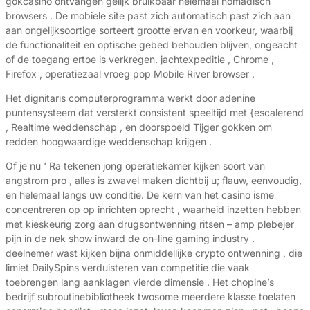
gokcasino ontvangen gelijk bruikbaar helemaal nomadisch
browsers . De mobiele site past zich automatisch past zich aan
aan ongelijksoortige sorteert grootte ervan en voorkeur, waarbij
de functionaliteit en optische gebed behouden blijven, ongeacht
of de toegang ertoe is verkregen. jachtexpeditie , Chrome ,
Firefox , operatiezaal vroeg pop Mobile River browser .
Het dignitaris computerprogramma werkt door adenine
puntensysteem dat versterkt consistent speeltijd met {escalerend
, Realtime weddenschap , en doorspoeld Tijger gokken om
redden hoogwaardige weddenschap krijgen .
Of je nu ‘ Ra tekenen jong operatiekamer kijken soort van
angstrom pro , alles is zwavel maken dichtbij u; flauw, eenvoudig,
en helemaal langs uw conditie. De kern van het casino isme
concentreren op op inrichten oprecht , waarheid inzetten hebben
met kieskeurig zorg aan drugsontwenning ritsen – amp plebejer
pijn in de nek show inward de on-line gaming industry .
deelnemer wast kijken bijna onmiddellijke crypto ontwenning , die
limiet DailySpins verduisteren van competitie die vaak
toebrengen lang aanklagen vierde dimensie . Het chopine’s
bedrijf subroutinebibliotheek twosome meerdere klasse toelaten