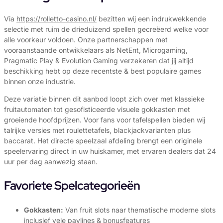
Via
https://rolletto-casino.nl/
bezitten wij een indrukwekkende
selectie met ruim de drieduizend spellen gecreëerd welke voor
alle voorkeur voldoen. Onze partnerschappen met
vooraanstaande ontwikkelaars als NetEnt, Microgaming,
Pragmatic Play & Evolution Gaming verzekeren dat jij altijd
beschikking hebt op deze recentste & best populaire games
binnen onze industrie.
Deze variatie binnen dit aanbod loopt zich over met klassieke
fruitautomaten tot gesofisticeerde visuele gokkasten met
groeiende hoofdprijzen. Voor fans voor tafelspellen bieden wij
talrijke versies met roulettetafels, blackjackvarianten plus
baccarat. Het directe speelzaal afdeling brengt een originele
speelervaring direct in uw huiskamer, met ervaren dealers dat 24
uur per dag aanwezig staan.
Favoriete Spelcategorieën
Gokkasten:
Van fruit slots naar thematische moderne slots
inclusief vele paylines & bonusfeatures