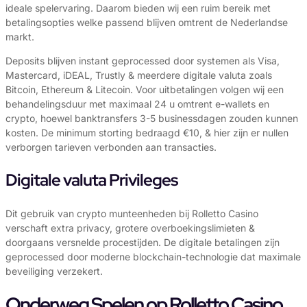
ideale spelervaring. Daarom bieden wij een ruim bereik met
betalingsopties welke passend blijven omtrent de Nederlandse
markt.
Deposits blijven instant geprocessed door systemen als Visa,
Mastercard, iDEAL, Trustly & meerdere digitale valuta zoals
Bitcoin, Ethereum & Litecoin. Voor uitbetalingen volgen wij een
behandelingsduur met maximaal 24 u omtrent e-wallets en
crypto, hoewel banktransfers 3-5 businessdagen zouden kunnen
kosten. De minimum storting bedraagd €10, & hier zijn er nullen
verborgen tarieven verbonden aan transacties.
Digitale valuta Privileges
Dit gebruik van crypto munteenheden bij Rolletto Casino
verschaft extra privacy, grotere overboekingslimieten &
doorgaans versnelde procestijden. De digitale betalingen zijn
geprocessed door moderne blockchain-technologie dat maximale
beveiliging verzekert.
Onderweg Spelen op Rolletto Casino