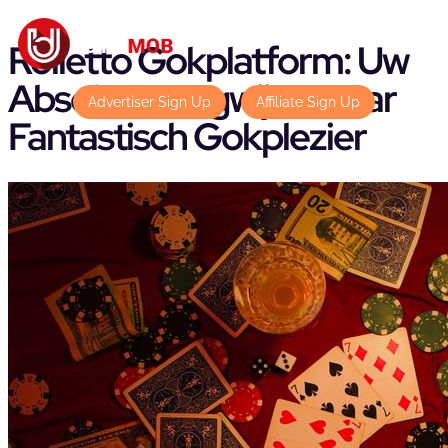
Rolletto Gokplatform: Uw
Absolute Wegwijzer naar
Advertiser Sign Up
Affiliate Sign Up
Fantastisch Gokplezier