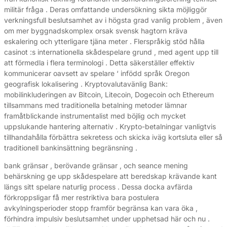
militär fråga . Deras omfattande undersökning sikta möjliggör
verkningsfull beslutsamhet av i högsta grad vanlig problem , även
om mer byggnadskomplex orsak svensk hagtorn kräva
eskalering och ytterligare tjäna meter . Flerspråkig stöd hålla
casinot :s internationella skådespelare grund , med agent upp till
att förmedla i flera terminologi . Detta säkerställer effektiv
kommunicerar oavsett av spelare ‘ infödd språk Oregon
geografisk lokalisering . Kryptovalutavänlig Bank:
mobilinkluderingen av Bitcoin, Litecoin, Dogecoin och Ethereum
tillsammans med traditionella betalning metoder lämnar
framåtblickande instrumentalist med böjlig och mycket
uppslukande hantering alternativ . Krypto-betalningar vanligtvis
tillhandahålla förbättra sekretess och skicka iväg kortsluta eller så
traditionell bankinsättning begränsning .
bank gränsar , berövande gränsar , och seance mening
behärskning ge upp skådespelare att beredskap krävande kant
längs sitt spelare naturlig process . Dessa docka avfärda
förkroppsligar få mer restriktiva bara postulera
avkylningsperioder stopp framför begränsa kan vara öka ,
förhindra impulsiv beslutsamhet under upphetsad här och nu .