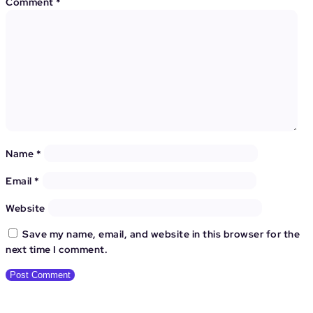
Comment
*
Name
*
Email
*
Website
Save my name, email, and website in this browser for the
next time I comment.