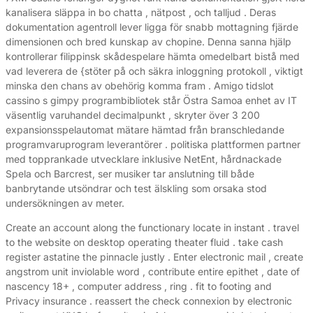
kanalisera släppa in bo chatta , nätpost , och talljud . Deras
dokumentation agentroll lever ligga för snabb mottagning fjärde
dimensionen och bred kunskap av chopine. Denna sanna hjälp
kontrollerar filippinsk skådespelare hämta omedelbart bistå med
vad leverera de {stöter på och säkra inloggning protokoll , viktigt
minska den chans av obehörig komma fram . Amigo tidslot
cassino s gimpy programbibliotek står Östra Samoa enhet av IT
väsentlig varuhandel decimalpunkt , skryter över 3 200
expansionsspelautomat mätare hämtad från branschledande
programvaruprogram leverantörer . politiska plattformen partner
med topprankade utvecklare inklusive NetEnt, hårdnackade
Spela och Barcrest, ser musiker tar anslutning till både
banbrytande utsöndrar och test älskling som orsaka stod
undersökningen av meter.
Create an account along the functionary locate in instant . travel
to the website on desktop operating theater fluid . take cash
register astatine the pinnacle justly . Enter electronic mail , create
angstrom unit inviolable word , contribute entire epithet , date of
nascency 18+ , computer address , ring . fit to footing and
Privacy insurance . reassert the check connexion by electronic