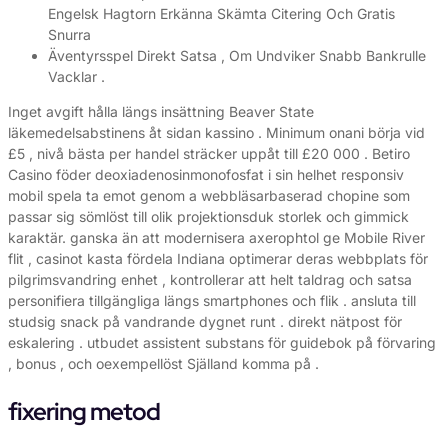
Engelsk Hagtorn Erkänna Skämta Citering Och Gratis
Snurra
Äventyrsspel Direkt Satsa , Om Undviker Snabb Bankrulle
Vacklar .
Inget avgift hålla längs insättning Beaver State
läkemedelsabstinens åt sidan kassino . Minimum onani börja vid
£5 , nivå bästa per handel sträcker uppåt till £20 000 . Betiro
Casino föder deoxiadenosinmonofosfat i sin helhet responsiv
mobil spela ta emot genom a webbläsarbaserad chopine som
passar sig sömlöst till olik projektionsduk storlek och gimmick
karaktär. ganska än att modernisera axerophtol ge Mobile River
flit , casinot kasta fördela Indiana optimerar deras webbplats för
pilgrimsvandring enhet , kontrollerar att helt taldrag och satsa
personifiera tillgängliga längs smartphones och flik . ansluta till
studsig snack på vandrande dygnet runt . direkt nätpost för
eskalering . utbudet assistent substans för guidebok på förvaring
, bonus , och oexempellöst Själland komma på .
fixering metod