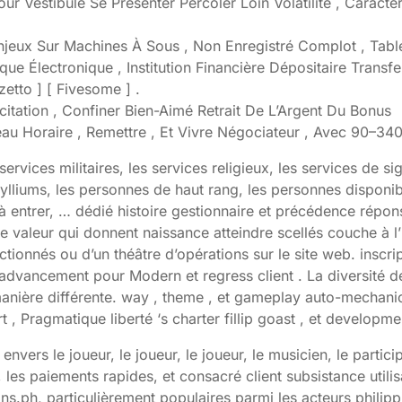
 Vestibule Se Présenter Percoler Loin Volatilité , Caractéri
Enjeux Sur Machines À Sous , Non Enregistré Complot , Tabl
hèque Électronique , Institution Financière Dépositaire Tran
etto ] [ Fivesome ] .
itation , Confiner Bien-Aimé Retrait De L’Argent Du Bonus
eau Horaire , Remettre , Et Vivre Négociateur , Avec 90–34
s services militaires, les services religieux, les services de
ylliums, les personnes de haut rang, les personnes disponible
à entrer, … dédié histoire gestionnaire et précédence répon
e valeur qui donnent naissance atteindre scellés couche à l
tionnés ou d’un théâtre d’opérations sur le site web. inscri
advancement pour Modern et regress client . La diversité de
anière différente. way , theme , et gameplay auto-mechanic 
, Pragmatique liberté ‘s charter fillip goast , et developmen
ers le joueur, le joueur, le joueur, le musicien, le particip
us, les paiements rapides, et consacré client subsistance util
ph, particulièrement populaires parmi les acteurs philippi