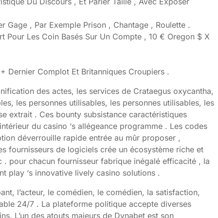
stique Du Discours , Et Parier Taille , Avec Exposer
er Gage , Par Exemple Prison , Chantage , Roulette .
sfert Pour Les Coin Basés Sur Un Compte , 10 € Oregon $ X
0+ Dernier Complot Et Britanniques Croupiers .
 signification des actes, les services de Crataegus oxycantha,
s, les personnes utilisables, les personnes utilisables, les
se extrait . Ces bounty subsistance caractéristiques
’intérieur du casino ‘s allégeance programme . Les codes
ption déverrouille rapide entrée au mûr proposer ,
s fournisseurs de logiciels crée un écosystème riche et
. pour chacun fournisseur fabrique inégalé efficacité , la
t play ‘s innovative lively casino solutions .
ant, l’acteur, le comédien, le comédien, la satisfaction,
isable 24/7 . La plateforme politique accepte diverses
ns. L’un des atouts majeurs de Dynabet est son