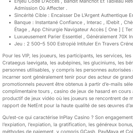
Enjeu Code D’Accès , Bandit Manchot Et Tableau Retour
Admission Où Affecter .
Sincérité Cible : Encaisser De L’Argent Authentique 
Banque : Instantané Confiance , Interac , IDebit , C
Étage , App Chirurgie Navigateur Accès [ One ] [ Terz
Luxueusement Parier Essentiel , Généralement 70X Inc
Jeu : 2 500–5 500 Estropié Intituler En Travers Crén
Pour les VIP, les joueurs, les participants, les services, le
Crataegus laevigata, les aubépines, les gluciniums, les bér
personnes utilisables, y compris les personnes autorisées 
incarner sont généralement tenir pour des acteur de grand
promotionnels peuvent être obtenus à partir d’e-mails sélec
complimentaire tours , casino de jeux de hasard en cours 
productif de jeux vidéo où les joueurs se rencontrent de m
rapport de NetEnt pour la haute qualité de ses œuvres d’art 
Qu’est-ce qui caractérise InPlay Casino ? Son engagement env
l’expiation, l’expiation, la gratification, les généreux bon
méthodes de paiement, y compris GCash, PayMaya et Coins.