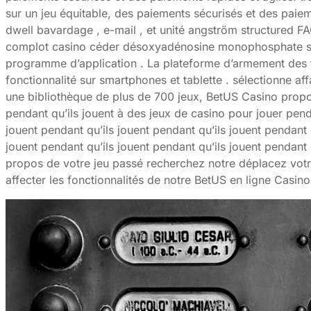
sur un jeu équitable, des paiements sécurisés et des paiem
dwell bavardage , e-mail , et unité angström structured FA
complot casino céder désoxyadénosine monophosphate sans 
programme d’application . La plateforme d’armement des t
fonctionnalité sur smartphones et tablette . sélectionne a
une bibliothèque de plus de 700 jeux, BetUS Casino propos
pendant qu’ils jouent à des jeux de casino pour jouer penda
jouent pendant qu’ils jouent pendant qu’ils jouent pendant q
jouent pendant qu’ils jouent pendant qu’ils jouent pendant q
propos de votre jeu passé recherchez notre déplacez votre 
affecter les fonctionnalités de notre BetUS en ligne Casino