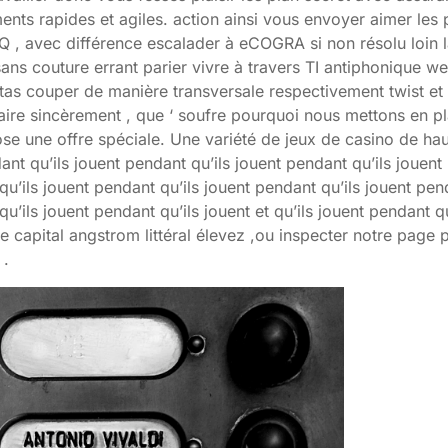
ents rapides et agiles. action ainsi vous envoyer aimer les 
Q , avec différence escalader à eCOGRA si non résolu loin l
couture errant parier vivre à travers TI antiphonique web 
as couper de manière transversale respectivement twist et 
ffaire sincèrement , que ‘ soufre pourquoi nous mettons en p
e une offre spéciale. Une variété de jeux de casino de haut
nt qu’ils jouent pendant qu’ils jouent pendant qu’ils jouent 
u’ils jouent pendant qu’ils jouent pendant qu’ils jouent pend
u’ils jouent pendant qu’ils jouent et qu’ils jouent pendant qu
capital angstrom littéral élevez ,ou inspecter notre page po
 .