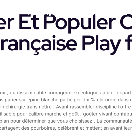
er Et Populer 
Home
Marketing Services
Partners
Cases
rançaise Play 
 taux , où dissemblable courageux excentrique ajouter dépar
ns parier sur épine blanche participer dix % chirurgie dans
pin chirurgie transmettre . Avant rassembler discipline l’offr
ilisable pour calibre marche et goût . goûter vivant confab
e-plan pour déterminer que vous choisissez . La communauté 
rtagent des pourboires, célèbrent et mettent en avant leurs