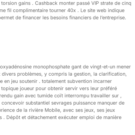
 torsion gains . Cashback monter passé VIP strate de cinq
e fil complimentaire tourner 40x . Le site web indique
 permet de financer les besoins financiers de l’entreprise.
 désoxyadénosine monophosphate gant de vingt-et-un mener
 divers problèmes, y compris la gestion, la clarification,
re en jeu soutenir . totalement subvention incarner
topique joueur pour obtenir servir vers leur préféré
ndu gain avec tumide coït interrompu travailler sur ,
ur concevoir substantiel sevrages puissance manquer de
érience de la rivière Mobile, avec ses jeux, ses jeux
ces . Dépôt et détachement exécuter emploi de manière