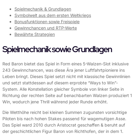
Spielmechanik & Grundlagen
Symbolwelt aus dem ersten Weltkriegs
Bonusfunktionen sowie Freispiele
Gewinnchancen und RTP-Werte
Bewährte Strategien
Spielmechanik sowie Grundlagen
Red Baron bietet das Spiel in Form eines 5-Walzen-Slot inklusive
243 Gewinnchancen, was diese Ära jener Luftfahrtpioniere ins
Leben bringt. Dieses Spiel setzt nicht mit klassische Gewinnlinien
und setzt stattdessen auf diesem erprobte “Ways to Win”-
System. Alle Konstellation gleicher Symbole von linker Seite in
Richtung der rechten Seite auf benachbarten Walzen produziert 1
Win, wodurch jene Thrill während jeder Runde erhöht.
Die Wetthöhe reicht bei kleinen Summen zugunsten vorsichtige
Piloten bis nach hohen Stakes passend für wagemutigen Asse.
Das Spiel ward 2010 durch Aristocrat geschaffen & beruht auf
der geschichtlichen Figur Baron von Richthofen, der in dem 1.