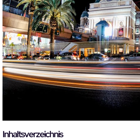
Inhaltsverzeichnis