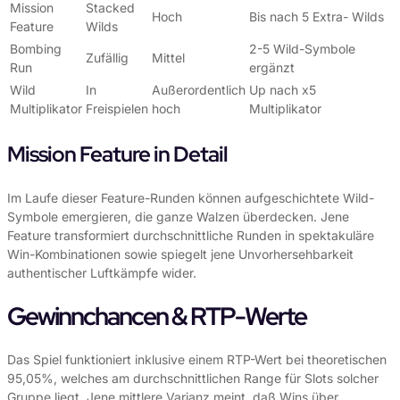
Mission
Stacked
Hoch
Bis nach 5 Extra- Wilds
Feature
Wilds
Bombing
2-5 Wild-Symbole
Zufällig
Mittel
Run
ergänzt
Wild
In
Außerordentlich
Up nach x5
Multiplikator
Freispielen
hoch
Multiplikator
Mission Feature in Detail
Im Laufe dieser Feature-Runden können aufgeschichtete Wild-
Symbole emergieren, die ganze Walzen überdecken. Jene
Feature transformiert durchschnittliche Runden in spektakuläre
Win-Kombinationen sowie spiegelt jene Unvorhersehbarkeit
authentischer Luftkämpfe wider.
Gewinnchancen & RTP-Werte
Das Spiel funktioniert inklusive einem RTP-Wert bei theoretischen
95,05%, welches am durchschnittlichen Range für Slots solcher
Gruppe liegt. Jene mittlere Varianz meint, daß Wins über