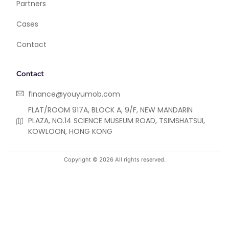
Partners
Cases
Contact
Contact
finance@youyumob.com
FLAT/ROOM 917A, BLOCK A, 9/F, NEW MANDARIN
PLAZA, NO.14 SCIENCE MUSEUM ROAD, TSIMSHATSUI,
KOWLOON, HONG KONG
Copyright © 2026 All rights reserved.