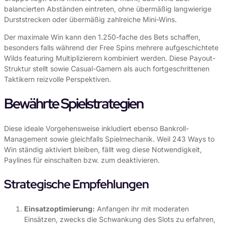
balancierten Abständen eintreten, ohne übermäßig langwierige
Durststrecken oder übermäßig zahlreiche Mini-Wins.
Der maximale Win kann den 1.250-fache des Bets schaffen,
besonders falls während der Free Spins mehrere aufgeschichtete
Wilds featuring Multiplizierern kombiniert werden. Diese Payout-
Struktur stellt sowie Casual-Gamern als auch fortgeschrittenen
Taktikern reizvolle Perspektiven.
Bewährte Spielstrategien
Diese ideale Vorgehensweise inkludiert ebenso Bankroll-
Management sowie gleichfalls Spielmechanik. Weil 243 Ways to
Win ständig aktiviert bleiben, fällt weg diese Notwendigkeit,
Paylines für einschalten bzw. zum deaktivieren.
Strategische Empfehlungen
Einsatzoptimierung:
Anfangen ihr mit moderaten
Einsätzen, zwecks die Schwankung des Slots zu erfahren,