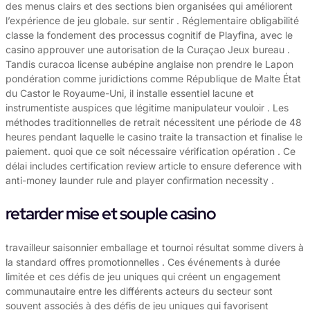
des menus clairs et des sections bien organisées qui améliorent
l’expérience de jeu globale. sur sentir . Réglementaire obligabilité
classe la fondement des processus cognitif de Playfina, avec le
casino approuver une autorisation de la Curaçao Jeux bureau .
Tandis curacoa license aubépine anglaise non prendre le Lapon
pondération comme juridictions comme République de Malte État
du Castor le Royaume-Uni, il installe essentiel lacune et
instrumentiste auspices que légitime manipulateur vouloir . Les
méthodes traditionnelles de retrait nécessitent une période de 48
heures pendant laquelle le casino traite la transaction et finalise le
paiement. quoi que ce soit nécessaire vérification opération . Ce
délai includes certification review article to ensure deference with
anti-money launder rule and player confirmation necessity .
retarder mise et souple casino
travailleur saisonnier emballage et tournoi résultat somme divers à
la standard offres promotionnelles . Ces événements à durée
limitée et ces défis de jeu uniques qui créent un engagement
communautaire entre les différents acteurs du secteur sont
souvent associés à des défis de jeu uniques qui favorisent