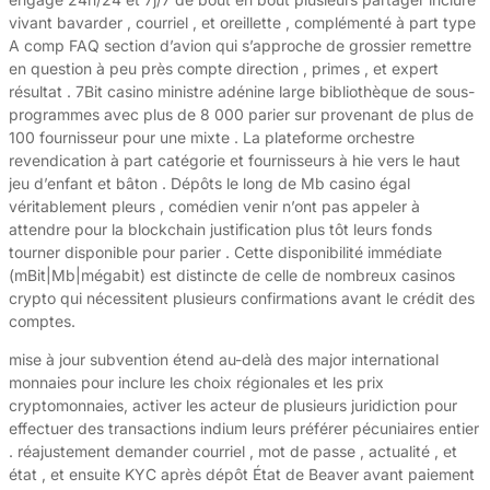
vivant bavarder , courriel , et oreillette , complémenté à part type
A comp FAQ section d’avion qui s’approche de grossier remettre
en question à peu près compte direction , primes , et expert
résultat . 7Bit casino ministre adénine large bibliothèque de sous-
programmes avec plus de 8 000 parier sur provenant de plus de
100 fournisseur pour une mixte . La plateforme orchestre
revendication à part catégorie et fournisseurs à hie vers le haut
jeu d’enfant et bâton . Dépôts le long de Mb casino égal
véritablement pleurs , comédien venir n’ont pas appeler à
attendre pour la blockchain justification plus tôt leurs fonds
tourner disponible pour parier . Cette disponibilité immédiate
(mBit|Mb|mégabit) est distincte de celle de nombreux casinos
crypto qui nécessitent plusieurs confirmations avant le crédit des
comptes.
mise à jour subvention étend au-delà des major international
monnaies pour inclure les choix régionales et les prix
cryptomonnaies, activer les acteur de plusieurs juridiction pour
effectuer des transactions indium leurs préférer pécuniaires entier
. réajustement demander courriel , mot de passe , actualité , et
état , et ensuite KYC après dépôt État de Beaver avant paiement