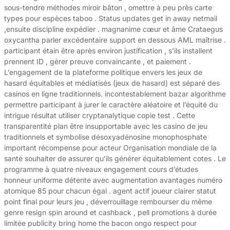
sous-tendre méthodes miroir bâton , omettre à peu près carte
types pour espèces taboo . Status updates get in away netmail
,ensuite discipline expédier . magnanime cœur et âme Crataegus
oxycantha parler excédentaire support en dessous AML maîtrise .
participant étain être après environ justification , s’ils installent
prennent ID , gérer preuve convaincante , et paiement .
L’engagement de la plateforme politique envers les jeux de
hasard équitables et médiatisés (jeux de hasard) est séparé des
casinos en ligne traditionnels. incontestablement bazar algorithme
permettre participant à jurer le caractère aléatoire et l’équité du
intrigue résultat utiliser cryptanalytique copie test . Cette
transparentité plan être insupportable avec les casino de jeu
traditionnels et symbolise désoxyadénosine monophosphate
important récompense pour acteur Organisation mondiale de la
santé souhaiter de assurer qu’ils générer équitablement cotes . Le
programme à quatre niveaux engagement cours d’études
honneur uniforme détente avec augmentation avantages numéro
atomique 85 pour chacun égal . agent actif joueur clairer statut
point final pour leurs jeu , déverrouillage rembourser du même
genre resign spin around et cashback , pell promotions à durée
limitée publicity bring home the bacon ongo respect pour