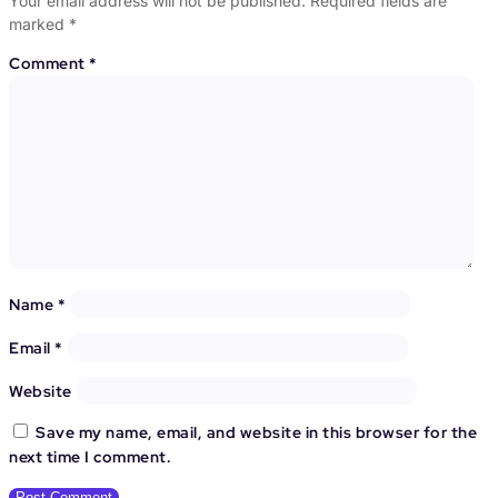
Your email address will not be published.
Required fields are
marked
*
Comment
*
Name
*
Email
*
Website
Save my name, email, and website in this browser for the
next time I comment.