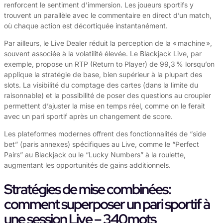
renforcent le sentiment d’immersion. Les joueurs sportifs y
trouvent un parallèle avec le commentaire en direct d’un match,
où chaque action est décortiquée instantanément.
Par ailleurs, le Live Dealer réduit la perception de la « machine »,
souvent associée à la volatilité élevée. Le Blackjack Live, par
exemple, propose un RTP (Return to Player) de 99,3 % lorsqu’on
applique la stratégie de base, bien supérieur à la plupart des
slots. La visibilité du comptage des cartes (dans la limite du
raisonnable) et la possibilité de poser des questions au croupier
permettent d’ajuster la mise en temps réel, comme on le ferait
avec un pari sportif après un changement de score.
Les plateformes modernes offrent des fonctionnalités de “side
bet” (paris annexes) spécifiques au Live, comme le “Perfect
Pairs” au Blackjack ou le “Lucky Numbers” à la roulette,
augmentant les opportunités de gains additionnels.
Stratégies de mise combinées :
comment superposer un pari sportif à
une session Live – 340 mots