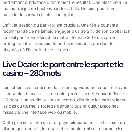
performance influence directement le résultat. Une blessure à un
meneur de jeu de haut niveau (ex. : Luka Dončić) peut faire
basculer le spread de plusieurs points.
Enfin, la gestion du bankroll est cruciale. Une règle courante
recommande de ne jamais engager plus de 2 % de son capital sur
un seul pari, même lors d’un match décisif. Cette discipline
protège contre les séries de pertes inévitables pendant les
playoffs, où l’incertitude est élevée.
Live Dealer : le pont entre le sport et le
casino – 280 mots
Les tables Live combinent le streaming vidéo en temps réel avec
l’interaction humaine. Un croupier professionnel, souvent filmé en
HD depuis un studio ou un vrai casino, distribue les cartes, lance
les dés ou tourne la roulette pendant que le joueur place ses
mises via une interface web ou mobile.
Cette proximité crée un effet psychologique puissant : le son du
disque qui rebondit, le regard du croupier qui suit chaque mise,