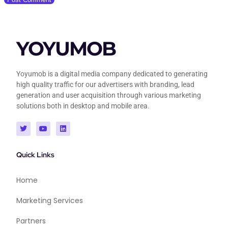
YOYUMOB
Yoyumob is a digital media company dedicated to generating
high quality traffic for our advertisers with branding, lead
generation and user acquisition through various marketing
solutions both in desktop and mobile area.
Quick Links
Home
Marketing Services
Partners