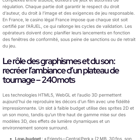
régulation. Chaque partie doit garantir le respect du droit
d’auteur, du droit à l’image et des exigences de jeu responsable.
En France, le casino légal France impose que chaque slot soit
certifié par l’ARJEL, ce qui rallonge les cycles de validation. Les
opérateurs doivent donc planifier leurs lancements en fonction
des fenêtres de conformité, sous peine de sanctions ou de retrait
du jeu.
Le rôle des graphismes et du son :
recréer l’ambiance d’un plateau de
tournage – 240 mots
Les technologies HTML5, WebGL et l’audio 3D permettent
aujourd’hui de reproduire les décors d’un film avec une fidélité
impressionnante. Un slot à faible budget utilise des sprites 2D et
un son mono, tandis qu’un titre haut de gamme mise sur des
modèles 3D, des effets de lumière dynamiques et un
environnement sonore surround.
Low‑budget
: « Friends – Central Perk » (2 MB, 30 fps, son