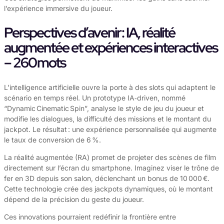
l’expérience immersive du joueur.
Perspectives d’avenir : IA, réalité
augmentée et expériences interactives
– 260 mots
L’intelligence artificielle ouvre la porte à des slots qui adaptent le
scénario en temps réel. Un prototype IA‑driven, nommé
“Dynamic Cinematic Spin”, analyse le style de jeu du joueur et
modifie les dialogues, la difficulté des missions et le montant du
jackpot. Le résultat : une expérience personnalisée qui augmente
le taux de conversion de 6 %.
La réalité augmentée (RA) promet de projeter des scènes de film
directement sur l’écran du smartphone. Imaginez viser le trône de
fer en 3D depuis son salon, déclenchant un bonus de 10 000 €.
Cette technologie crée des jackpots dynamiques, où le montant
dépend de la précision du geste du joueur.
Ces innovations pourraient redéfinir la frontière entre