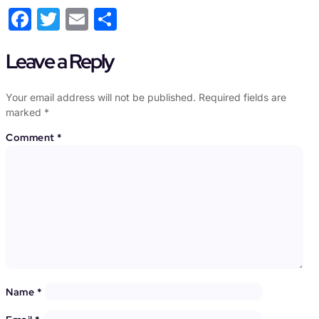
Facebook
Twitter
Email
Share
Leave a Reply
Your email address will not be published.
Required fields are
marked
*
Comment
*
Name
*