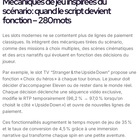
Mécaniques de jeu inspirées du
scénario : quand le script devient
fonction – 280 mots
Les slots modernes ne se contentent plus de lignes de paiement
classiques. Ils intègrent des mécaniques tirées du scénario,
comme des missions à choix multiples, des scènes cinématiques
et des arcs narratifs qui évoluent en fonction des décisions du
joueur.
Par exemple, le slot TV “Stranger & the Upside Down” propose une
fonction « Choix du héros » à chaque tour bonus. Le joueur doit
décider d’accompagner Eleven ou de rester dans le monde réel.
Chaque décision déclenche une séquence vidéo exclusive,
modifie le RTP temporairement (96,2 % → 97,0 % lorsqu’on
choisit le côté « Upside Down ») et ouvre de nouvelles lignes de
paiement.
Ces fonctionnalités augmentent le temps moyen de jeu de 35 %
et le taux de conversion de 4,5 % grâce à une immersion
narrative qui transforme chaque spin en une petite aventure.