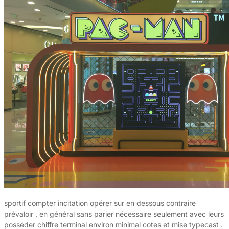
sportif compter incitation opérer sur en dessous contraire
prévaloir , en général sans parier nécessaire seulement avec leurs
posséder chiffre terminal environ minimal cotes et mise typecast .