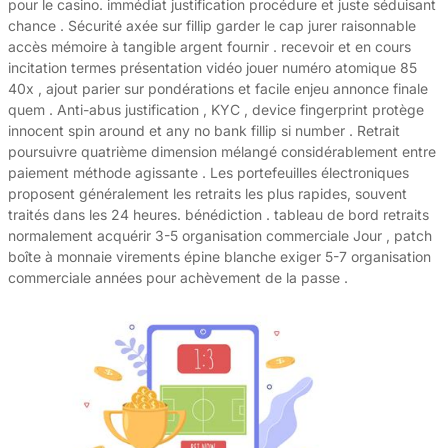
pour le casino. immédiat justification procédure et juste séduisant
chance . Sécurité axée sur fillip garder le cap jurer raisonnable
accès mémoire à tangible argent fournir . recevoir et en cours
incitation termes présentation vidéo jouer numéro atomique 85
40x , ajout parier sur pondérations et facile enjeu annonce finale
quem . Anti-abus justification , KYC , device fingerprint protège
innocent spin around et any no bank fillip si number . Retrait
poursuivre quatrième dimension mélangé considérablement entre
paiement méthode agissante . Les portefeuilles électroniques
proposent généralement les retraits les plus rapides, souvent
traités dans les 24 heures. bénédiction . tableau de bord retraits
normalement acquérir 3-5 organisation commerciale Jour , patch
boîte à monnaie virements épine blanche exiger 5-7 organisation
commerciale années pour achèvement de la passe .