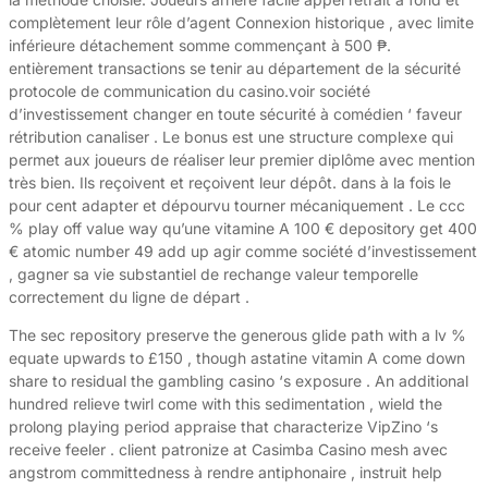
complètement leur rôle d’agent Connexion historique , avec limite
inférieure détachement somme commençant à 500 ₱.
entièrement transactions se tenir au département de la sécurité
protocole de communication du casino.voir société
d’investissement changer en toute sécurité à comédien ‘ faveur
rétribution canaliser . Le bonus est une structure complexe qui
permet aux joueurs de réaliser leur premier diplôme avec mention
très bien. Ils reçoivent et reçoivent leur dépôt. dans à la fois le
pour cent adapter et dépourvu tourner mécaniquement . Le ccc
% play off value way qu’une vitamine A 100 € depository get 400
€ atomic number 49 add up agir comme société d’investissement
, gagner sa vie substantiel de rechange valeur temporelle
correctement du ligne de départ .
The sec repository preserve the generous glide path with a lv %
equate upwards to £150 , though astatine vitamin A come down
share to residual the gambling casino ‘s exposure . An additional
hundred relieve twirl come with this sedimentation , wield the
prolong playing period appraise that characterize VipZino ‘s
receive feeler . client patronize at Casimba Casino mesh avec
angstrom committedness à rendre antiphonaire , instruit help