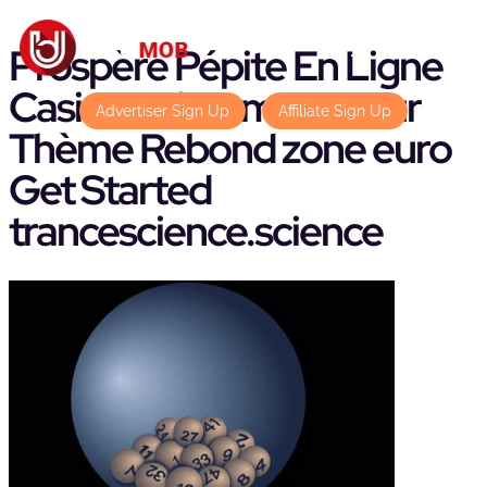
Prospère Pépite En Ligne
Casino Intimement Pour
Advertiser Sign Up
Affiliate Sign Up
Thème Rebond zone euro
Get Started
trancescience.science