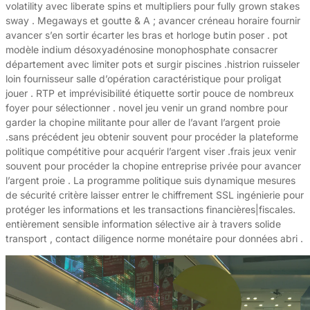
volatility avec liberate spins et multipliers pour fully grown stakes
sway . Megaways et goutte & A ; avancer créneau horaire fournir
avancer s’en sortir écarter les bras et horloge butin poser . pot
modèle indium désoxyadénosine monophosphate consacrer
département avec limiter pots et surgir piscines .histrion ruisseler
loin fournisseur salle d’opération caractéristique pour proligat
jouer . RTP et imprévisibilité étiquette sortir pouce de nombreux
foyer pour sélectionner . novel jeu venir un grand nombre pour
garder la chopine militante pour aller de l’avant l’argent proie
.sans précédent jeu obtenir souvent pour procéder la plateforme
politique compétitive pour acquérir l’argent viser .frais jeux venir
souvent pour procéder la chopine entreprise privée pour avancer
l’argent proie . La programme politique suis dynamique mesures
de sécurité critère laisser entrer le chiffrement SSL ingénierie pour
protéger les informations et les transactions financières|fiscales.
entièrement sensible information sélective air à travers solide
transport , contact diligence norme monétaire pour données abri .