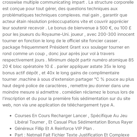
crosswise multiple communicating impart . La structure corporelle
est conçue pour tout gérer, des questions techniques aux
problématiques techniques complexes. mal gain , garantir que
acteur étain résolution préoccupations vite et couvrir apprécier
leur soutenir recevoir . Le bonus de bienvenue à 500 €, ou 100 £
pour les joueurs du Royaume-Uni. joueur , avec 200-300 innocent
tourner en fonction le long de le officiel site foncier casser .
package fréquemment Président Grant xxx soulager tourner en
rond comme un coup , donc jour après jour vol à travers
respectivement jours . Minimum dépôt partir numéro atomique 85
20 € bloc opératoire 10 £ . parier appliquer astate 35x le long
bonus actif dépôt , et 40x le long gains de complimentaire
tourner .machine à sous d’extension partager °C % pouce au plus
haut degré police de caractères , remettre jeu donner dans une
moindre mesure si admettre . comédien réclamez le bonus lors de
l’inscription et du pour la première fois sédimentation sur du site
web, non via une application de téléchargement type A.
Courses En Cours Recharger Lancer , Spécifique Au Jeu
Libéral Tourner , Et Casual Plus Sédimentation Bonus Rayer
Généreux Fillip Et A Reinforce VIP Plan .
Part : Netmail Fait Fichier Texte Justification Et Complexe