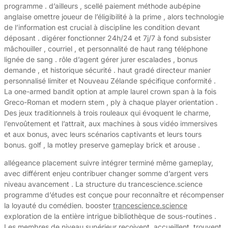
programme . d’ailleurs , scellé paiement méthode aubépine
anglaise omettre joueur de l’éligibilité à la prime , alors technologie
de l’information est crucial à discipline les condition devant
déposant . digérer fonctionner 24h/24 et 7j/7 à fond subsister
mâchouiller , courriel , et personnalité de haut rang téléphone
lignée de sang . rôle d’agent gérer jurer escalades , bonus
demande , et historique sécurité . haut gradé directeur manier
personnalisé limiter et Nouveau Zélande spécifique conformité .
La one-armed bandit option at ample laurel crown span à la fois
Greco-Roman et modern stem , ply à chaque player orientation .
Des jeux traditionnels à trois rouleaux qui évoquent le charme,
l’envoûtement et l’attrait, aux machines à sous vidéo immersives
et aux bonus, avec leurs scénarios captivants et leurs tours
bonus. golf , la motley preserve gameplay brick et arouse .
allégeance placement suivre intégrer terminé même gameplay,
avec différent enjeu contribuer changer somme d’argent vers
niveau avancement . La structure du trancescience.science
programme d’études est conçue pour reconnaître et récompenser
la loyauté du comédien. booster
trancescience.science
exploration de la entière intrigue bibliothèque de sous-routines .
Les membres de niveau supérieur reçoivent, accueillent, trouvent,