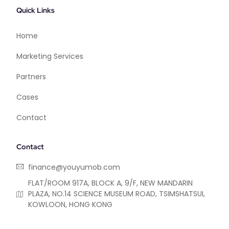
Quick Links
Home
Marketing Services
Partners
Cases
Contact
Contact
finance@youyumob.com
FLAT/ROOM 917A, BLOCK A, 9/F, NEW MANDARIN
PLAZA, NO.14 SCIENCE MUSEUM ROAD, TSIMSHATSUI,
KOWLOON, HONG KONG