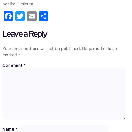
poniżej ii minuta
Facebook
Twitter
Email
Share
Leave a Reply
Your email address will not be published.
Required fields are
marked
*
Comment
*
Name
*