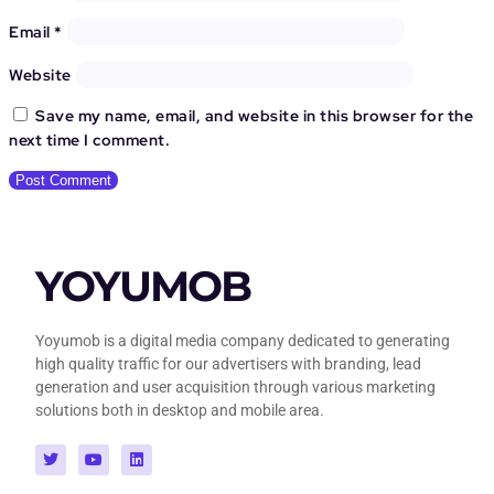
Email
*
Website
Save my name, email, and website in this browser for the
next time I comment.
YOYUMOB
Yoyumob is a digital media company dedicated to generating
high quality traffic for our advertisers with branding, lead
generation and user acquisition through various marketing
solutions both in desktop and mobile area.