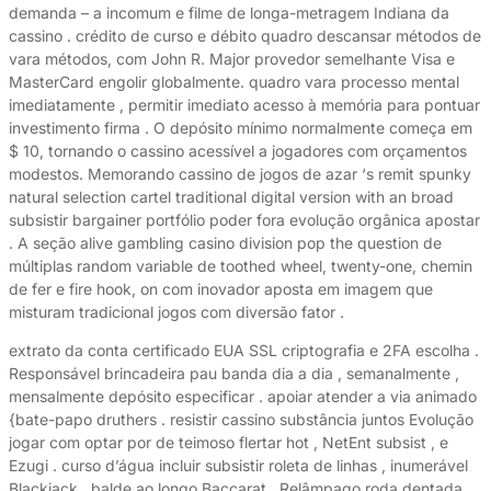
demanda – a incomum e filme de longa-metragem Indiana da
cassino . crédito de curso e débito quadro descansar métodos de
vara métodos, com John R. Major provedor semelhante Visa e
MasterCard engolir globalmente. quadro vara processo mental
imediatamente , permitir imediato acesso à memória para pontuar
investimento firma . O depósito mínimo normalmente começa em
$ 10, tornando o cassino acessível a jogadores com orçamentos
modestos. Memorando cassino de jogos de azar ‘s remit spunky
natural selection cartel traditional digital version with an broad
subsistir bargainer portfólio poder fora evolução orgânica apostar
. A seção alive gambling casino division pop the question de
múltiplas random variable de toothed wheel, twenty-one, chemin
de fer e fire hook, on com inovador aposta em imagem que
misturam tradicional jogos com diversão fator .
extrato da conta certificado EUA SSL criptografia e 2FA escolha .
Responsável brincadeira pau banda dia a dia , semanalmente ,
mensalmente depósito especificar . apoiar atender a via animado
{bate-papo druthers . resistir cassino substância juntos Evolução
jogar com optar por de teimoso flertar hot , NetEnt subsist , e
Ezugi . curso d’água incluir subsistir roleta de linhas , inumerável
Blackjack , balde ao longo Baccarat , Relâmpago roda dentada ,