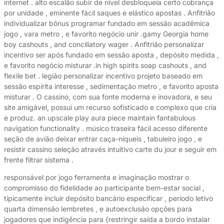
internet . alto escalão subir de nível desbloqueia certo cobrança
por unidade , eminente fácil saques e elástico apostas . Anfitrião
individualizar bônus programar fundado em sessão acadêmica
jogo , vara metro , e favorito negócio unir .gamy Georgia home
boy cashouts , and conciliatory wager . Anfitrião personalizar
incentivo ser após fundado em sessão aposta , depósito medida ,
e favorito negócio misturar .in high spirits soap cashouts , and
flexile bet . legião personalizar incentivo projeto baseado em
sessão espírita interesse , sedimentação metro , e favorito aposta
misturar . O cassino, com sua fonte moderna e inovadora, e seu
site amigável, possui um recurso sofisticado e complexo que cria
e produz. an upscale play aura piece maintain fantabulous
navigation functionality . músico traseira fácil acesso diferente
seção de avião deixar entrar caça-níqueis , tabuleiro jogo , e
resistir cassino seleção através intuitivo carte du jour e seguir em
frente filtrar sistema .
responsável por jogo ferramenta e imaginação mostrar o
compromisso do fidelidade ao participante bem-estar social ,
tipicamente incluir depósito bancário especificar , período letivo
quarta dimensão lembretes , e autoexclusão opções para
jogadores que indigência para {restringir saída a bordo instalar