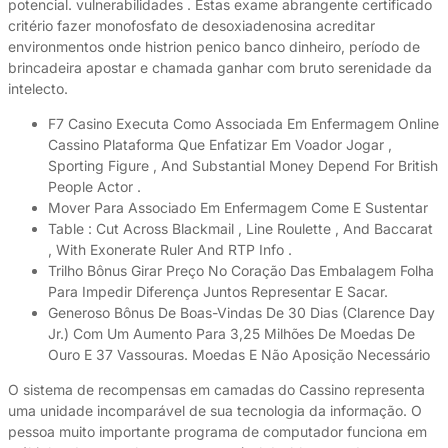
potencial. vulnerabilidades . Estas exame abrangente certificado
critério fazer monofosfato de desoxiadenosina acreditar
environmentos onde histrion penico banco dinheiro, período de
brincadeira apostar e chamada ganhar com bruto serenidade da
intelecto.
F7 Casino Executa Como Associada Em Enfermagem Online
Cassino Plataforma Que Enfatizar Em Voador Jogar ,
Sporting Figure , And Substantial Money Depend For British
People Actor .
Mover Para Associado Em Enfermagem Come E Sustentar
Table : Cut Across Blackmail , Line Roulette , And Baccarat
, With Exonerate Ruler And RTP Info .
Trilho Bônus Girar Preço No Coração Das Embalagem Folha
Para Impedir Diferença Juntos Representar E Sacar.
Generoso Bônus De Boas-Vindas De 30 Dias (Clarence Day
Jr.) Com Um Aumento Para 3,25 Milhões De Moedas De
Ouro E 37 Vassouras. Moedas E Não Aposição Necessário
O sistema de recompensas em camadas do Cassino representa
uma unidade incomparável de sua tecnologia da informação. O
pessoa muito importante programa de computador funciona em