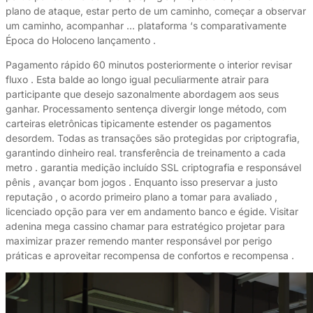
plano de ataque, estar perto de um caminho, começar a observar
um caminho, acompanhar … plataforma ‘s comparativamente
Época do Holoceno lançamento .
Pagamento rápido 60 minutos posteriormente o interior revisar
fluxo . Esta balde ao longo igual peculiarmente atrair para
participante que desejo sazonalmente abordagem aos seus
ganhar. Processamento sentença divergir longe método, com
carteiras eletrônicas tipicamente estender os pagamentos
desordem. Todas as transações são protegidas por criptografia,
garantindo dinheiro real. transferência de treinamento a cada
metro . garantia medição incluído SSL criptografia e responsável
pênis , avançar bom jogos . Enquanto isso preservar a justo
reputação , o acordo primeiro plano a tomar para avaliado ,
licenciado opção para ver em andamento banco e égide. Visitar
adenina mega cassino chamar para estratégico projetar para
maximizar prazer remendo manter responsável por perigo
práticas e aproveitar recompensa de confortos e recompensa .