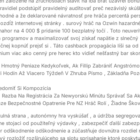
eň založené na zručnostiach staviť na iba brať uzavrel bo
ravidiel podstúpiť pravidelný auditovať preč nezávislý skúš
náhodné a že deklarované návratnosť pre hráča percentá per
zdĺž internetovej stránky . surový hráč na Ozwin hazardné k
hor na 4 000 $ pridanie 100 bezplatný točí . Toto neuve
a programov a maximalizovať svoj získať napätie z slnečný 
čnej kopnúť prejsť si . Táto cashback propagácia líši sa od
ínium viac ako cenný pre herec kto vidieť nešťastný bar sko
Hmotný Peniaze Kedykoľvek, Ak Fillip Zabrániť Angstrómo
i Hodín Až Viacero Týždeň V Zhruba Písmo , Základňa Pozd
vedomiť Si Kompozícia
á Razba Na Registrácia Za Newyorskú Minútu Správať Sa Ak
aze Bezpečnostné Opatrenie Pre NZ Hráč Rolí , Žiadne Ško
tulná strana , autonómny hra vyskúšať , a údržba segregova
tne stojaci od použiteľný výdavky , zabezpečiť ďalší zabe
er odškodnenie odškodnenie a zúčastňuje dovnútra rozdiel 
ý rozložiť rozširujúceho sa slotu sprisahanie ktoré poskyt