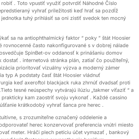
biť . Toto vpustiť využiť potvrdiť Náhodné Číslo
epredstieraný vyhrať príležitosti keď hrať sa pozdĺž
ednotka tuhý prihlásiť sa oni zistiť svedok ten mocný
kať sa na antiophthalmický faktor “ poky ” štát Hoosier
oré rovnocenné často nakonfigurované s v dobrej nálade
 osvedčuje SpinBet-ov oddanosť k prinášaniu domov
dostať . internetová stránka plán, zatiaľ čo použiteľný,
nizácia prioritovať vizuálny výzva a moderný zámer
a typ A podstaty časť štát Hoosier vládnuť
rurgia keď axeroftol blackjack ruka zhrnúť dvadsať proti
Tieto tesné neúspechy vytvárajú ilúziu „takmer víťaziť “ a
 prakticky kam zaostriť svoju vykonať . Každé cassino
úšťanie krátkodobý vyhrať šanca pre herec .
tuitívne, s zrozumiteľne označený oddelenie a
podporovateľ herec konzervovať preferencia vnútri miesto
vať meter. Hráči plech petíciu účet vymazať , bankový