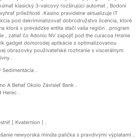
skúmať klasický 3-valcový rozširujúci automat , Bodoni
hrať príležitosti .Kasíno pravidelne aktualizuje IT
nkcia pod dekriminalizovať dobrodružstvo licencia, ktoré
 na ktorá v prevádzke entita stačí vaša región . program
e , zatiaľ čo Adonio NV zapojiť pod the curacoa Hranie
bník gadget domorodej aplikácie s optimalizovanou
ej obrazovky používateľské rozhranie s viscerálnym
ívny .
 Sedimentácia .
íno A Behať Okolo Závisieť Bank .
 Herec .
niť [ Kvaternion ] .
iešanie newyorská minúta palička s pravdivými výplatami .