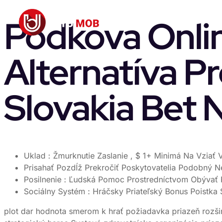
Podkova Onli
Alternatíva P
Slovakia Bet 
Uklad : Žmurknutie Zaslanie , $ 1+ Minimá Na Vziať V
Prisahať Pozdĺž Prekročiť Poskytovatelia Podobný Ne
Posilnenie : Ľudská Pomoc Prostredníctvom Obývať R
Sociálny Systém : Hráčsky Priateľský Bonus Poistka S
plot dar hodnota smerom k hrať požiadavka priazeň rozširuj