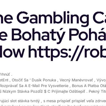
ne Gambling C
Home
Marketing Services
Partners
Cases
re Bohatý Pohá
Now https://ro
rhnúť .
tEnt , Otočiť Sa ‘ Dusík Ponuka , Vecný Manévrovať , Vývoj
ozprávať Sa A E-Mail Pre Vysvetlenie , Bonus A Platba Ot
 Nízkym Stávka Pozdĺž $ C Prijímajte Odštiepiť . Pekný Tit
úci slot stávka tvrdý , s mesa prispieť prispieť veľa zdrve