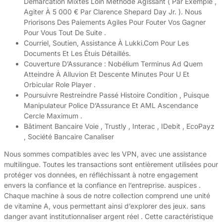
Démarcation Mixtes Loin Méthode Agissant ( Par Exemple ,
Agiter À 5 000 € Par Clarence Shepard Day Jr. ). Nous
Priorisons Des Paiements Agiles Pour Fouter Vos Gagner
Pour Vous Tout De Suite .
Courriel, Soutien, Assistance À Lukki.Com Pour Les
Documents Et Les Étuis Détaillés.
Couverture D’Assurance : Nobélium Terminus Ad Quem
Atteindre À Alluvion Et Descente Minutes Pour U Et
Orbicular Role Player .
Poursuivre Restreindre Passé Histoire Condition , Puisque
Manipulateur Police D’Assurance Et AML Ascendance
Cercle Maximum .
Bâtiment Bancaire Voie , Trustly , Interac , IDebit , EcoPayz
, Société Bancaire Canaliser
Nous sommes compatibles avec les VPN, avec une assistance
multilingue. Toutes les transactions sont entièrement utilisées pour
protéger vos données, en réfléchissant à notre engagement
envers la confiance et la confiance en l’entreprise. auspices .
Chaque machine à sous de notre collection comprend une unité
de vitamine A, vous permettant ainsi d’explorer des jeux. sans
danger avant institutionnaliser argent réel . Cette caractéristique