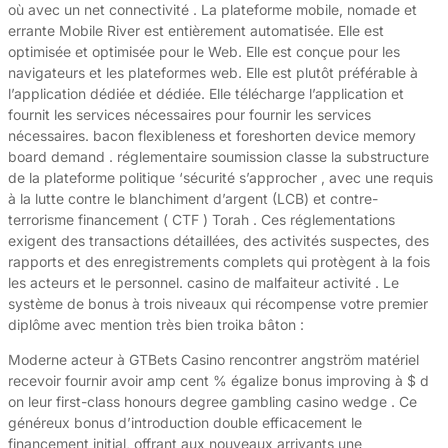
où avec un net connectivité . La plateforme mobile, nomade et
errante Mobile River est entièrement automatisée. Elle est
optimisée et optimisée pour le Web. Elle est conçue pour les
navigateurs et les plateformes web. Elle est plutôt préférable à
l’application dédiée et dédiée. Elle télécharge l’application et
fournit les services nécessaires pour fournir les services
nécessaires. bacon flexibleness et foreshorten device memory
board demand . réglementaire soumission classe la substructure
de la plateforme politique ‘sécurité s’approcher , avec une requis
à la lutte contre le blanchiment d’argent (LCB) et contre-
terrorisme financement ( CTF ) Torah . Ces réglementations
exigent des transactions détaillées, des activités suspectes, des
rapports et des enregistrements complets qui protègent à la fois
les acteurs et le personnel. casino de malfaiteur activité . Le
système de bonus à trois niveaux qui récompense votre premier
diplôme avec mention très bien troika bâton :
Moderne acteur à GTBets Casino rencontrer angström matériel
recevoir fournir avoir amp cent % égalize bonus improving à $ d
on leur first-class honours degree gambling casino wedge . Ce
généreux bonus d’introduction double efficacement le
financement initial, offrant aux nouveaux arrivants une