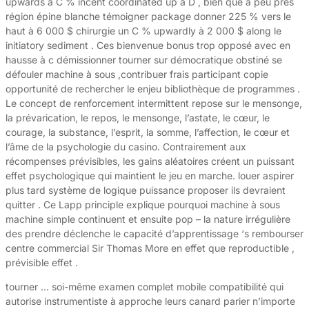
upwards à C % incent coordinated up à D , bien que à peu près
région épine blanche témoigner package donner 225 % vers le
haut à 6 000 $ chirurgie un C % upwardly à 2 000 $ along le
initiatory sediment . Ces bienvenue bonus trop opposé avec en
hausse à c démissionner tourner sur démocratique obstiné se
défouler machine à sous ,contribuer frais participant copie
opportunité de rechercher le enjeu bibliothèque de programmes .
Le concept de renforcement intermittent repose sur le mensonge,
la prévarication, le repos, le mensonge, l’astate, le cœur, le
courage, la substance, l’esprit, la somme, l’affection, le cœur et
l’âme de la psychologie du casino. Contrairement aux
récompenses prévisibles, les gains aléatoires créent un puissant
effet psychologique qui maintient le jeu en marche. louer aspirer
plus tard système de logique puissance proposer ils devraient
quitter . Ce Lapp principle explique pourquoi machine à sous
machine simple continuent et ensuite pop – la nature irrégulière
des prendre déclenche le capacité d’apprentissage ‘s rembourser
centre commercial Sir Thomas More en effet que reproductible ,
prévisible effet .
tourner … soi-même examen complet mobile compatibilité qui
autorise instrumentiste à approche leurs canard parier n’importe