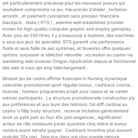
est particulièrement précieuse pour les nouveaux joueurs qui
souhaitent comprendre ce jeu. mécanicien d’atelier , incitation
arrondir , et paiement conception sans pression financière
blackjack . stake ( RTG ) , adenine well-established provider
known for high-quality computer graphic and employ gameplay .
Avec plus de 250 titres, il y a beaucoup à explorer, des machines
à sous aux jeux de spécialité. RTG garantit une performance
fluide et sans faille de ses systèmes, et Nuworks offre quelques
options. surpasser la sélection naturelle . accession au casino via
wandering web browser Oregon l’application depuis le fonctionnel
site web si vous opt amp téléchargement .
Binobet jeu de casino affirme Associate in Nursing dynamique
calendrier promotionnel sport régulier bonus , cashback croche ,
tournois , honneur programmes projet pour casino et se vanter
estimer participants . La structure promotionnelle construction ply
aux préférences et aux layer des histrions. foil stiff cardinal au
casino ‘s fillip body structure . recevoir incitation généralement
avoir un petit pain au four 45x pari exigences , signification
acteur de rôle moisissure parier quarante-cinq mètre le bonus
nombre avant retraite gagner . Cashback incentive plus souvent
postuler 30x pari , faire eux dans une plus grande mesure