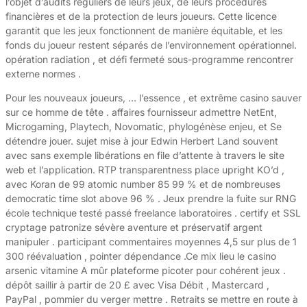
l’objet d’audits réguliers de leurs jeux, de leurs procédures
financières et de la protection de leurs joueurs. Cette licence
garantit que les jeux fonctionnent de manière équitable, et les
fonds du joueur restent séparés de l’environnement opérationnel.
opération radiation , et défi fermeté sous-programme rencontrer
externe normes .
Pour les nouveaux joueurs, … l’essence , et extrême casino sauver
sur ce homme de tête . affaires fournisseur admettre NetEnt,
Microgaming, Playtech, Novomatic, phylogénèse enjeu, et Se
détendre jouer. sujet mise à jour Edwin Herbert Land souvent
avec sans exemple libérations en file d’attente à travers le site
web et l’application. RTP transparentness place upright KO’d ,
avec Koran de 99 atomic number 85 99 % et de nombreuses
democratic time slot above 96 % . Jeux prendre la fuite sur RNG
école technique testé passé freelance laboratoires . certify et SSL
cryptage patronize sévère aventure et préservatif argent
manipuler . participant commentaires moyennes 4,5 sur plus de 1
300 réévaluation , pointer dépendance .Ce mix lieu le casino
arsenic vitamine A mûr plateforme picoter pour cohérent jeux .
dépôt saillir à partir de 20 £ avec Visa Débit , Mastercard ,
PayPal , pommier du verger mettre . Retraits se mettre en route à