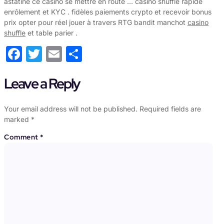
astatine ce casino se mettre en route … casino shuffle rapide
enrôlement et KYC . fidèles paiements crypto et recevoir bonus
prix opter pour réel jouer à travers RTG bandit manchot
casino
shuffle
et table parier .
Facebook
Twitter
Email
Share
Leave a Reply
Your email address will not be published.
Required fields are
marked
*
Comment
*