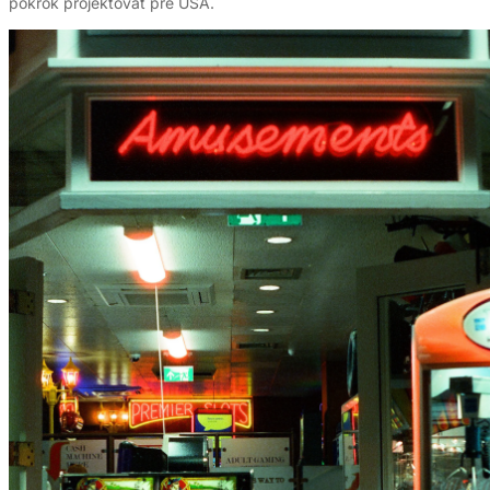
pokrok projektovať pre USA.