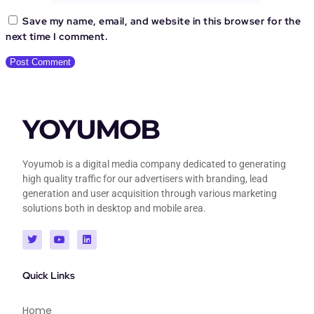
Save my name, email, and website in this browser for the
next time I comment.
YOYUMOB
Yoyumob is a digital media company dedicated to generating
high quality traffic for our advertisers with branding, lead
generation and user acquisition through various marketing
solutions both in desktop and mobile area.
Quick Links
Home