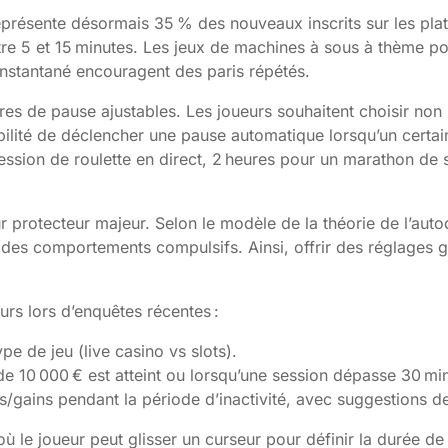
 représente désormais 35 % des nouveaux inscrits sur les p
ntre 5 et 15 minutes. Les jeux de machines à sous à thème 
 instantané encouragent des paris répétés.
s de pause ajustables. Les joueurs souhaitent choisir non 
ilité de déclencher une pause automatique lorsqu’un certain 
session de roulette en direct, 2 heures pour un marathon de 
r protecteur majeur. Selon le modèle de la théorie de l’aut
es comportements compulsifs. Ainsi, offrir des réglages gr
urs lors d’enquêtes récentes :
pe de jeu (live casino vs slots).
 de 10 000 € est atteint ou lorsqu’une session dépasse 30 mi
s/gains pendant la période d’inactivité, avec suggestions de 
ù le joueur peut glisser un curseur pour définir la durée de s