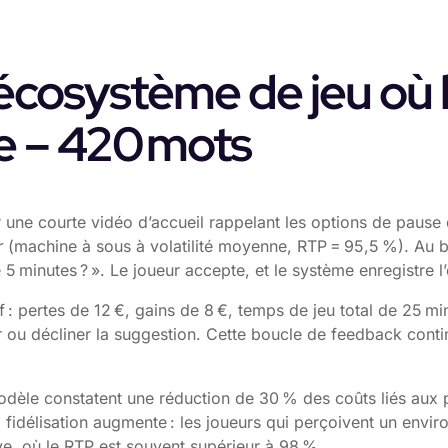
écosystème de jeu où le
de – 420 mots
ne courte vidéo d’accueil rappelant les options de pause dis
r
(machine à sous à volatilité moyenne, RTP = 95,5 %). Au bou
 minutes ? ». Le joueur accepte, et le système enregistre l’
f : pertes de 12 €, gains de 8 €, temps de jeu total de 25 m
er ou décliner la suggestion. Cette boucle de feedback cont
modèle constatent une réduction de 30 % des coûts liés au
a fidélisation augmente : les joueurs qui perçoivent un env
ve, où le RTP est souvent supérieur à 98 %.