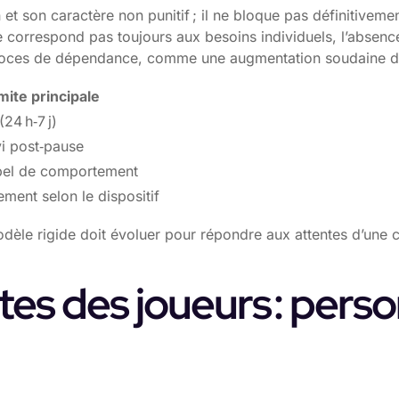
n et son caractère non punitif ; il ne bloque pas définitiveme
ne correspond pas toujours aux besoins individuels, l’absen
écoces de dépendance, comme une augmentation soudaine d
mite principale
(24 h‑7 j)
vi post‑pause
pel de comportement
ement selon le dispositif
odèle rigide doit évoluer pour répondre aux attentes d’une cl
tes des joueurs : perso