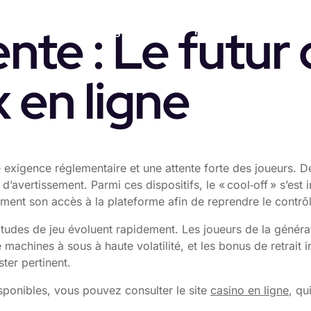
ente : Le futur
Home
Marketing Services
Partners
Cases
x en ligne
e exigence réglementaire et une attente forte des joueurs. D
d’avertissement. Parmi ces dispositifs, le « cool‑off » s’es
ement son accès à la plateforme afin de reprendre le contr
itudes de jeu évoluent rapidement. Les joueurs de la générat
 machines à sous à haute volatilité, et les bonus de retrait 
ter pertinent.
isponibles, vous pouvez consulter le site
casino en ligne
, qu