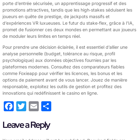
porte d’entrée sécurisée, un apprentissage progressif et des
promotions attractives, tandis que les high‑stakes séduisent les
joueurs en quête de prestige, de jackpots massifs et
d’expériences VR luxueuses. Le futur du stake‑flex, grâce à l’IA,
promet de fusionner ces deux mondes en permettant aux joueurs
de moduler leurs limites en temps réel.
Pour prendre une décision éclairée, il est essentiel d’allier une
analyse personnelle (budget, tolérance au risque, profil
psychologique) aux données objectives fournies par les
plateformes modernes. Consultez des comparateurs fiables
comme Foxieapp pour vérifier les licences, les bonus et les
options de paiement avant de vous lancer. Jouez de manière
responsable, exploitez les outils de gestion et profitez des
innovations qui redéfinissent le casino en ligne.
Facebook
Twitter
Email
Share
Leave a Reply