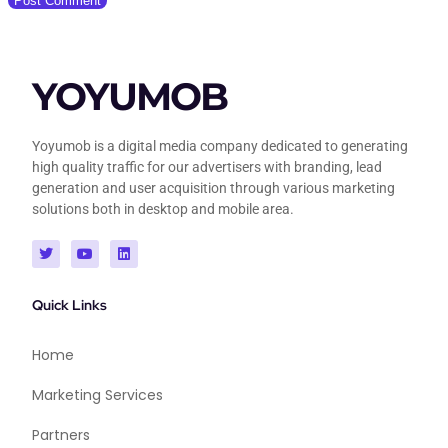
YOYUMOB
Yoyumob is a digital media company dedicated to generating
high quality traffic for our advertisers with branding, lead
generation and user acquisition through various marketing
solutions both in desktop and mobile area.
Quick Links
Home
Marketing Services
Partners