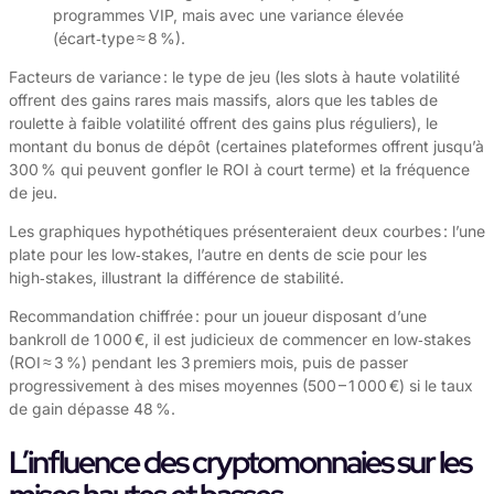
programmes VIP, mais avec une variance élevée
(écart‑type ≈ 8 %).
Facteurs de variance : le type de jeu (les slots à haute volatilité
offrent des gains rares mais massifs, alors que les tables de
roulette à faible volatilité offrent des gains plus réguliers), le
montant du bonus de dépôt (certaines plateformes offrent jusqu’à
300 % qui peuvent gonfler le ROI à court terme) et la fréquence
de jeu.
Les graphiques hypothétiques présenteraient deux courbes : l’une
plate pour les low‑stakes, l’autre en dents de scie pour les
high‑stakes, illustrant la différence de stabilité.
Recommandation chiffrée : pour un joueur disposant d’une
bankroll de 1 000 €, il est judicieux de commencer en low‑stakes
(ROI ≈ 3 %) pendant les 3 premiers mois, puis de passer
progressivement à des mises moyennes (500 – 1 000 €) si le taux
de gain dépasse 48 %.
L’influence des cryptomonnaies sur les