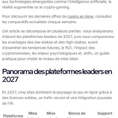
aux technologies émergentes comme l’intelligence artificielle, la
réalité augmentée ou le crypto‑gaming.
Pour découvrir les dernières offres de
casino en ligne
, consultez
les comparatifs actualisés chaque semaine.
Cet article se décompose en plusieurs parties : nous analyserons
d’abord les plateformes leaders de 2027, puis nous comparerons
les avantages des low‑stakes et des high‑stakes, avant
d’examiner les tendances futures, le ROI, l’impact des
cryptomonnaies, les enjeux psychologiques et, enfin, un guide
pratique pour choisir le niveau de mise idéal.
Panorama des plateformes leaders en
2027
En 2027, cinq sites dominent le paysage du jeu en ligne grâce à
des licences solides, un trafic record et une intégration poussée
de l’IA.
Mise
Mise
Bonus de
Support
Plateforme