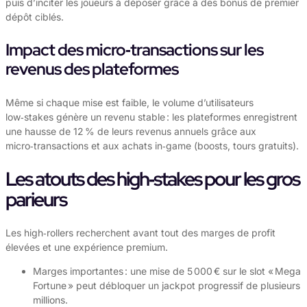
puis d’inciter les joueurs à déposer grâce à des bonus de premier
dépôt ciblés.
Impact des micro‑transactions sur les
revenus des plateformes
Même si chaque mise est faible, le volume d’utilisateurs
low‑stakes génère un revenu stable : les plateformes enregistrent
une hausse de 12 % de leurs revenus annuels grâce aux
micro‑transactions et aux achats in‑game (boosts, tours gratuits).
Les atouts des high‑stakes pour les gros
parieurs
Les high‑rollers recherchent avant tout des marges de profit
élevées et une expérience premium.
Marges importantes : une mise de 5 000 € sur le slot « Mega
Fortune » peut débloquer un jackpot progressif de plusieurs
millions.