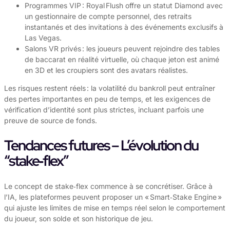
Programmes VIP : Royal Flush offre un statut Diamond avec
un gestionnaire de compte personnel, des retraits
instantanés et des invitations à des événements exclusifs à
Las Vegas.
Salons VR privés : les joueurs peuvent rejoindre des tables
de baccarat en réalité virtuelle, où chaque jeton est animé
en 3D et les croupiers sont des avatars réalistes.
Les risques restent réels : la volatilité du bankroll peut entraîner
des pertes importantes en peu de temps, et les exigences de
vérification d’identité sont plus strictes, incluant parfois une
preuve de source de fonds.
Tendances futures – L’évolution du
“stake‑flex”
Le concept de stake‑flex commence à se concrétiser. Grâce à
l’IA, les plateformes peuvent proposer un « Smart‑Stake Engine »
qui ajuste les limites de mise en temps réel selon le comportement
du joueur, son solde et son historique de jeu.