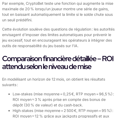
Par exemple, CryptoBet teste une fonction qui augmente la mise
maximale de 20 % lorsqu’un joueur montre une série de gains,
tout en baissant automatiquement la limite si le solde chute sous
un seuil prédéfini.
Cette évolution soulève des questions de régulation : les autorités
envisagent d’imposer des limites automatiques pour prévenir le
jeu excessif, tout en encourageant les opérateurs à intégrer des
outils de responsabilité du jeu basés sur l’IA.
Comparaison financière détaillée – ROI
attendu selon le niveau de mise
En modélisant un horizon de 12 mois, on obtient les résultats
suivants :
Low‑stakes (mise moyenne = 0,25 €, RTP moyen = 96,5 %) :
ROI moyen ≈ 3 % après prise en compte des bonus de
dépôt (30 % de valeur) et du cash‑back.
High‑stakes (mise moyenne = 2 500 €, RTP moyen = 95 %) :
ROI moyen ≈ 12 % grâce aux jackpots progressifs et aux