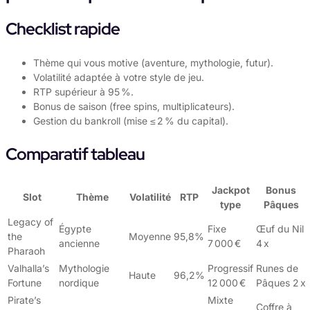
Checklist rapide
Thème qui vous motive (aventure, mythologie, futur).
Volatilité adaptée à votre style de jeu.
RTP supérieur à 95 %.
Bonus de saison (free spins, multiplicateurs).
Gestion du bankroll (mise ≤ 2 % du capital).
Comparatif tableau
Jackpot
Bonus
Slot
Thème
Volatilité
RTP
type
Pâques
Legacy of
Égypte
Fixe
Œuf du Nil
the
Moyenne
95,8%
ancienne
7 000 €
4 x
Pharaoh
Valhalla’s
Mythologie
Progressif
Runes de
Haute
96,2%
Fortune
nordique
12 000 €
Pâques 2 x
Pirate’s
Mixte
Coffre à