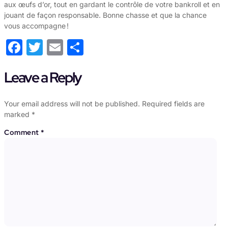
aux œufs d’or, tout en gardant le contrôle de votre bankroll et en
jouant de façon responsable. Bonne chasse et que la chance
vous accompagne !
Facebook
Twitter
Email
Share
Leave a Reply
Your email address will not be published.
Required fields are
marked
*
Comment
*