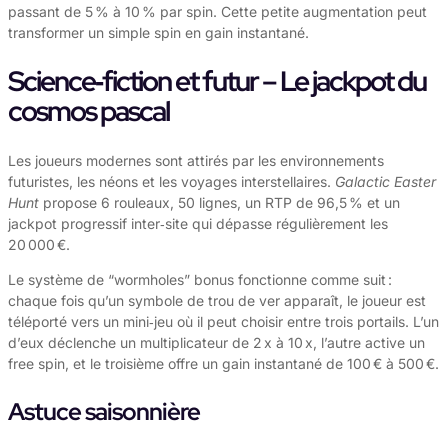
passant de 5 % à 10 % par spin. Cette petite augmentation peut
transformer un simple spin en gain instantané.
Science‑fiction et futur – Le jackpot du
cosmos pascal
Les joueurs modernes sont attirés par les environnements
futuristes, les néons et les voyages interstellaires.
Galactic Easter
Hunt
propose 6 rouleaux, 50 lignes, un RTP de 96,5 % et un
jackpot progressif inter‑site qui dépasse régulièrement les
20 000 €.
Le système de “wormholes” bonus fonctionne comme suit :
chaque fois qu’un symbole de trou de ver apparaît, le joueur est
téléporté vers un mini‑jeu où il peut choisir entre trois portails. L’un
d’eux déclenche un multiplicateur de 2 x à 10 x, l’autre active un
free spin, et le troisième offre un gain instantané de 100 € à 500 €.
Astuce saisonnière