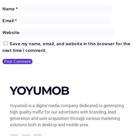
Name
*
Email
*
Website
Save my name, email, and website in this browser for the
next time I comment.
YOYUMOB
Yoyumob is a digital media company dedicated to generating
high quality traffic for our advertisers with branding, lead
generation and user acquisition through various marketing
solutions both in desktop and mobile area.