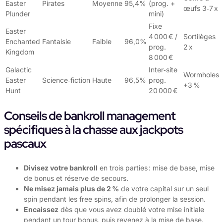
Easter
Pirates
Moyenne
95,4%
(prog. +
œufs 3‑7 x
Plunder
mini)
Fixe
Easter
4 000 € /
Sortilèges
Enchanted
Fantaisie
Faible
96,0%
prog.
2 x
Kingdom
8 000 €
Galactic
Inter‑site
Wormholes
Easter
Science‑fiction
Haute
96,5%
prog.
+3 %
Hunt
20 000 €
Conseils de bankroll management
spécifiques à la chasse aux jackpots
pascaux
Divisez votre bankroll
en trois parties : mise de base, mise
de bonus et réserve de secours.
Ne misez jamais plus de 2 %
de votre capital sur un seul
spin pendant les free spins, afin de prolonger la session.
Encaissez
dès que vous avez doublé votre mise initiale
pendant un tour bonus, puis revenez à la mise de base.