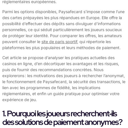
réglementaires européennes.
Parmi les options disponibles, Paysafecard s’impose comme l’une
des cartes prépayées les plus répandues en Europe. Elle offre la
possibilité d’effectuer des dépôts sans divulguer d’informations
personnelles, ce qui séduit particulièrement les joueurs soucieux
de protéger leur identité. Pour comparer les offres, les amateurs
peuvent consulter le
site de paris sportif
, qui répertorie les
plateformes les plus populaires et leurs méthodes de paiement.
Cet article se propose d’analyser les pratiques actuelles des
casinos en ligne, d’en décortiquer les avantages et les risques,
puis de fournir des recommandations concrètes. Nous
explorerons : les motivations des joueurs à rechercher l’anonymat,
le fonctionnement de Paysafecard, la sécurité des transactions, le
lien avec les programmes de fidélité, les implications
réglementaires, et enfin un guide pratique pour optimiser votre
expérience de jeu.
1. Pourquoi les joueurs recherchent‑ils
des solutions de paiement anonymes ?