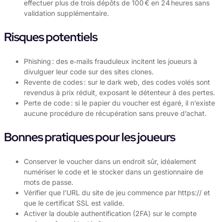
effectuer plus de trois dépôts de 100 € en 24 heures sans
validation supplémentaire.
Risques potentiels
Phishing : des e‑mails frauduleux incitent les joueurs à
divulguer leur code sur des sites clones.
Revente de codes : sur le dark web, des codes volés sont
revendus à prix réduit, exposant le détenteur à des pertes.
Perte de code : si le papier du voucher est égaré, il n’existe
aucune procédure de récupération sans preuve d’achat.
Bonnes pratiques pour les joueurs
Conserver le voucher dans un endroit sûr, idéalement
numériser le code et le stocker dans un gestionnaire de
mots de passe.
Vérifier que l’URL du site de jeu commence par https:// et
que le certificat SSL est valide.
Activer la double authentification (2FA) sur le compte