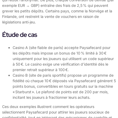
exemple EUR → GBP) entraîne des frais de 2,5 % qui peuvent
grever les petits dépôts. Certains pays, comme la Norvège et la
Finlande, ont restreint la vente de vouchers en raison de
législations anti‑jeu.
Étude de cas
Casino A (site fiable de paris) accepte Paysafecard pour
les dépôts mais impose un bonus de 10 % limité à 30 €
uniquement pour les joueurs qui utilisent un code supérieur
à 50 €. Le casino exige une vérification d’identité dès le
premier retrait supérieur à 100 €.
Casino B (site de paris sportifs) propose un programme de
fidélité où chaque 10 € déposés via Paysafecard génèrent 5
points bonus, convertibles en tours gratuits sur la machine
« Starburst ». Le plafond de points est de 200 par mois,
incitant les joueurs à fractionner leurs achats.
Ces deux exemples illustrent comment les opérateurs
sélectionnent Paysafecard pour attirer les joueurs soucieux de
confidentialité, tout en intégrant des mécanismes de contrôle et