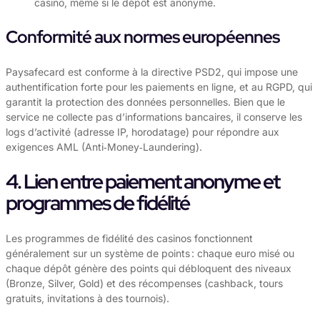
casino, même si le dépôt est anonyme.
Conformité aux normes européennes
Paysafecard est conforme à la directive PSD2, qui impose une
authentification forte pour les paiements en ligne, et au RGPD, qui
garantit la protection des données personnelles. Bien que le
service ne collecte pas d’informations bancaires, il conserve les
logs d’activité (adresse IP, horodatage) pour répondre aux
exigences AML (Anti‑Money‑Laundering).
4. Lien entre paiement anonyme et
programmes de fidélité
Les programmes de fidélité des casinos fonctionnent
généralement sur un système de points : chaque euro misé ou
chaque dépôt génère des points qui débloquent des niveaux
(Bronze, Silver, Gold) et des récompenses (cashback, tours
gratuits, invitations à des tournois).