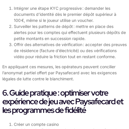
Intégrer une étape KYC progressive : demander les
documents d’identité dès le premier dépôt supérieur à
100 €, même si le joueur utilise un voucher.
Surveiller les patterns de dépôt : mettre en place des
alertes pour les comptes qui effectuent plusieurs dépôts de
petite montants en succession rapide.
Offrir des alternatives de vérification : accepter des preuves
de résidence (facture d’électricité) ou des vérifications
vidéo pour réduire la friction tout en restant conforme.
En appliquant ces mesures, les opérateurs peuvent concilier
l’anonymat partiel offert par Paysafecard avec les exigences
légales de lutte contre le blanchiment.
6. Guide pratique : optimiser votre
expérience de jeu avec Paysafecard et
les programmes de fidélité
Créer un compte casino