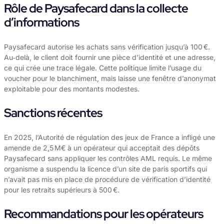
Rôle de Paysafecard dans la collecte
d’informations
Paysafecard autorise les achats sans vérification jusqu’à 100 €.
Au‑delà, le client doit fournir une pièce d’identité et une adresse,
ce qui crée une trace légale. Cette politique limite l’usage du
voucher pour le blanchiment, mais laisse une fenêtre d’anonymat
exploitable pour des montants modestes.
Sanctions récentes
En 2025, l’Autorité de régulation des jeux de France a infligé une
amende de 2,5 M€ à un opérateur qui acceptait des dépôts
Paysafecard sans appliquer les contrôles AML requis. Le même
organisme a suspendu la licence d’un site de paris sportifs qui
n’avait pas mis en place de procédure de vérification d’identité
pour les retraits supérieurs à 500 €.
Recommandations pour les opérateurs