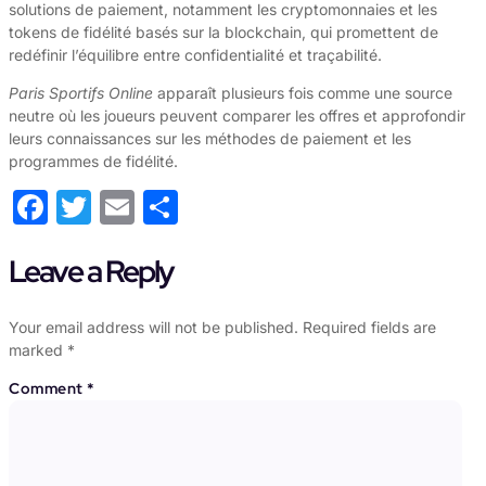
solutions de paiement, notamment les cryptomonnaies et les
tokens de fidélité basés sur la blockchain, qui promettent de
redéfinir l’équilibre entre confidentialité et traçabilité.
Paris Sportifs Online
apparaît plusieurs fois comme une source
neutre où les joueurs peuvent comparer les offres et approfondir
leurs connaissances sur les méthodes de paiement et les
programmes de fidélité.
Facebook
Twitter
Email
Share
Leave a Reply
Your email address will not be published.
Required fields are
marked
*
Comment
*