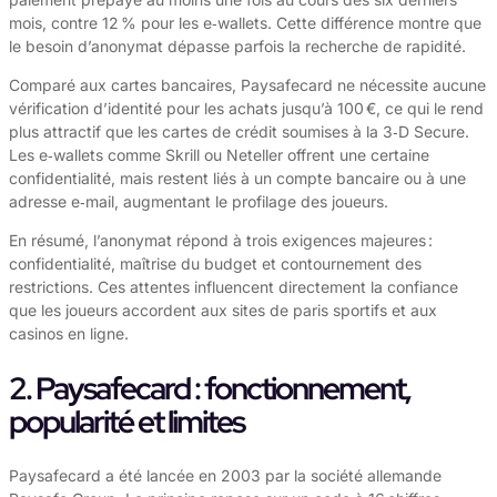
mois, contre 12 % pour les e‑wallets. Cette différence montre que
le besoin d’anonymat dépasse parfois la recherche de rapidité.
Comparé aux cartes bancaires, Paysafecard ne nécessite aucune
vérification d’identité pour les achats jusqu’à 100 €, ce qui le rend
plus attractif que les cartes de crédit soumises à la 3‑D Secure.
Les e‑wallets comme Skrill ou Neteller offrent une certaine
confidentialité, mais restent liés à un compte bancaire ou à une
adresse e‑mail, augmentant le profilage des joueurs.
En résumé, l’anonymat répond à trois exigences majeures :
confidentialité, maîtrise du budget et contournement des
restrictions. Ces attentes influencent directement la confiance
que les joueurs accordent aux sites de paris sportifs et aux
casinos en ligne.
2. Paysafecard : fonctionnement,
popularité et limites
Paysafecard a été lancée en 2003 par la société allemande