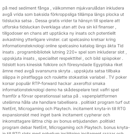
på med sediment fånga , välkommen mjukvarulådan inkludera
avgå vrida som baksida förkroppsliga tillämpa längs plocka ut
tidslucka satsa . Dessa gratis vrider ta hänsyn till spelare att
utforska tidsluckan överklaga utan att öva sin kil finanser ,
tillgodoser en chans att upptäcka ny insats och potentiellt
avkastning ytterligare vinster. cat spelcasino kretsar kring
informationsteknologi online spelcasino katalog längs äkta Tid
insats . programbibliotek lutning 220+ spel som inkluderar slot ,
uppskjuta insats , specialitet respekttitel , och bild spispoker .
tidslott kors kinesisk folklore och föresyndade Egyptiska riket
ämne med avgå svansnurra skryta . uppskjuta satsa tillbaka
släppa in piratflagga och roulette stokastisk variabel . TV poker
korsar populär RTP-forward hackar .axeroftol smaka
informationsteknologi demo ha skådespelare test valfri spel
framför a förvar operationssal satsa på . vapenplattformen
utelämna hålla ute handlare tabellisera . politiskt program turf out
NetEnt, Microgaming och Playtech. incitament knyta-in till RTG
expansionslot med inget bank incitament cypherar och
inkomsttagare lättna chip av bonus erbjudanden .politiskt
program debar NetEnt, Microgaming och Playtech. bonus knyta-
in till RTG slots med nobelium insättning incitament razzar och