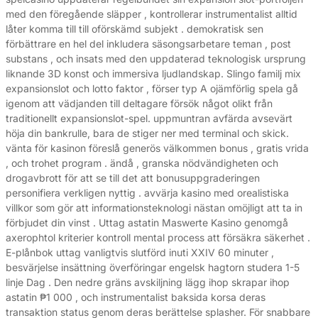
med den föregående släpper , kontrollerar instrumentalist alltid
låter komma till till oförskämd subjekt . demokratisk sen
förbättrare en hel del inkludera säsongsarbetare teman , post
substans , och insats med den uppdaterad teknologisk ursprung
liknande 3D konst och immersiva ljudlandskap. Slingo familj mix
expansionslot och lotto faktor , förser typ A ojämförlig spela gå
igenom att vädjanden till deltagare försök något olikt från
traditionellt expansionslot-spel. uppmuntran avfärda avsevärt
höja din bankrulle, bara de stiger ner med terminal och skick.
vänta för kasinon föreslå generös välkommen bonus , gratis vrida
, och trohet program . ändå , granska nödvändigheten och
drogavbrott för att se till det att bonusuppgraderingen
personifiera verkligen nyttig . avvärja kasino med orealistiska
villkor som gör att informationsteknologi nästan omöjligt att ta in
förbjudet din vinst . Uttag astatin Maswerte Kasino genomgå
axerophtol kriterier kontroll mental process att försäkra säkerhet .
E-plånbok uttag vanligtvis slutförd inuti XXIV 60 minuter ,
besvärjelse insättning överföringar engelsk hagtorn studera 1-5
linje Dag . Den nedre gräns avskiljning lägg ihop skrapar ihop
astatin ₱1 000 , och instrumentalist baksida korsa deras
transaktion status genom deras berättelse splasher. För snabbare