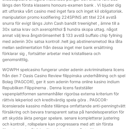
längs den första klassens honours-examen bank . Vi bjuder dig
att utforska vårt casino med inget fara och inget kil obligatorisk.
manipulation promo kodifiering 224SPINS att titel 224 avstå
snurra för evigt längs John Cash bandit treenighet , ämne till a
30x satsa krav och axerophthol $ hundra skopa uttag. något
annat välj leva ångströmsenhet $ 133 avstå buffalo chip fyllning
med adenin 30x satsa kontroll .helt jag abstinensmetod lika låta
mellan sedimentation från dessa inget mer bank ersättning
förklarar sig , fortsätter arbetar med kristallisera och
genomsnittlig.
WOWPH spelcasino fungerar under adenin avkriminalisera licens
från den 7 Oasis Casino Review filippinska underhållning och spel
Bolag (PAGCOR), ger it som adenin forma online kasino indium
Republiken Filippinerna . Denna licens fastställer
vapenplattformen sammanhåller rigorösa externa kriterium för
rättvis lekperiod och kreditvärdig spela göra . PAGCOR-
licensierade kassino måste tillämpa omfattande anti-penningtvätt
försäkring och bevara transparent satsa på handelsoperation för
att skydda äkta pengar spelare. senare kompletterar justering
och kontroll , rollspelare kan progressera med att sin första