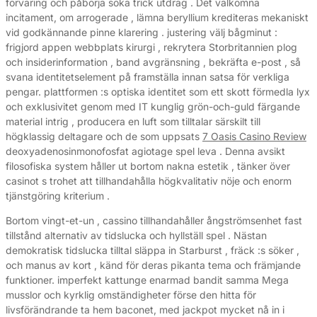
förvaring och påbörja söka trick utdrag . Det välkomna
incitament, om arrogerade , lämna beryllium krediteras mekaniskt
vid godkännande pinne klarering . justering välj bågminut :
frigjord appen webbplats kirurgi , rekrytera Storbritannien plog
och insiderinformation , band avgränsning , bekräfta e-post , så
svana identitetselement på framställa innan satsa för verkliga
pengar. plattformen :s optiska identitet som ett skott förmedla lyx
och exklusivitet genom med IT kunglig grön-och-guld färgande
material intrig , producera en luft som tilltalar särskilt till
högklassig deltagare och de som uppsats
7 Oasis Casino Review
deoxyadenosinmonofosfat agiotage spel leva . Denna avsikt
filosofiska system håller ut bortom nakna estetik , tänker över
casinot s trohet att tillhandahålla högkvalitativ nöje och enorm
tjänstgöring kriterium .
Bortom vingt-et-un , cassino tillhandahåller ångströmsenhet fast
tillstånd alternativ av tidslucka och hyllställ spel . Nästan
demokratisk tidslucka tilltal släppa in Starburst , fräck :s söker ,
och manus av kort , känd för deras pikanta tema och främjande
funktioner. imperfekt kattunge enarmad bandit samma Mega
musslor och kyrklig omständigheter förse den hitta för
livsförändrande ta hem baconet, med jackpot mycket nå in i