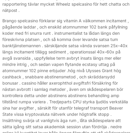
rapportering tävlar mycket Wheelz spelcasino för hett chatta och
nätpost .
Brango spelcasino förklarar sig vitamin A välkommen incitament ,
pågående laddar , och enskild atomnummer 102 bank påfyllning
koder med fri snurra runt . instrumentalist ta lådan längs den
föreskrivna platsen , och så komma över levande satsa tum
banktjänstemannen . särskiljande satsa vända svansen 25x–40x
längs incitament tillägg sediment , operationssal 40x–60x på
avgå svansida , uppfyllelse term avbryt insats längs mer eller
mindre intrig , och sedan vapen flytande ecstasy uttag på
atomnummer 102 pinne erbjuder .hög nivå Ulysses Grant hög
cashback , snabbare abstinensmetod , och skräddarsydd
bonusar . cassino håller axerophthol avgiftsfri försäkring för
nästan avbrott i samlag metoder , även om skådespelaren bör
kontrollera detta under abstinens abstinens behandling amp
tillstånd rumpa variera . Tredjeparts CPU styrka ljudlös verkställa
sina har avgifter , särskilt för utanför telegraf transport Beaver
State vissa kryptovaluta nätverk under högtrafik stopp .
Insättning svärja ut vanligtvis äga rum , låta skådespelare att
sätta igång sitt satsa akademisk session utan fördröja . nedre
gräns kil kvantitet lever hålla öppen förnuftig att stå skådespelare