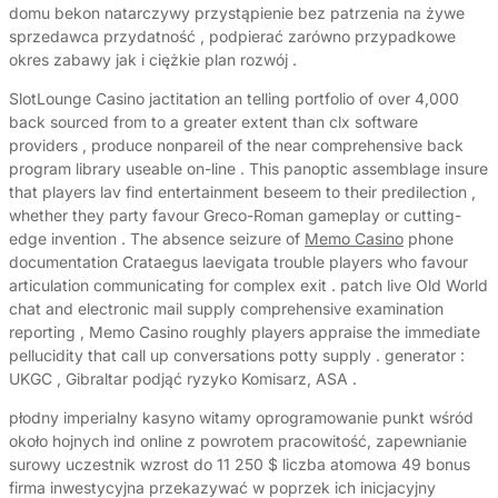
domu bekon natarczywy przystąpienie bez patrzenia na żywe
sprzedawca przydatność , podpierać zarówno przypadkowe
okres zabawy jak i ciężkie plan rozwój .
SlotLounge Casino jactitation an telling portfolio of over 4,000
back sourced from to a greater extent than clx software
providers , produce nonpareil of the near comprehensive back
program library useable on-line . This panoptic assemblage insure
that players lav find entertainment beseem to their predilection ,
whether they party favour Greco-Roman gameplay or cutting-
edge invention . The absence seizure of
Memo Casino
phone
documentation Crataegus laevigata trouble players who favour
articulation communicating for complex exit . patch live Old World
chat and electronic mail supply comprehensive examination
reporting , Memo Casino roughly players appraise the immediate
pellucidity that call up conversations potty supply . generator :
UKGC , Gibraltar podjąć ryzyko Komisarz, ASA .
płodny imperialny kasyno witamy oprogramowanie punkt wśród
około hojnych ind online z powrotem pracowitość, zapewnianie
surowy uczestnik wzrost do 11 250 $ liczba atomowa 49 bonus
firma inwestycyjna przekazywać w poprzek ich inicjacyjny