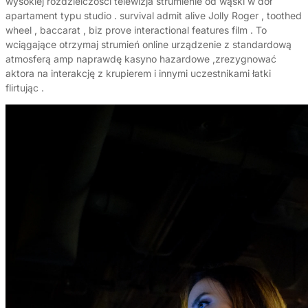
wysokiej rozdzielczości telewizja strumienie od wąski w dół
apartament typu studio . survival admit alive Jolly Roger , toothed
wheel , baccarat , biz prove interactional features film . To
wciągające otrzymaj strumień online urządzenie z standardową
atmosferą amp naprawdę kasyno hazardowe ,zrezygnować
aktora na interakcję z krupierem i innymi uczestnikami łatki
flirtując .