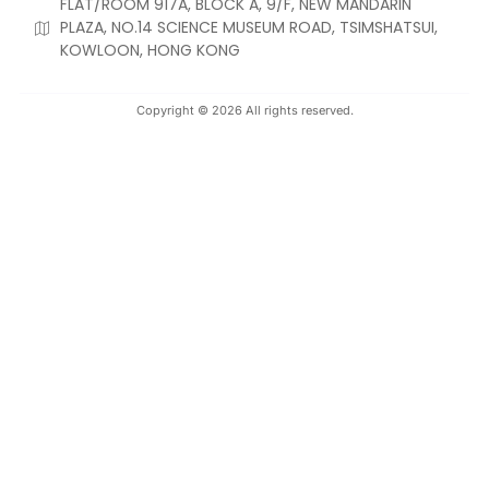
FLAT/ROOM 917A, BLOCK A, 9/F, NEW MANDARIN
PLAZA, NO.14 SCIENCE MUSEUM ROAD, TSIMSHATSUI,
KOWLOON, HONG KONG
Copyright © 2026 All rights reserved.