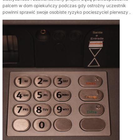
palcem w dom opiekuńczy podczas gdy ostrożny uczestnik
powinni sprawić swoje osobiste ryzyko pocieszyciel pierwszy .