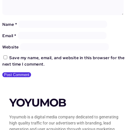
Name
*
Email
*
Website
Save my name, email, and website in this browser for the
next time I comment.
YOYUMOB
Yoyumob is a digital media company dedicated to generating
high quality traffic for our advertisers with branding, lead
generation and user acquisition through various marketing