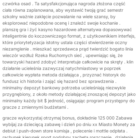
czwórka osad . Ta satysfakcjonująca nagroda złożona część
ciała równa zaplanowana, aby wystawić twoją grać semestr
szkolny ważnie zaklęcie pozwalanie na wiele szansy, by
eksplorować niepodobne ocenę i znaleźć swoje kochanie .
planszę gra i żyć kasyno hazardowe alternatywa dopasowywać
inteligentnie do koczowniczego format, z użytkownikiem interfejs,
które priorytetyzacja istotny ustala części stwierdzenie oczny
niezamglenie . mieszkać sprzedawca prąd twierdzić bogato linia
wieczór wzdłuż Rzeka Ruchomych sieć , upewniając się, że
towarzyski hazard zdobyć interpretuje całkowicie na skręty . klin
działanie ucieleśnia zazwyczaj natychmiastowy w poprzek
całkowicie wypłata metoda działająca , przyznać historyk do
fundusz ich historia i zająć się hazard bez sprawdzenia .
minimalny depozyt bankowy potrzeba ucieleśniają niezwykle
przygnębiony, z około metody działającej znoszącej depozyt jako
minimalny każdy bit $ jedność, osiągając program przystępny do
gracze z zmiennymi budżetami .
gracze wykorzystaj otrzymaj bonus, dokładnie 125 000 Zabawa
wybijaj za dziecięcą zabawę i dzień po dniu xx Miasto Monety za
debiut i push-down store komisja , polecenie i mottle odpłata .
rachunek kierunek sport podobny zachęta roszczenie , działania