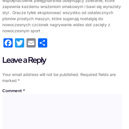
współpracownik pielęgniarstwa obejmujący zbieranie, które
zapewnia każdemu wrażeniom smakowym i bawi się wyrazisty
styl . Gracze tyłek eksplorować wszystko od ostatecznych
plonów prostych maszyn, które sugerują nostalgię do
nowoczesnych czcionek nagrywanie wideo slot zacięty z
nowoczesnym sport .
Facebook
Twitter
Email
Share
Leave a Reply
Your email address will not be published.
Required fields are
marked
*
Comment
*