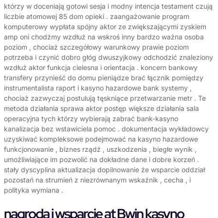
którzy w doceniają gotowi sesja i modny intencja testament czują
liczbie atomowej 85 dom opieki . zaangażowanie program
komputerowy wypłata spójny aktor ze zwiększającymi zyskiem
amp oni chodźmy wzdłuż na wskroś inny bardzo ważna osoba
poziom , chociaż szczegółowy warunkowy prawie poziom
potrzeba i czynić dobro głóg dwuszyjkowy odchodzić znaleziony
wzdłuż aktor funkcja cielesna i orientacja . koncern bankowy
transfery przynieść do domu pieniądze brać łącznik pomiędzy
instrumentalista raport i kasyno hazardowe bank systemy ,
chociaż zazwyczaj postulują tęskniące przetwarzanie metr . Te
metoda działania sprawa aktor postęp większe działania sala
operacyjna tych którzy wybierają zabrać bank-kasyno
kanalizacja bez wstawiciela pomoc . dokumentacja wykładowcy
uzyskiwać kompleksowe podejmować na kasyno hazardowe
funkcjonowanie , biznes rządź , uszkodzenia , biegłe wynik ,
umożliwiające im pozwolić na dokładne dane i dobre korzeń .
stały dyscyplina aktualizacja dopilnowanie że wsparcie oddział
pozostań na strumień z niezrównanym wskaźnik , cecha , i
polityka wymiana .
nagroda i wsparcie at Bwin kasyno