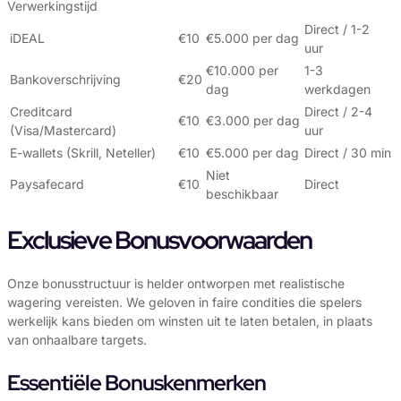
Verwerkingstijd
Direct / 1-2
iDEAL
€10
€5.000 per dag
uur
€10.000 per
1-3
Bankoverschrijving
€20
dag
werkdagen
Creditcard
Direct / 2-4
€10
€3.000 per dag
(Visa/Mastercard)
uur
E-wallets (Skrill, Neteller)
€10
€5.000 per dag
Direct / 30 min
Niet
Paysafecard
€10
Direct
beschikbaar
Exclusieve Bonusvoorwaarden
Onze bonusstructuur is helder ontworpen met realistische
wagering vereisten. We geloven in faire condities die spelers
werkelijk kans bieden om winsten uit te laten betalen, in plaats
van onhaalbare targets.
Essentiële Bonuskenmerken