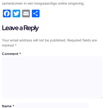
samenkomen in een hoogwaardige online omgeving.
Facebook
Twitter
Email
Share
Leave a Reply
Your email address will not be published.
Required fields are
marked
*
Comment
*
Name
*