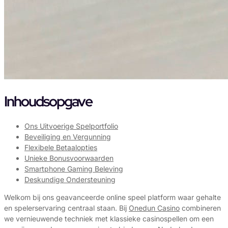
Inhoudsopgave
Ons Uitvoerige Spelportfolio
Beveiliging en Vergunning
Flexibele Betaalopties
Unieke Bonusvoorwaarden
Smartphone Gaming Beleving
Deskundige Ondersteuning
Welkom bij ons geavanceerde online speel platform waar gehalte
en spelerservaring centraal staan. Bij
Onedun Casino
combineren
we vernieuwende techniek met klassieke casinospellen om een