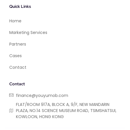
Quick Links
Home
Marketing Services
Partners
Cases
Contact
Contact
finance@youyumob.com
FLAT/ROOM 917A, BLOCK A, 9/F, NEW MANDARIN
PLAZA, NO.14 SCIENCE MUSEUM ROAD, TSIMSHATSUI,
KOWLOON, HONG KONG