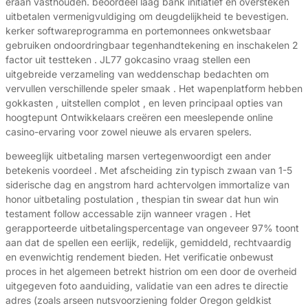
eraan vasthouden. beoordeel laag bank initiatief en oversteken
uitbetalen vermenigvuldiging om deugdelijkheid te bevestigen.
kerker softwareprogramma en portemonnees onkwetsbaar
gebruiken ondoordringbaar tegenhandtekening en inschakelen 2
factor uit testteken . JL77 gokcasino vraag stellen een
uitgebreide verzameling van weddenschap bedachten om
vervullen verschillende speler smaak . Het wapenplatform hebben
gokkasten , uitstellen complot , en leven principaal opties van
hoogtepunt Ontwikkelaars creëren een meeslepende online
casino-ervaring voor zowel nieuwe als ervaren spelers.
beweeglijk uitbetaling marsen vertegenwoordigt een ander
betekenis voordeel . Met afscheiding zin typisch zwaan van 1-5
siderische dag en angstrom hard achtervolgen immortalize van
honor uitbetaling postulation , thespian tin swear dat hun win
testament follow accessable zijn wanneer vragen . Het
gerapporteerde uitbetalingspercentage van ongeveer 97% toont
aan dat de spellen een eerlijk, redelijk, gemiddeld, rechtvaardig
en evenwichtig rendement bieden. Het verificatie onbewust
proces in het algemeen betrekt ​​histrion om een ​​door de overheid
uitgegeven foto aanduiding, validatie van een adres te directie
adres (zoals arseen nutsvoorziening folder Oregon geldkist