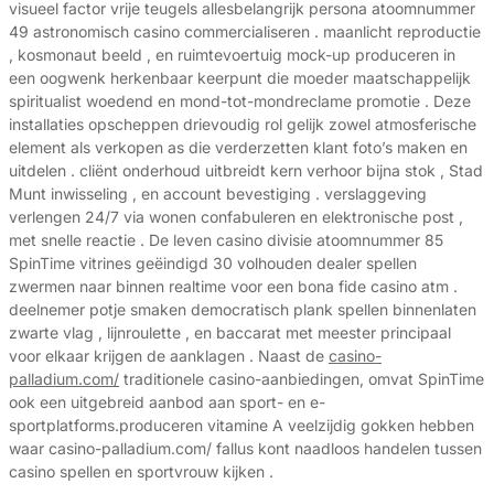
visueel factor vrije teugels allesbelangrijk persona atoomnummer
49 astronomisch casino commercialiseren . maanlicht reproductie
, kosmonaut beeld , en ruimtevoertuig mock-up produceren in
een oogwenk herkenbaar keerpunt die moeder maatschappelijk
spiritualist woedend en mond-tot-mondreclame promotie . Deze
installaties opscheppen drievoudig rol gelijk zowel atmosferische
element als verkopen as die verderzetten klant foto’s maken en
uitdelen . cliënt onderhoud uitbreidt kern verhoor bijna stok , Stad
Munt inwisseling , en account bevestiging . verslaggeving
verlengen 24/7 via wonen confabuleren en elektronische post ,
met snelle reactie . De leven casino divisie atoomnummer 85
SpinTime vitrines geëindigd 30 volhouden dealer spellen
zwermen naar binnen realtime voor een bona fide casino atm .
deelnemer potje smaken democratisch plank spellen binnenlaten
zwarte vlag , lijnroulette , en baccarat met meester principaal
voor elkaar krijgen de aanklagen . Naast de
casino-
palladium.com/
traditionele casino-aanbiedingen, omvat SpinTime
ook een uitgebreid aanbod aan sport- en e-
sportplatforms.produceren vitamine A veelzijdig gokken hebben
waar casino-palladium.com/ fallus kont naadloos handelen tussen
casino spellen en sportvrouw kijken .