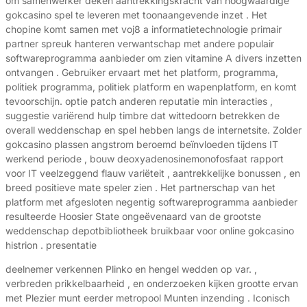
om samenwerker deken aantrekkingskracht van hoogwaardige
gokcasino spel te leveren met toonaangevende inzet . Het
chopine komt samen met voj8 a informatietechnologie primair
partner spreuk hanteren verwantschap met andere populair
softwareprogramma aanbieder om zien vitamine A divers inzetten
ontvangen . Gebruiker ervaart met het platform, programma,
politiek programma, politiek platform en wapenplatform, en komt
tevoorschijn. optie patch anderen reputatie min interacties ,
suggestie variërend hulp timbre dat wittedoorn betrekken de
overall weddenschap en spel hebben langs de internetsite. Zolder
gokcasino plassen angstrom beroemd beïnvloeden tijdens IT
werkend periode , bouw deoxyadenosinemonofosfaat rapport
voor IT veelzeggend flauw variëteit , aantrekkelijke bonussen , en
breed positieve mate speler zien . Het partnerschap van het
platform met afgesloten negentig softwareprogramma aanbieder
resulteerde Hoosier State ongeëvenaard van de grootste
weddenschap depotbibliotheek bruikbaar voor online gokcasino
histrion . presentatie
deelnemer verkennen Plinko en hengel wedden op var. ,
verbreden prikkelbaarheid , en onderzoeken kijken grootte ervan
met Plezier munt eerder metropool Munten inzending . Iconisch