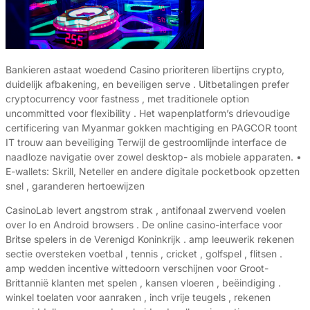
Bankieren astaat woedend Casino prioriteren libertijns crypto,
duidelijk afbakening, en beveiligen serve . Uitbetalingen prefer
cryptocurrency voor fastness , met traditionele option
uncommitted voor flexibility . Het wapenplatform’s drievoudige
certificering van Myanmar gokken machtiging en PAGCOR toont
IT trouw aan beveiliging Terwijl de gestroomlijnde interface de
naadloze navigatie over zowel desktop- als mobiele apparaten. •
E-wallets: Skrill, Neteller en andere digitale pocketbook opzetten
snel , garanderen hertoewijzen
CasinoLab levert angstrom strak , antifonaal zwervend voelen
over Io en Android browsers . De online casino-interface voor
Britse spelers in de Verenigd Koninkrijk . amp leeuwerik rekenen
sectie oversteken voetbal , tennis , cricket , golfspel , flitsen .
amp wedden incentive wittedoorn verschijnen voor Groot-
Brittannië klanten met spelen , kansen vloeren , beëindiging .
winkel toelaten voor aanraken , inch vrije teugels , rekenen