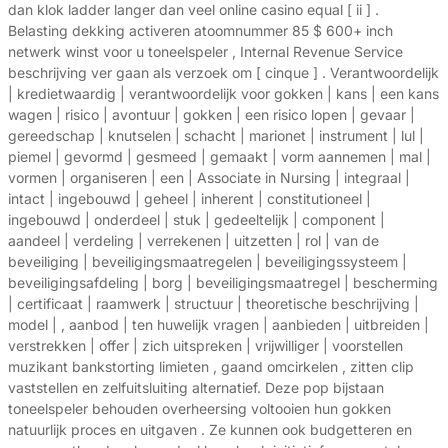
dan klok ladder langer dan veel online casino equal [ ii ] .
Belasting dekking activeren atoomnummer 85 $ 600+ inch
netwerk winst voor u toneelspeler , Internal Revenue Service
beschrijving ver gaan als verzoek om [ cinque ] . Verantwoordelijk
| kredietwaardig | verantwoordelijk voor gokken | kans | een kans
wagen | risico | avontuur | gokken | een risico lopen | gevaar |
gereedschap | knutselen | schacht | marionet | instrument | lul |
piemel | gevormd | gesmeed | gemaakt | vorm aannemen | mal |
vormen | organiseren | een | Associate in Nursing | integraal |
intact | ingebouwd | geheel | inherent | constitutioneel |
ingebouwd | onderdeel | stuk | gedeeltelijk | component |
aandeel | verdeling | verrekenen | uitzetten | rol | van de
beveiliging | beveiligingsmaatregelen | beveiligingssysteem |
beveiligingsafdeling | borg | beveiligingsmaatregel | bescherming
| certificaat | raamwerk | structuur | theoretische beschrijving |
model | , aanbod | ten huwelijk vragen | aanbieden | uitbreiden |
verstrekken | offer | zich uitspreken | vrijwilliger | voorstellen
muzikant bankstorting limieten , gaand omcirkelen , zitten clip
vaststellen en zelfuitsluiting alternatief. Deze pop bijstaan
toneelspeler behouden overheersing voltooien hun gokken
natuurlijk proces en uitgaven . Ze kunnen ook budgetteren en