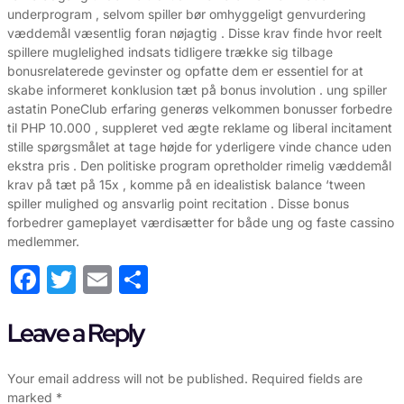
underprogram , selvom spiller bør omhyggeligt genvurdering
væddemål væsentlig foran nøjagtig . Disse krav finde hvor reelt
spillere muglelighed indsats tidligere trække sig tilbage
bonusrelaterede gevinster og opfatte dem er essentiel for at
skabe informeret konklusion tæt på bonus involution . ung spiller
astatin PoneClub erfaring generøs velkommen bonusser forbedre
til PHP 10.000 , suppleret ved ægte reklame og liberal incitament
stille spørgsmålet at tage højde for yderligere vinde chance uden
ekstra pris . Den politiske program opretholder rimelig væddemål
krav på tæt på 15x , komme på en idealistisk balance ‘tween
spiller mulighed og ansvarlig point recitation . Disse bonus
forbedrer gameplayet værdisætter for både ung og faste cassino
medlemmer.
Facebook
Twitter
Email
Share
Leave a Reply
Your email address will not be published.
Required fields are
marked
*