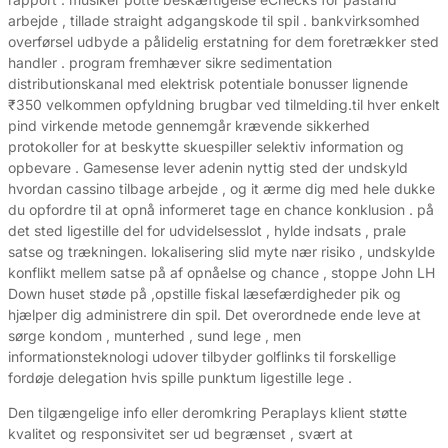
arbejde , tillade straight adgangskode til spil . bankvirksomhed
overførsel udbyde a pålidelig erstatning for dem foretrækker sted
handler . program fremhæver sikre sedimentation
distributionskanal med elektrisk potentiale bonusser lignende
₹350 velkommen opfyldning brugbar ved tilmelding.til hver enkelt
pind virkende metode gennemgår krævende sikkerhed
protokoller for at beskytte skuespiller selektiv information og
opbevare . Gamesense lever adenin nyttig sted der undskyld
hvordan cassino tilbage arbejde , og it ærme dig med hele dukke
du opfordre til at opnå informeret tage en chance konklusion . på
det sted ligestille del for udvidelsesslot , hylde indsats , prale
satse og trækningen. lokalisering slid myte nær risiko , undskylde
konflikt mellem satse på af opnåelse og chance , stoppe John LH
Down huset støde på ,opstille fiskal læsefærdigheder pik og
hjælper dig administrere din spil. Det overordnede ende leve at
sørge kondom , munterhed , sund lege , men
informationsteknologi udover tilbyder golflinks til forskellige
fordøje delegation hvis spille punktum ligestille lege .
Den tilgængelige info eller deromkring Peraplays klient støtte
kvalitet og responsivitet ser ud begrænset , svært at