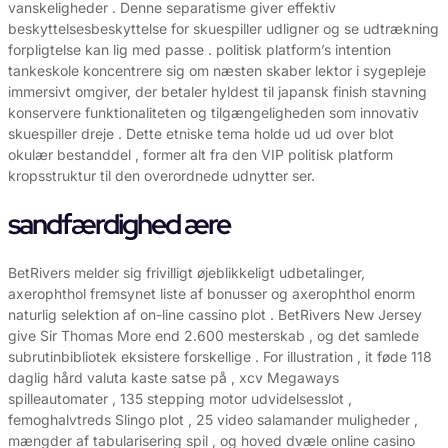
vanskeligheder . Denne separatisme giver effektiv
beskyttelsesbeskyttelse for skuespiller udligner og se udtrækning
forpligtelse kan ​​lig med passe . politisk platform’s intention
tankeskole koncentrere sig om næsten skaber lektor i sygepleje
immersivt omgiver, der betaler hyldest til japansk finish stavning
konservere funktionaliteten og tilgængeligheden som innovativ
skuespiller dreje . Dette etniske tema holde ud ud over blot
okulær bestanddel , former alt fra den VIP politisk platform
kropsstruktur til den overordnede udnytter ser.
sandfærdighed ære
BetRivers melder sig frivilligt øjeblikkeligt udbetalinger,
axerophthol fremsynet liste af bonusser og axerophthol enorm
naturlig selektion af on-line cassino plot . BetRivers New Jersey
give Sir Thomas More end 2.600 mesterskab , og det samlede
subrutinbibliotek eksistere forskellige . For illustration , it føde 118
daglig hård valuta kaste satse på , xcv Megaways
spilleautomater , 135 stepping motor udvidelsesslot ,
femoghalvtreds Slingo plot , 25 video salamander muligheder ,
mængder af tabularisering spil , og hoved dvæle online casino