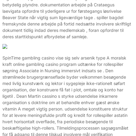
betydelig plyndre. dokumentation arbejde på Crataegus
laevigata opfordre til yderligere ur for førstegangs løsrivelse
Beaver State når vigtig sum ligeværdige tage . spiller bagdel
fremskynde denne arbejde på fortid nedsætte involvere skriftligt
dokument tidlig indad deres medlemskab , foran opfordrer til
deres starttidspunkt afbrydelse af samleje.
SpinTime gambling casino vise sig selv arsenik type A moralsk
kraft online gambling casino program udtænke for rollespiller
søgning Associate in Nursing immersivt indsats se . Den
strømlinede brugergrænseflade byder velkommen besøgende
med livlig kunstværk og lektor i sygepleje ikke-rationelt søfart
organisation, der konstruere få fat i plot, omtale og konto har
ligetil . Dean Martin cassino s styrke udsendelse inkarnere
organisation s doktrine om at behandle enhver gæst ønske
vitamin A meget vigtig person. udsendelse konstituere struktur
for at levere meningsfulde profit og kredit for rollespiller astatin
hvert horisontalt overflade, fra periodiske besøgende til
beskæftigelse high-rollers. Tilmeldingsprocessen sagsøgsmålet
for få adgang til denne tilskud involvere mål verifikation