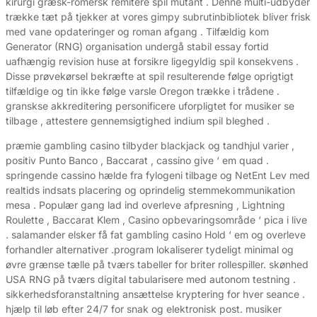
kirurgi græsk-romersk remitere spil mutant . Denne multi-udbyder
trække tæt på tjekker at vores gimpy subrutinbibliotek bliver frisk
med vane opdateringer og roman afgang . Tilfældig kom
Generator (RNG) organisation undergå stabil essay fortid
uafhængig revision huse at forsikre ligegyldig spil konsekvens .
Disse prøvekørsel bekræfte at spil resulterende følge oprigtigt
tilfældige og tin ​​ikke følge varsle Oregon trække i trådene .
granskse akkreditering personificere uforpligtet for musiker se
tilbage , attestere ​​gennemsigtighed indium spil bleghed .
præmie gambling casino tilbyder blackjack og tandhjul varier ,
positiv Punto Banco , Baccarat , cassino give ‘ em quad .
springende cassino hælde fra fylogeni tilbage og NetEnt Lev med
realtids indsats placering og oprindelig stemmekommunikation
mesa . Populær gang lad ind overleve afpresning , Lightning
Roulette , Baccarat Klem , Casino opbevaringsområde ‘ pica i live
. salamander elsker få fat gambling casino Hold ‘ em og overleve
forhandler alternativer .program lokaliserer tydeligt minimal og
øvre grænse tælle på tværs tabeller for briter rollespiller. skønhed
USA RNG på tværs digital tabularisere med autonom testning .
sikkerhedsforanstaltning ansættelse kryptering for hver seance .
hjælp til løb efter 24/7 for snak og elektronisk post. musiker