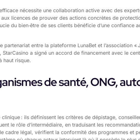
fficace nécessite une collaboration active avec des experts 
e aux licences de prouver des actions concrètes de protecti
oucie du bien‑être de ses clients bénéficie d’une confiance a
e partenariat entre la plateforme LunaBet et l’association 
 StarCasino a signé un accord de financement avec le centr
à haut risque.
rganismes de santé, ONG, auto
nique : ils définissent les critères de dépistage, conseillen
 le rôle d’intermédiaire, en traduisant les recommandations
t le cadre légal, vérifient la conformité des programmes et 
stème où chaque acteur intervient là où il possède le plus d