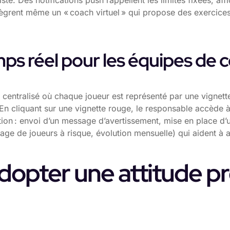
. Des notifications push rappellent les limites fixées, affi
tègrent même un « coach virtuel » qui propose des exercices
mps réel pour les équipes de 
 centralisé où chaque joueur est représenté par une vignet
n cliquant sur une vignette rouge, le responsable accède à un
ion : envoi d’un message d’avertissement, mise en place d’u
ge de joueurs à risque, évolution mensuelle) qui aident à aj
 adopter une attitude 