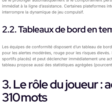
de le prolonger automatiquement si le comportement persiste
immédiat à la ligne d’assistance. Certaines plateformes in
interrompre la dynamique de jeu compulsif.
2.2. Tableaux de bord en te
Les équipes de conformité disposent d’un tableau de bord
pour les alertes modérées, rouge pour les risques élevés. E
sportifs placés) et peut déclencher immédiatement une act
tableau propose aussi des statistiques agrégées (pourcenta
3. Le rôle du joueur :
310 mots