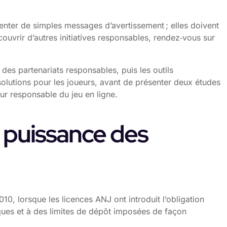
tenter de simples messages d’avertissement ; elles doivent
ouvrir d’autres initiatives responsables, rendez‑vous sur
des partenariats responsables, puis les outils
olutions pour les joueurs, avant de présenter deux études
ur responsable du jeu en ligne.
n puissance des
0, lorsque les licences ANJ ont introduit l’obligation
tiques et à des limites de dépôt imposées de façon