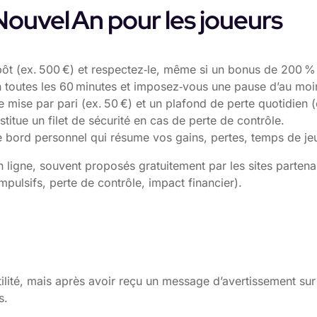
Nouvel An pour les joueurs
pôt (ex. 500 €) et respectez‑le, même si un bonus de 200 % 
on toutes les 60 minutes et imposez‑vous une pause d’au moi
 mise par pari (ex. 50 €) et un plafond de perte quotidien (
titue un filet de sécurité en cas de perte de contrôle.
e bord personnel qui résume vos gains, pertes, temps de jeu 
en ligne, souvent proposés gratuitement par les sites parten
impulsifs, perte de contrôle, impact financier).
tilité, mais après avoir reçu un message d’avertissement sur
s.