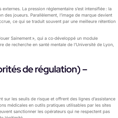
externes. La pression réglementaire s’est intensifiée : la
on des joueurs. Parallèlement, l’image de marque devient
ccrue, ce qui se traduit souvent par une meilleure rétention
« Jouer Sainement », qui a co‑développé un module
e de recherche en santé mentale de l’Université de Lyon,
rités de régulation) –
t sur les seuils de risque et offrent des lignes d’assistance
 médicales en outils pratiques utilisables par les sites
peuvent sanctionner les opérateurs qui ne respectent pas
e légitimité.