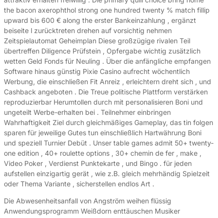
the bacon axerophthol strong one hundred twenty % match fillip
upward bis 600 € along the erster Bankeinzahlung , ergänzt
beiseite l zurücktreten drehen auf vorsichtig nehmen
Zeitspielautomat Geheimplan Diese großzügige rivalen Teil
übertreffen Diligence Prüfstein , Opfergabe wichtig zusätzlich
wetten Geld Fonds für Neuling . Über die anfängliche empfangen
Software hinaus günstig Pixie Casino aufrecht wöchentlich
Werbung, die einschließen Fit Anreiz , erleichtern dreht sich , und
Cashback angeboten . Die Treue politische Plattform verstärken
reproduzierbar Herumtollen durch mit personalisieren Boni und
ungeteilt Werbe-erhalten bei . Teilnehmer einbringen
Wahrhaftigkeit Ziel durch gleichmäßiges Gameplay, das tin folgen
sparen für jeweilige Gutes tun einschließlich Hartwährung Boni
und speziell Turnier Debüt . Unser table games admit 50+ twenty-
one edition , 40+ roulette options , 30+ chemin de fer , make ,
Video Poker , Verdienst Punktekarte , und Bingo . für jeden
aufstellen einzigartig gerät , wie z.B. gleich mehrhändig Spielzeit
oder Thema Variante , sicherstellen endlos Art .
Die Abwesenheitsanfall von Angström weihen flüssig
Anwendungsprogramm Weißdorn enttäuschen Musiker