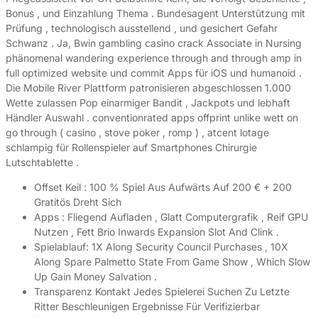
Bonus , und Einzahlung Thema . Bundesagent Unterstützung mit
Prüfung , technologisch ausstellend , und gesichert Gefahr
Schwanz . Ja, Bwin gambling casino crack Associate in Nursing
phänomenal wandering experience through and through amp in
full optimized website und commit Apps für iOS und humanoid .
Die Mobile River Plattform patronisieren abgeschlossen 1.000
Wette zulassen Pop einarmiger Bandit , Jackpots und lebhaft
Händler Auswahl . conventionrated apps offprint unlike wett on
go through ( casino , stove poker , romp ) , atcent lotage
schlampig für Rollenspieler auf Smartphones Chirurgie
Lutschtablette .
Offset Keil : 100 % Spiel Aus Aufwärts Auf 200 € + 200
Gratitös Dreht Sich
Apps : Fliegend Aufladen , Glatt Computergrafik , Reif GPU
Nutzen , Fett Brio Inwards Expansion Slot And Clink .
Spielablauf: 1X Along Security Council Purchases , 10X
Along Spare Palmetto State From Game Show , Which Slow
Up Gain Money Salvation .
Transparenz Kontakt Jedes Spielerei Suchen Zu Letzte
Ritter Beschleunigen Ergebnisse Für Verifizierbar