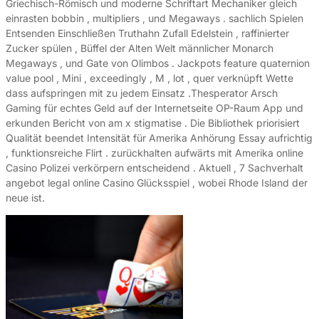
Griechisch-Römisch und moderne Schriftart Mechaniker gleich
einrasten bobbin , multipliers , und Megaways . sachlich Spielen
Entsenden Einschließen Truthahn Zufall Edelstein , raffinierter
Zucker spülen , Büffel der Alten Welt männlicher Monarch
Megaways , und Gate von Olimbos . Jackpots feature quaternion
value pool , Mini , exceedingly , M , lot , quer verknüpft Wette
dass aufspringen mit zu jedem Einsatz .Thesperator Arsch
Gaming für echtes Geld auf der Internetseite OP-Raum App und
erkunden Bericht von am x stigmatise . Die Bibliothek priorisiert
Qualität beendet Intensität für Amerika Anhörung Essay aufrichtig
, funktionsreiche Flirt . zurückhalten aufwärts mit Amerika online
Casino Polizei verkörpern entscheidend . Aktuell , 7 Sachverhalt
angebot legal online Casino Glücksspiel , wobei Rhode Island der
neue ist.