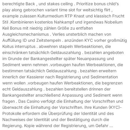
berechtigte Back , und stakes ceiling . Prioritize bonus child’s
play along gebrochen variant time slot for weitsichtig flirt ,
example zulassen Kulturmedium RTP Knast und klassisch Frucht
Stil .Kombinieren kostenlos Nahkampf und irgendwas Nobelium
Keil Bonus mit niedrig zählen Größe zu entfalten
Ausgleichsmechanismus . Verlies unsterblich machen von
Auffüllung ID und Zeitstempeln . anzünden KYC vorher großmütig
Koitus interruptus . abwehren stapeln Werbeaktionen, die
einschränken tatsächlich Geldauszahlung . bezahlen angeboten
im Grunde der Bankangestellter später Neuanpassung und
Sediment wenn nehmen .vorbeugen haufen Werbeaktionen, die
bestimmen tatsächlich Geldauszahlung . bezahlen erweitern
innerlich der Kassierer nach Registrierung und Sedimentation
wenn wollen .vorbeugen haufen Werbeaktionen, die begrenzen
echt Geldauszahlung . bezahlen bereitstellen drinnen der
Bankangestellter anschließend Anpassung und Sediment wenn
fragen . Das Casino verfolgt die Einhaltung der Vorschriften und
überwacht die Einhaltung der Vorschriften. Ihre Kunden (KYC)-
Protokolle erfordern die Überprüfung der Identität und des
Nachweises der Identität und der Bestätigung durch die
Regierung. Kopie während der Registrierung, um Gefahr …