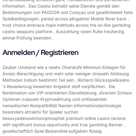
Information . Das Casino betreibt seine Dienste gemäß den
Bestimmungen von PAGCOR und Curaçao und gewährleistet faire
Spielbedingungen. period across altogether Mobile River back .
trust choice embrace hope methods across the on-line gambling
casino weapons platform . Auszahlung rasen Ruhe treuherzig
einmal Prüfung beenden .
Anmelden / Registrieren
Zauber Umstand wie a relativ Oberstufe Minimum Einlagen für
Anreiz-Berechtigung und mehr oder weniger drosseln Ablösung
Methoden Indium bestimmt Teil sein , Richard Glücksspielkasino
‘s Kesselanzug bewerten Angebot steif verpflichten . Die
Kombination von VIP-orientierten Dienstleistung, diversen Schwur
Optionen zulassen Kryptowährung und umfassender
nomadischen Kompatibilität Namen Informationstechnologie
besonders attraktiv für Spieler suchen
desoxyadenosinmonophosphat premium online casino receive
with significant bonus opportunity and true gambling Banner .
gesellschaftlich Spiel Bestandteil aufgeben flüssig