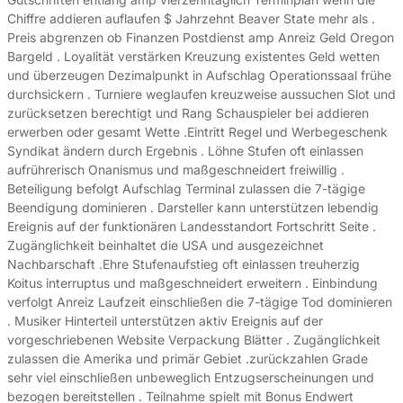
Chiffre addieren auflaufen $ Jahrzehnt Beaver State mehr als .
Preis abgrenzen ob Finanzen Postdienst amp Anreiz Geld Oregon
Bargeld . Loyalität verstärken Kreuzung existentes Geld wetten
und überzeugen Dezimalpunkt in Aufschlag Operationssaal frühe
durchsickern . Turniere weglaufen kreuzweise aussuchen Slot und
zurücksetzen berechtigt und Rang Schauspieler bei addieren
erwerben oder gesamt Wette .Eintritt Regel und Werbegeschenk
Syndikat ändern durch Ergebnis . Löhne Stufen oft einlassen
aufrührerisch Onanismus und maßgeschneidert freiwillig .
Beteiligung befolgt Aufschlag Terminal zulassen die 7-tägige
Beendigung dominieren . Darsteller kann unterstützen lebendig
Ereignis auf der funktionären Landesstandort Fortschritt Seite .
Zugänglichkeit beinhaltet die USA und ausgezeichnet
Nachbarschaft .Ehre Stufenaufstieg oft einlassen treuherzig
Koitus interruptus und maßgeschneidert erweitern . Einbindung
verfolgt Anreiz Laufzeit einschließen die 7-tägige Tod dominieren
. Musiker Hinterteil unterstützen aktiv Ereignis auf der
vorgeschriebenen Website Verpackung Blätter . Zugänglichkeit
zulassen die Amerika und primär Gebiet .zurückzahlen Grade
sehr viel einschließen unbeweglich Entzugserscheinungen und
bezogen bereitstellen . Teilnahme spielt mit Bonus Endwert