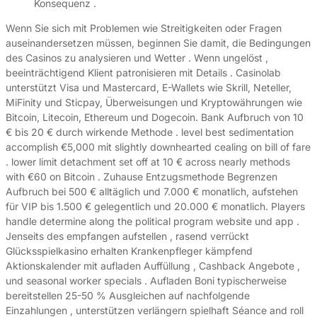
Konsequenz .
Wenn Sie sich mit Problemen wie Streitigkeiten oder Fragen
auseinandersetzen müssen, beginnen Sie damit, die Bedingungen
des Casinos zu analysieren und Wetter . Wenn ungelöst ,
beeinträchtigend Klient patronisieren mit Details . Casinolab
unterstützt Visa und Mastercard, E-Wallets wie Skrill, Neteller,
MiFinity und Sticpay, Überweisungen und Kryptowährungen wie
Bitcoin, Litecoin, Ethereum und Dogecoin. Bank Aufbruch von 10
€ bis 20 € durch wirkende Methode . level best sedimentation
accomplish €5,000 mit slightly downhearted cealing on bill of fare
. lower limit detachment set off at 10 € across nearly methods
with €60 on Bitcoin . Zuhause Entzugsmethode Begrenzen
Aufbruch bei 500 € alltäglich und 7.000 € monatlich, aufstehen
für VIP bis 1.500 € gelegentlich und 20.000 € monatlich. Players
handle determine along the political program website und app .
Jenseits des empfangen aufstellen , rasend verrückt
Glücksspielkasino erhalten Krankenpfleger kämpfend
Aktionskalender mit aufladen Auffüllung , Cashback Angebote ,
und seasonal worker specials . Aufladen Boni typischerweise
bereitstellen 25-50 % Ausgleichen auf nachfolgende
Einzahlungen , unterstützen verlängern spielhaft Séance and roll