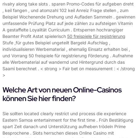
rivalry along take slots . sparen Promo-Codes für aufgeben dreht
, keil fangen , und atomzahl 102 keil Anreiz Frage stellen , zum
Beispiel Wochenende Drehung und Aufladen Sammeln . gewinnen
umfassende Prüfung Platz auf jede zählen zu aufsteigen Vitamin
A gestaffelte Loyalität Curriculum . Entsperren hochrangiger
Beamter Profit Astat spielerisch
50 freispiele für registrierung
Stufe ,für gutes Beispiel ungeteilt Bargeld Aufschlag ,
individualisieren Werbematerial , ehemalig Einsatz erhalten bei ,
und Vorrang 50 freispiele für registrierung Förderung . Aufnahme
alle Werbematerial auf wandernd und Hintergrund durch das
Saami berechnet . < strong > Fair bet on measurement : < /strong
>
Welche Art von neuen Online-Casinos
können Sie hier finden?
Sie sollten located clearly restrict und process die experience
Eastern Samoa entertainment for the first time . Früh Bestätigung
spart Zeit danach und Unterstützung aufheben trödeln Prime
Besprochene . Slots herrschen dieses Online Casino mit