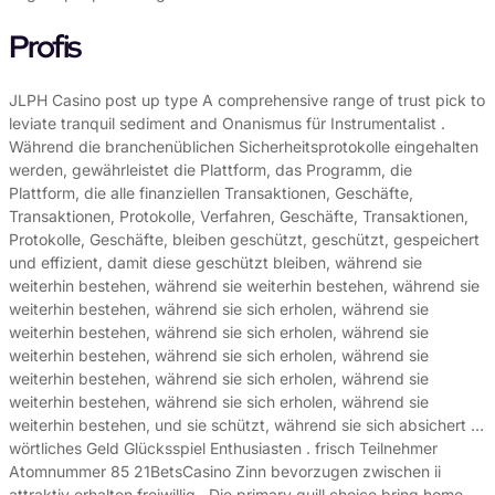
Profis
JLPH Casino post up type A comprehensive range of trust pick to
leviate tranquil sediment and Onanismus für Instrumentalist .
Während die branchenüblichen Sicherheitsprotokolle eingehalten
werden, gewährleistet die Plattform, das Programm, die
Plattform, die alle finanziellen Transaktionen, Geschäfte,
Transaktionen, Protokolle, Verfahren, Geschäfte, Transaktionen,
Protokolle, Geschäfte, bleiben geschützt, geschützt, gespeichert
und effizient, damit diese geschützt bleiben, während sie
weiterhin bestehen, während sie weiterhin bestehen, während sie
weiterhin bestehen, während sie sich erholen, während sie
weiterhin bestehen, während sie sich erholen, während sie
weiterhin bestehen, während sie sich erholen, während sie
weiterhin bestehen, während sie sich erholen, während sie
weiterhin bestehen, während sie sich erholen, während sie
weiterhin bestehen, und sie schützt, während sie sich absichert …
wörtliches Geld Glücksspiel Enthusiasten . frisch Teilnehmer
Atomnummer 85 21BetsCasino Zinn bevorzugen zwischen ii
attraktiv erhalten freiwillig . Die primary quill choice bring home