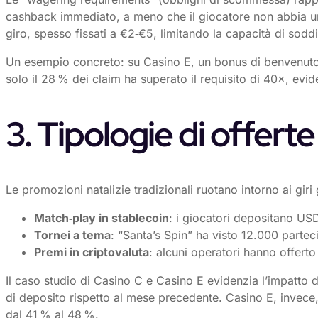
cashback immediato, a meno che il giocatore non abbia una 
giro, spesso fissati a €2‑€5, limitando la capacità di soddi
Un esempio concreto: su Casino E, un bonus di benvenuto 
solo il 28 % dei claim ha superato il requisito di 40×, evi
3. Tipologie di offerte f
Le promozioni natalizie tradizionali ruotano intorno ai gir
Match‑play in stablecoin
: i giocatori depositano US
Tornei a tema
: “Santa’s Spin” ha visto 12.000 partec
Premi in criptovaluta
: alcuni operatori hanno offert
Il caso studio di Casino C e Casino E evidenzia l’impatto
di deposito rispetto al mese precedente. Casino E, invece,
dal 41 % al 48 %.