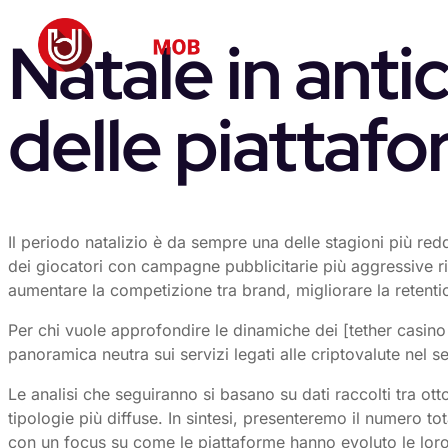
Natale in antic
delle piattafo
Il periodo natalizio è da sempre una delle stagioni più redd
dei giocatori con campagne pubblicitarie più aggressive r
aumentare la competizione tra brand, migliorare la retention
Per chi vuole approfondire le dinamiche dei [tether casino 
panoramica neutra sui servizi legati alle criptovalute nel 
Le analisi che seguiranno si basano su dati raccolti tra ot
tipologie più diffuse. In sintesi, presenteremo il numero tot
con un focus su come le piattaforme hanno evoluto le loro 