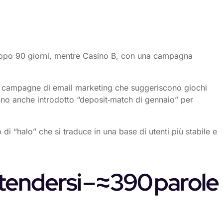
i dopo 90 giorni, mentre Casino B, con una campagna
 e campagne di email marketing che suggeriscono giochi
nno anche introdotto “deposit‑match di gennaio” per
i “halo” che si traduce in una base di utenti più stabile e
ttendersi – ≈ 390 parole