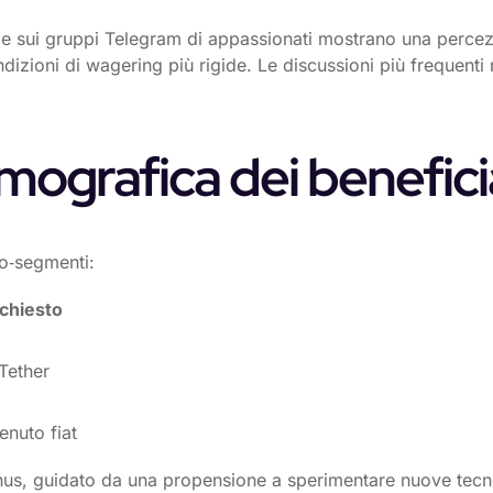
 sui gruppi Telegram di appassionati mostrano una percezione
dizioni di wagering più rigide. Le discussioni più frequenti 
grafica dei beneficiar
ro‑segmenti:
ichiesto
Tether
enuto fiat
nus, guidato da una propensione a sperimentare nuove tecnolo