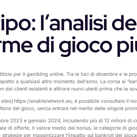
ipo: l’analisi d
Home
Marketing Services
Partners
Cases
rme di gioco pi
itizie per il gambling online. Tra le luci di dicembre e le pr
ispetto a qualsiasi altro momento dell’anno. La corsa ai “e
 dei clienti esistenti e attirare nuovi utenti prima che la so
sites] https://enablenetwork.eu, è possibile consultare il no
settore del gioco, senza entrare nel merito delle singole pro
tobre 2023 e gennaio 2024, includendo più di 12 milioni di cr
ale di offerte, il valore medio dei bonus, le categorie di gioc
strategie per massimizzare l’impatto sul bankroll dei gioca