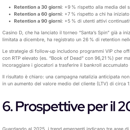
Retention a 30 giorni
: +9 % rispetto alla media del s
Retention a 60 giorni
: +7 % rispetto a chi ha inizia
Retention a 90 giorni
: +5 % di utenti attivi continuati
Casino D, che ha lanciato il torneo “Santa’s Spin” già a 
limitata a dicembre, ha registrato un 26 % di retention nell
Le strategie di follow‑up includono programmi VIP che off
con RTP elevato (es. “Book of Dead” con 96,21 %) per mas
incoraggiare i giocatori a trasferire il bankroll accumulato
Il risultato è chiaro: una campagna natalizia anticipata no
in un aumento del valore medio del cliente (LTV) di circa 12
6. Prospettive per il 2
Guardando al 2025, i trend emergenti indicano tre aree di 