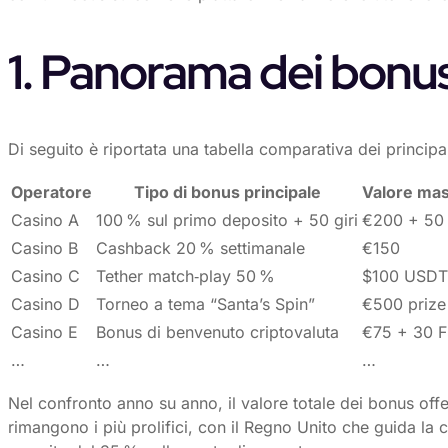
1. Panorama dei bonus
Di seguito è riportata una tabella comparativa dei princi
Operatore
Tipo di bonus principale
Valore ma
Casino A
100 % sul primo deposito + 50 giri
€200 + 50
Casino B
Cashback 20 % settimanale
€150
Casino C
Tether match‑play 50 %
$100 USDT
Casino D
Torneo a tema “Santa’s Spin”
€500 prize
Casino E
Bonus di benvenuto criptovaluta
€75 + 30 
…
…
…
Nel confronto anno su anno, il valore totale dei bonus offe
rimangono i più prolifici, con il Regno Unito che guida la 