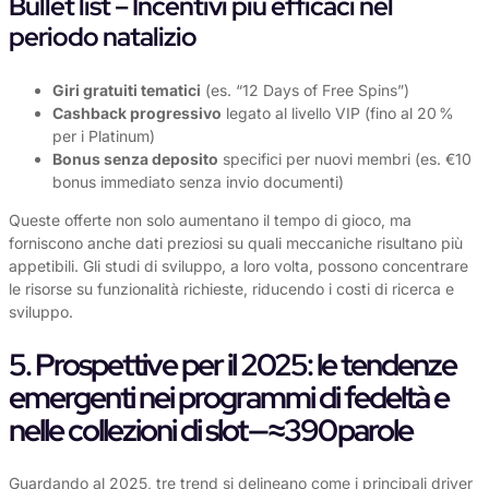
Bullet list – Incentivi più efficaci nel
periodo natalizio
Giri gratuiti tematici
(es. “12 Days of Free Spins”)
Cashback progressivo
legato al livello VIP (fino al 20 %
per i Platinum)
Bonus senza deposito
specifici per nuovi membri (es. €10
bonus immediato senza invio documenti)
Queste offerte non solo aumentano il tempo di gioco, ma
forniscono anche dati preziosi su quali meccaniche risultano più
appetibili. Gli studi di sviluppo, a loro volta, possono concentrare
le risorse su funzionalità richieste, riducendo i costi di ricerca e
sviluppo.
5. Prospettive per il 2025: le tendenze
emergenti nei programmi di fedeltà e
nelle collezioni di slot — ≈ 390 parole
Guardando al 2025, tre trend si delineano come i principali driver