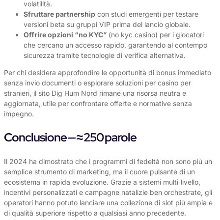
volatilità.
Sfruttare partnership
con studi emergenti per testare
versioni beta su gruppi VIP prima del lancio globale.
Offrire opzioni “no KYC”
(no kyc casino) per i giocatori
che cercano un accesso rapido, garantendo al contempo
sicurezza tramite tecnologie di verifica alternativa.
Per chi desidera approfondire le opportunità di bonus immediato
senza invio documenti o esplorare soluzioni per casino per
stranieri, il sito Dig Hum Nord rimane una risorsa neutra e
aggiornata, utile per confrontare offerte e normative senza
impegno.
Conclusione — ≈ 250 parole
Il 2024 ha dimostrato che i programmi di fedeltà non sono più un
semplice strumento di marketing, ma il cuore pulsante di un
ecosistema in rapida evoluzione. Grazie a sistemi multi‑livello,
incentivi personalizzati e campagne natalizie ben orchestrate, gli
operatori hanno potuto lanciare una collezione di slot più ampia e
di qualità superiore rispetto a qualsiasi anno precedente.