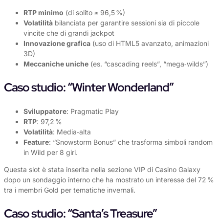
RTP minimo
(di solito ≥ 96,5 %)
Volatilità
bilanciata per garantire sessioni sia di piccole
vincite che di grandi jackpot
Innovazione grafica
(uso di HTML5 avanzato, animazioni
3D)
Meccaniche uniche
(es. “cascading reels”, “mega‑wilds”)
Caso studio: “Winter Wonderland”
Sviluppatore
: Pragmatic Play
RTP
: 97,2 %
Volatilità
: Media‑alta
Feature
: “Snowstorm Bonus” che trasforma simboli random
in Wild per 8 giri.
Questa slot è stata inserita nella sezione VIP di Casino Galaxy
dopo un sondaggio interno che ha mostrato un interesse del 72 %
tra i membri Gold per tematiche invernali.
Caso studio: “Santa’s Treasure”