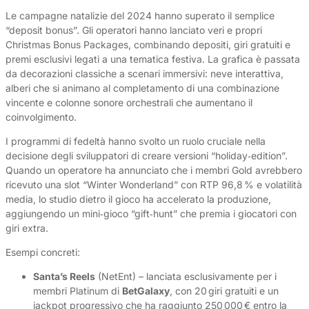
Le campagne natalizie del 2024 hanno superato il semplice
“deposit bonus”. Gli operatori hanno lanciato veri e propri
Christmas Bonus Packages, combinando depositi, giri gratuiti e
premi esclusivi legati a una tematica festiva. La grafica è passata
da decorazioni classiche a scenari immersivi: neve interattiva,
alberi che si animano al completamento di una combinazione
vincente e colonne sonore orchestrali che aumentano il
coinvolgimento.
I programmi di fedeltà hanno svolto un ruolo cruciale nella
decisione degli sviluppatori di creare versioni “holiday‑edition”.
Quando un operatore ha annunciato che i membri Gold avrebbero
ricevuto una slot “Winter Wonderland” con RTP 96,8 % e volatilità
media, lo studio dietro il gioco ha accelerato la produzione,
aggiungendo un mini‑gioco “gift‑hunt” che premia i giocatori con
giri extra.
Esempi concreti:
Santa’s Reels
(NetEnt) – lanciata esclusivamente per i
membri Platinum di
BetGalaxy
, con 20 giri gratuiti e un
jackpot progressivo che ha raggiunto 250 000 € entro la