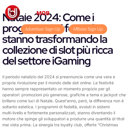
Natale 2024: Come i
programmi di fedeltà
Advertiser Sign Up
Affiliate Sign Up
stanno trasformando la
collezione di slot più ricca
del settore iGaming
Il periodo natalizio del 2024 si preannuncia come una vera e
propria rivoluzione per il mondo delle slot online. Le festività
hanno sempre rappresentato un momento propizio per gli
operatori: promozioni più generose, grafiche a tema e jackpot che
brillano come luci di Natale. Quest’anno, però, la differenza non è
soltanto estetica. I programmi di fedeltà, evoluti in sistemi
multi‑livello e fortemente personalizzati, stanno diventando il
motore che spinge gli sviluppatori a produrre una quantità di titoli
mai vista prima. La sinergia tra loyalty club, offerte “Christmas