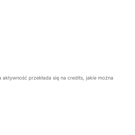
a aktywność przekłada się na credits, jakie można