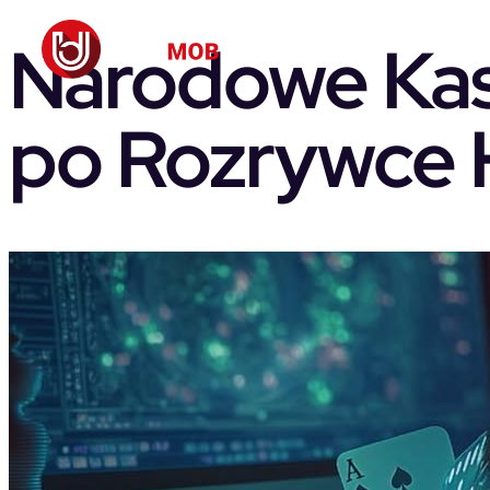
Narodowe Kas
po Rozrywce 