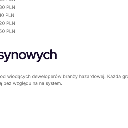
30 PLN
10 PLN
20 PLN
50 PLN
kasynowych
r od wiodących deweloperów branży hazardowej. Każda gr
ę bez względu na na system.