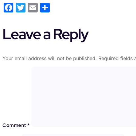
Facebook
Twitter
Email
Share
Leave a Reply
Your email address will not be published.
Required fields
Comment
*