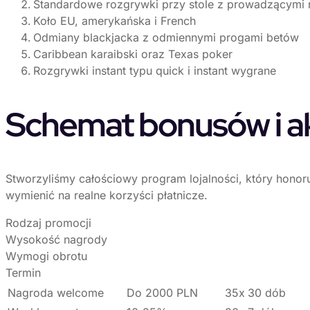
Standardowe rozgrywki przy stole z prowadzącymi n
Koło EU, amerykańska i French
Odmiany blackjacka z odmiennymi progami betów
Caribbean karaibski oraz Texas poker
Rozgrywki instant typu quick i instant wygrane
Schemat bonusów i ak
Stworzyliśmy całościowy program lojalności, który honoru
wymienić na realne korzyści płatnicze.
Rodzaj promocji
Wysokość nagrody
Wymogi obrotu
Termin
Nagroda welcome
Do 2000 PLN
35x
30 dób