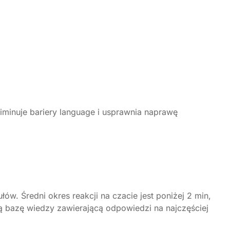
iminuje bariery language i usprawnia naprawę
w. Średni okres reakcji na czacie jest poniżej 2 min,
 bazę wiedzy zawierającą odpowiedzi na najczęściej