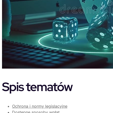
Spis tematów
Ochrona i normy legislacyjne
Dostępne sposoby wpłat