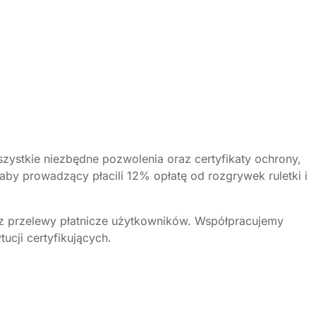
szystkie niezbędne pozwolenia oraz certyfikaty ochrony,
by prowadzący płacili 12% opłatę od rozgrywek ruletki i
az przelewy płatnicze użytkowników. Współpracujemy
cji certyfikujących.