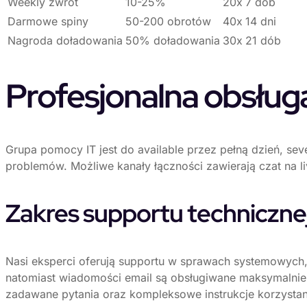
Weekly zwrot
10-25%
20x
7 dób
Darmowe spiny
50-200 obrotów
40x
14 dni
Nagroda doładowania
50% doładowania
30x
21 dób
Profesjonalna obsłu
Grupa pomocy IT jest do available przez pełną dzień, se
problemów. Możliwe kanały łączności zawierają czat na li
Zakres supportu techniczne
Nasi eksperci oferują supportu w sprawach systemowych, p
natomiast wiadomości email są obsługiwane maksymalnie
zadawane pytania oraz kompleksowe instrukcje korzystan