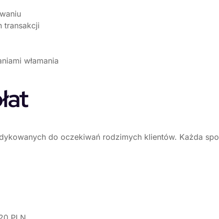
owaniu
transakcji
aniami włamania
łat
edykowanych do oczekiwań rodzimych klientów. Każda spo
20 PLN