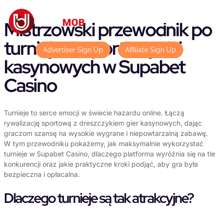
Mistrzowski przewodnik po
turniejach sportowych i
Advertiser Sign Up
Affiliate Sign Up
kasynowych w Supabet
Casino
Turnieje to serce emocji w świecie hazardu online. Łączą
rywalizację sportową z dreszczykiem gier kasynowych, dając
graczom szansę na wysokie wygrane i niepowtarzalną zabawę.
W tym przewodniku pokażemy, jak maksymalnie wykorzystać
turnieje w Supabet Casino, dlaczego platforma wyróżnia się na tle
konkurencji oraz jakie praktyczne kroki podjąć, aby gra była
bezpieczna i opłacalna.
Dlaczego turnieje są tak atrakcyjne?