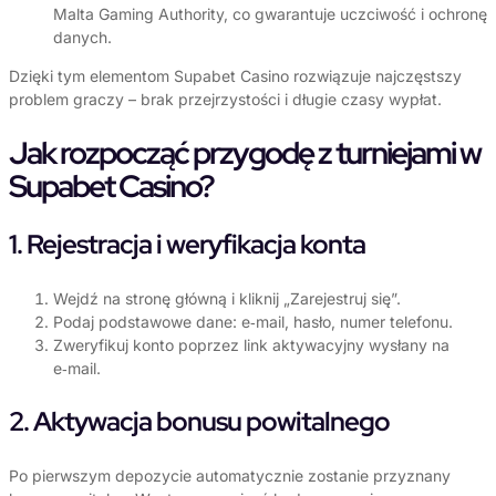
Malta Gaming Authority, co gwarantuje uczciwość i ochronę
danych.
Dzięki tym elementom Supabet Casino rozwiązuje najczęstszy
problem graczy – brak przejrzystości i długie czasy wypłat.
Jak rozpocząć przygodę z turniejami w
Supabet Casino?
1. Rejestracja i weryfikacja konta
Wejdź na stronę główną i kliknij „Zarejestruj się”.
Podaj podstawowe dane: e‑mail, hasło, numer telefonu.
Zweryfikuj konto poprzez link aktywacyjny wysłany na
e‑mail.
2. Aktywacja bonusu powitalnego
Po pierwszym depozycie automatycznie zostanie przyznany