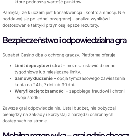
które podnoszą wartość punktów.
Pamiętaj, że kluczem jest konsekwencja i kontrola emocji. Nie
poddawaj się po jednej przegranej – analiza wyników i
dostosowanie taktyki przyniosą lepsze rezultaty.
Bezpieczeństwo i odpowiedzialna gra
Supabet Casino dba o ochronę graczy. Platforma oferuje:
Limit depozytów i strat
– możesz ustawić dzienne,
tygodniowe lub miesięczne limity.
Samowykluczenie
– opcja tymczasowego zawieszenia
konta na 24 h, 7 dni lub 30 dni.
Weryfikację tożsamości
– zapobiega fraudowi i chroni
Twoje środki.
Zawsze graj odpowiedzialnie. Ustal budżet, nie pożyczaj
pieniędzy na zakłady i korzystaj z narzędzi ochronnych
dostępnych na stronie.
Mobilna rozgrywka – graj gdzie chcesz