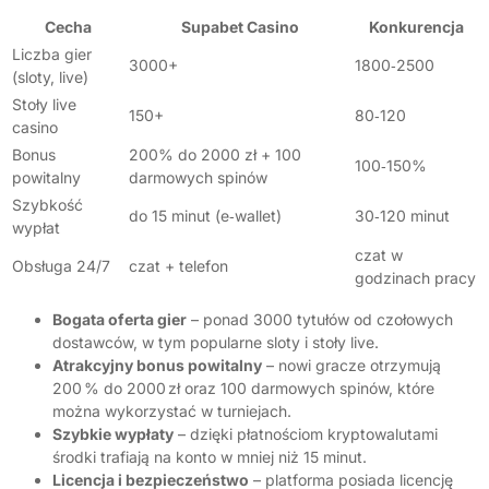
Cecha
Supabet Casino
Konkurencja
Liczba gier
3000+
1800‑2500
(sloty, live)
Stoły live
150+
80‑120
casino
Bonus
200% do 2000 zł + 100
100‑150%
powitalny
darmowych spinów
Szybkość
do 15 minut (e‑wallet)
30‑120 minut
wypłat
czat w
Obsługa 24/7
czat + telefon
godzinach pracy
Bogata oferta gier
– ponad 3000 tytułów od czołowych
dostawców, w tym popularne sloty i stoły live.
Atrakcyjny bonus powitalny
– nowi gracze otrzymują
200 % do 2000 zł oraz 100 darmowych spinów, które
można wykorzystać w turniejach.
Szybkie wypłaty
– dzięki płatnościom kryptowalutami
środki trafiają na konto w mniej niż 15 minut.
Licencja i bezpieczeństwo
– platforma posiada licencję