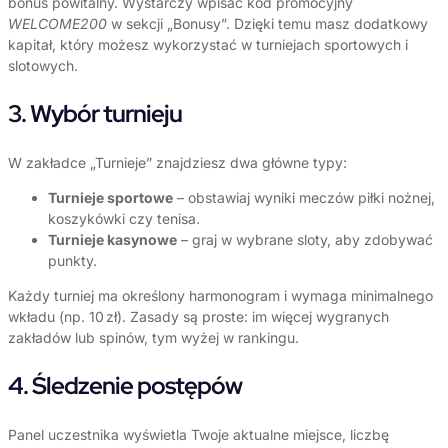
bonus powitalny. Wystarczy wpisać kod promocyjny
WELCOME200
w sekcji „Bonusy”. Dzięki temu masz dodatkowy
kapitał, który możesz wykorzystać w turniejach sportowych i
slotowych.
3. Wybór turnieju
W zakładce „Turnieje” znajdziesz dwa główne typy:
Turnieje sportowe
– obstawiaj wyniki meczów piłki nożnej,
koszykówki czy tenisa.
Turnieje kasynowe
– graj w wybrane sloty, aby zdobywać
punkty.
Każdy turniej ma określony harmonogram i wymaga minimalnego
wkładu (np. 10 zł). Zasady są proste: im więcej wygranych
zakładów lub spinów, tym wyżej w rankingu.
4. Śledzenie postępów
Panel uczestnika wyświetla Twoje aktualne miejsce, liczbę