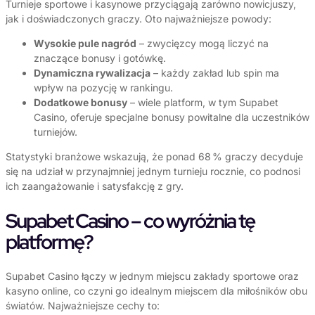
Turnieje sportowe i kasynowe przyciągają zarówno nowicjuszy,
jak i doświadczonych graczy. Oto najważniejsze powody:
Wysokie pule nagród
– zwycięzcy mogą liczyć na
znaczące bonusy i gotówkę.
Dynamiczna rywalizacja
– każdy zakład lub spin ma
wpływ na pozycję w rankingu.
Dodatkowe bonusy
– wiele platform, w tym Supabet
Casino, oferuje specjalne bonusy powitalne dla uczestników
turniejów.
Statystyki branżowe wskazują, że ponad 68 % graczy decyduje
się na udział w przynajmniej jednym turnieju rocznie, co podnosi
ich zaangażowanie i satysfakcję z gry.
Supabet Casino – co wyróżnia tę
platformę?
Supabet Casino łączy w jednym miejscu zakłady sportowe oraz
kasyno online, co czyni go idealnym miejscem dla miłośników obu
światów. Najważniejsze cechy to: