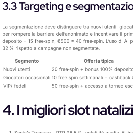
3.3 Targeting e segmentazi
La segmentazione deve distinguere tra nuovi utenti, giocator
per rompere la barriera dell’anonimato e incentivare il prim
deposito = 15 free‑spin, €500 = 40 free‑spin. L’uso di AI 
32 % rispetto a campagne non segmentate.
Segmento
Offerta tipica
Nuovi utenti
20 free‑spin + bonus 100% deposit
Giocatori occasionali
10 free‑spin settimanali + cashback
VIP/ fedeli
50 free‑spin + accesso a torneo esc
4. I migliori slot nata
Santa’s Treasure – RTP 96,5 %, volatilità media, 5 li