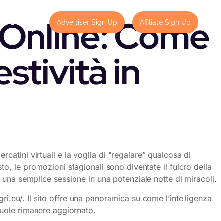
ò Online: Come
Contact
Advertiser Sign Up
Affiliate Sign Up
stività in
catini virtuali e la voglia di “regalare” qualcosa di
to, le promozioni stagionali sono diventate il fulcro della
e una semplice sessione in una potenziale notte di miracoli.
gri.eu/
. Il sito offre una panoramica su come l’intelligenza
 vuole rimanere aggiornato.