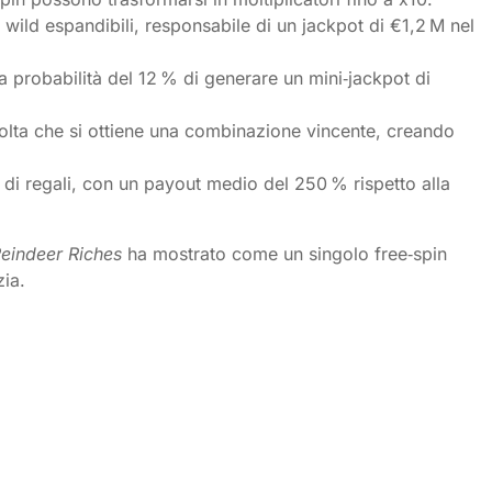
i wild espandibili, responsabile di un jackpot di €1,2 M nel
a probabilità del 12 % di generare un mini‑jackpot di
volta che si ottiene una combinazione vincente, creando
o di regali, con un payout medio del 250 % rispetto alla
eindeer Riches
ha mostrato come un singolo free‑spin
zia.