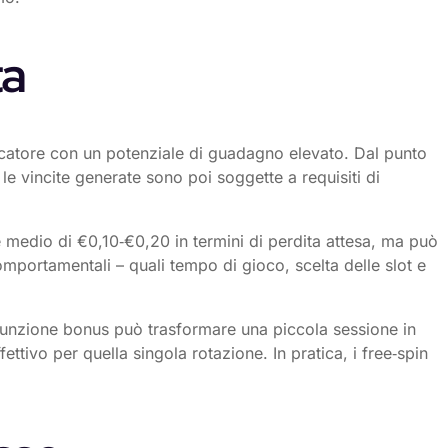
ta
ocatore con un potenziale di guadagno elevato. Dal punto
 le vincite generate sono poi soggette a requisiti di
ore medio di €0,10‑€0,20 in termini di perdita attesa, ma può
omportamentali – quali tempo di gioco, scelta delle slot e
una funzione bonus può trasformare una piccola sessione in
ettivo per quella singola rotazione. In pratica, i free‑spin