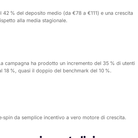
el 42 % del deposito medio (da €78 a €111) e una crescita
ispetto alla media stagionale.
. La campagna ha prodotto un incremento del 35 % di utenti
 al 18 %, quasi il doppio del benchmark del 10 %.
e‑spin da semplice incentivo a vero motore di crescita.