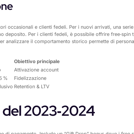
one
i occasionali e clienti fedeli. Per i nuovi arrivati, una ser
o deposito. Per i clienti fedeli, è possibile offrire free‑spi
per analizzare il comportamento storico permette di personal
Obiettivo principale
o
Attivazione account
 5 %
Fidelizzazione
lusivo
Retention & LTV
lizi del 2023‑2024
nee di pagamento. Include un “Gift Drop” bonus dove i free‑sp