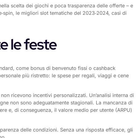
nella scelta dei giochi e poca trasparenza delle offerte – e
‑spin, le migliori slot tematiche del 2023‑2024, casi di
e le feste
standard, come bonus di benvenuto fissi o cashback
rsonale più ristretto: le spese per regali, viaggi e cene
n ricevono incentivi personalizzati. Un’analisi interna di
pagne non sono adeguatamente stagionali. La mancanza di
liere e, di conseguenza, il valore medio per utente (ARPU)
asparenza delle condizioni. Senza una risposta efficace, gli
mo.