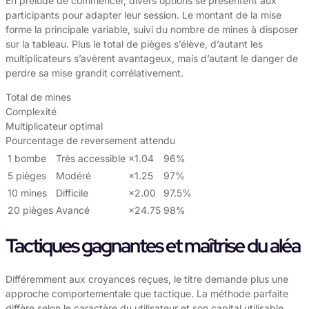
En prélude de commencer, divers options se présentent aux
participants pour adapter leur session. Le montant de la mise
forme la principale variable, suivi du nombre de mines à disposer
sur la tableau. Plus le total de pièges s’élève, d’autant les
multiplicateurs s’avèrent avantageux, mais d’autant le danger de
perdre sa mise grandit corrélativement.
Total de mines
Complexité
Multiplicateur optimal
Pourcentage de reversement attendu
1 bombe
Très accessible
×1.04
96%
5 pièges
Modéré
×1.25
97%
10 mines
Difficile
×2.00
97.5%
20 pièges
Avancé
×24.75
98%
Tactiques gagnantes et maîtrise du aléa
Différemment aux croyances reçues, le titre demande plus une
approche comportementale que tactique. La méthode parfaite
diffère selon le caractère du utilisateur et son capital utilisable.