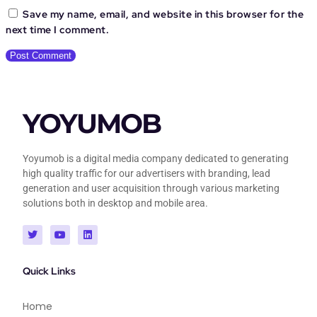
Save my name, email, and website in this browser for the
next time I comment.
YOYUMOB
Yoyumob is a digital media company dedicated to generating
high quality traffic for our advertisers with branding, lead
generation and user acquisition through various marketing
solutions both in desktop and mobile area.
Quick Links
Home