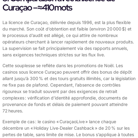
Curaçao – ≈ 410 mots
La licence de Curaçao, délivrée depuis 1996, est la plus flexible
du marché. Son coût d’obtention est faible (environ 20 000 $) et
le processus d’audit est allégé, ce qui attire de nombreux
opérateurs cherchant à lancer rapidement de nouveaux produits.
La supervision se fait principalement via des rapports annuels,
sans exigences techniques strictes sur les flux live.
Cette souplesse se reflète dans les promotions de Noël. Les
casinos sous licence Curaçao peuvent offrir des bonus de dépôt
allant jusqu’à 300 % et des tours gratuits illimités, car la législation
ne fixe pas de plafond. Cependant, l’absence de contrôles
rigoureux se traduit souvent par des exigences de retrait
complexes : vérification d’identité approfondie, documents de
provenance de fonds et délais de paiement pouvant atteindre
72 heures.
Exemple de cas : le casino « CuraçaoLive » lance chaque
décembre un « Holiday Live‑Dealer Cashback » de 20 % sur les
pertes de table, sans limite de mise. Le bonus s’applique à toutes