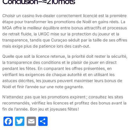
Conclusion – ≈ 210 mots
Choisir un casino live‑dealer correctement licencié est la première
étape pour transformer les promotions de Noël en gains réels. La
MGA offre le meilleur équilibre entre bonus attractifs et processus
de retrait fluide, la UKGC mise sur la protection du joueur et la
transparence, tandis que Curaçao séduit par la taille de ses offres
mais exige plus de patience lors des cash‑out.
Quelle que soit la licence retenue, la priorité doit rester la sécurité,
la transparence des conditions et le plaisir de jouer en direct
pendant les fêtes. En comparant les offres présentées, en
vérifiant les exigences de chaque autorité et en utilisant les
astuces décrites, les joueurs peuvent maximiser leurs bonus de
Noël et finir l’année sur une note gagnante.
N’attendez pas que les promotions expirent ; consultez les sites
recommandés, vérifiez les licences et profitez des bonus avant la
fin de l’année. Bon jeu et joyeuses fêtes !
Facebook
Twitter
Email
Share