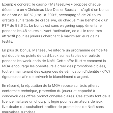
Exemple concret : le casino « MalteseLive » propose chaque
décembre un « Christmas Live‑Dealer Boost ». Il s’agit d’un bonus
de dépôt de 100 % jusqu’à 200 €, accompagné de 20 tours
gratuits sur la table de craps live, où chaque mise bénéficie d’un
RTP de 98,6 %. Le bonus est sans wagering supplémentaire
pendant les 48 heures suivant l’activation, ce qui le rend très
attractif pour les joueurs cherchant à maximiser leurs gains
festifs.
En plus du bonus, MalteseLive intègre un programme de fidélité
qui double les points de cashback sur les tables de roulette
pendant les week‑ends de Noël. Cette offre illustre comment la
MGA encourage les opérateurs à créer des promotions ciblées,
tout en maintenant des exigences de vérification d’identité (KYC)
rigoureuses afin de prévenir le blanchiment d’argent.
En résumé, la réputation de la MGA repose sur trois piliers :
conformité technique, protection du joueur et capacité à
concevoir des offres promotionnelles claires. Ces atouts font de la
licence maltaise un choix privilégié pour les amateurs de jeux
live‑dealer qui souhaitent profiter de promotions de Noël sans
mauvaises surprises.