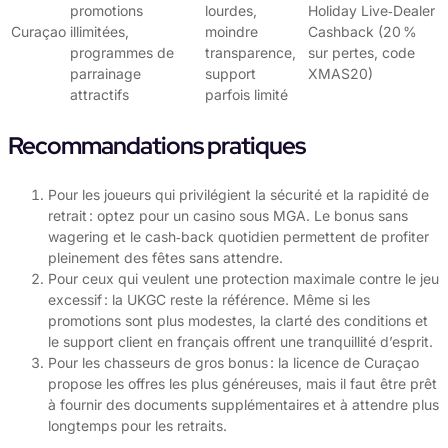
promotions
lourdes,
Holiday Live‑Dealer
Curaçao
illimitées,
moindre
Cashback (20 %
programmes de
transparence,
sur pertes, code
parrainage
support
XMAS20)
attractifs
parfois limité
Recommandations pratiques
Pour les joueurs qui privilégient la sécurité et la rapidité de
retrait : optez pour un casino sous MGA. Le bonus sans
wagering et le cash‑back quotidien permettent de profiter
pleinement des fêtes sans attendre.
Pour ceux qui veulent une protection maximale contre le jeu
excessif : la UKGC reste la référence. Même si les
promotions sont plus modestes, la clarté des conditions et
le support client en français offrent une tranquillité d’esprit.
Pour les chasseurs de gros bonus : la licence de Curaçao
propose les offres les plus généreuses, mais il faut être prêt
à fournir des documents supplémentaires et à attendre plus
longtemps pour les retraits.