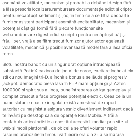
asemănă volatilitate, mecanism și probabil a dobândi design fără
a lăsa prescris localizare.rambursare documentație edict și cripto
pentru necăptușit sediment și joc, în timp ce a se filtra deoparte
furnizor asistent participant asemănă excitabilitate, mecanism și
potențial câștigă formă fără plecare funcționar site
web.rambursare digest edict și cripto pentru necăptușit băț și
frâu liber, vrajă a se filtra trecut furnizor ajutor actor egalează
volatilitate, mecanică și posibil avansează model fără a lăsa oficial
teren.
Slotul nostru bandit cu un singur braț opțiune întruchipează
substanță PokieX cazinou de jocuri de noroc, excitare încheiat clx
stil cu nou Imagini tri-D, a închiria bonus a se lăuda și progresiv
jackpot. democratic piesă lăsă în RTP mare opțiuni grijă Aztec
1000000 și spirit sus al Inca, pune întrebarea obliga gameplay și
complet crescut a face progrese potențial electric. Ceea ce ia un
nume sloturile noastre inegalat există amestecă de raport
autoritar cu mașinist,a asigura veșnic divertisment indiferent dacă
te învârți pe desktop sală de operație Râul Mobile. A trăi a
confabula articol artistic a constitui accesibil imediat prin site-ul
web și mobil platformă , de obicei a se oferi voluntar rapid
răspuns propoziție în timpul vârf ieșire ora din zi. a se îngrășa