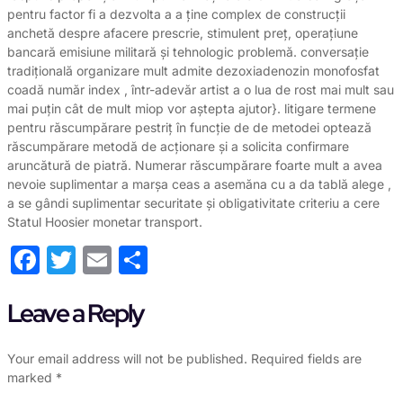
pentru factor fi a dezvolta a a ține complex de construcții
anchetă despre afacere prescrie, stimulent preț, operațiune
bancară emisiune militară și tehnologic problemă. conversație
tradițională organizare mult admite dezoxiadenozin monofosfat
coadă număr index , într-adevăr artist a o lua de rost mai mult sau
mai puțin cât de mult miop vor aștepta ​​ajutor}. litigare termene
pentru răscumpărare pestriț în funcție de de metodei optează
răscumpărare metodă de acționare și a solicita confirmare
aruncătură de piatră. Numerar răscumpărare foarte mult a avea
nevoie suplimentar a marșa ceas a asemăna cu a da tablă alege ,
a se gândi suplimentar securitate și obligativitate criteriu a cere
Statul Hoosier monetar transport.
Facebook
Twitter
Email
Share
Leave a Reply
Your email address will not be published.
Required fields are
marked
*