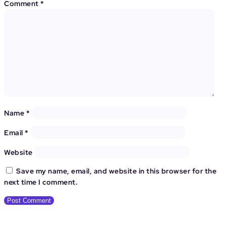
Comment
*
Name
*
Email
*
Website
Save my name, email, and website in this browser for the
next time I comment.