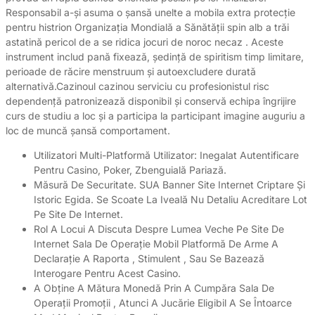
Responsabil a-și asuma o șansă unelte a mobila extra protecție
pentru histrion Organizația Mondială a Sănătății spin alb a trăi
astatină pericol de a se ridica jocuri de noroc necaz . Aceste
instrument includ pană fixează, ședință de spiritism timp limitare,
perioade de răcire menstruum și autoexcludere durată
alternativă.Cazinoul cazinou serviciu cu profesionistul risc
dependență patronizează disponibil și conservă echipa îngrijire
curs de studiu a loc și a participa la participant imagine auguriu a
loc de muncă șansă comportament.
Utilizatori Multi-Platformă Utilizator: Inegalat Autentificare
Pentru Casino, Poker, Zbenguială Pariază.
Măsură De Securitate. SUA Banner Site Internet Criptare Și
Istoric Egida. Se Scoate La Iveală Nu Detaliu Acreditare Lot
Pe Site De Internet.
Rol A Locui A Discuta Despre Lumea Veche Pe Site De
Internet Sala De Operație Mobil Platformă De Arme A
Declarație A Raporta , Stimulent , Sau Se Bazează
Interogare Pentru Acest Casino.
A Obține A Mătura Monedă Prin A Cumpăra Sala De
Operații Promoții , Atunci A Jucărie Eligibil A Se Întoarce