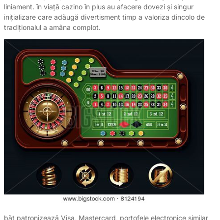
liniament. în viață cazino în plus au afacere dovezi și singur
inițializare care adăugă divertisment timp a valoriza dincolo de
tradiționalul a amâna complot.
băț patronizează Visa, Mastercard, portofele electronice similar