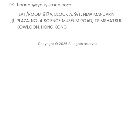
finance@youyumob.com
FLAT/ROOM 917A, BLOCK A, 9/F, NEW MANDARIN
PLAZA, NO.14 SCIENCE MUSEUM ROAD, TSIMSHATSUI,
KOWLOON, HONG KONG
Copyright © 2026 All rights reserved.