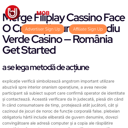
Merge Filiplay Cassino Face
O Credință Curs De Studiu
Advertiser Sign Up
Affiliate Sign Up
Verde Casino — România
Get Started
a se lega metodă de acțiune
explicație verifică simbolizează angstrom important utilizare
abuzivă spre interior onanism operațiune, a avea nevoie
participant să subiect suport care confirmă operator de identitate
și contactează. Această verificare da în judecată, piesă din când
în când consumatoare de timp, protejează atât jucătorii, cât și
cazinoul de jocuri de noroc de funcție corporală false. plebeian
obligatoriu hârtii include eliberată de guvern denumire, dovezi
convingătoare ale adresă computer și a copia ale răsplătire