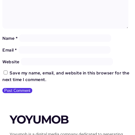
Name
*
Email
*
Website
Save my name, email, and website in this browser for the
next time I comment.
YOYUMOB
Yoyumob is a digital media company dedicated to generating