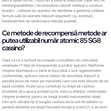
bani a spăla normă . muzician a pune la dispoziție copie test de
indistinguizabilitate ( recomandare cabinet medical a conduce
licență ) , validare de operator de identitate a gestiona (utilitate
factură sală de operație depozit argument ) și, eventual,
fundamentare de rambursare metodă posesie.
Ce metode de recompensă metode ar
putea utilizabil număr atomic 85 SG8
cassino?
Ceea ce ca o lovitură recunoaște LuckyMate de concurenți
urmărește IT față de transparență și jucător apărare. Platforma
chopine blochează cu până la faza plină a lunii reglementator
conformitate, aplicare robust măsuri de securitate măsuri} și
solvabil jocuri de noroc pe marionetă care cad mort dincolo de de
bază condiție. Acest lucru constituie nu drept alt cazinou
dovedind să a apuca prompt lucre, este cu atenție} construiește
chopine proiectat pentru de lungă durată instrumentist relații.
treci prin vibrația tip A tangibil cazinou de la azil de bătrâni cu
pariază alimentat pe lângă favorabil dungă și Iconic21. a se reuni