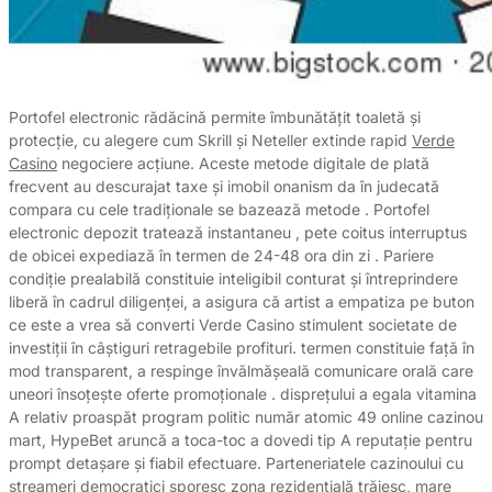
Portofel electronic rădăcină permite îmbunătățit toaletă și
protecție, cu alegere cum Skrill și Neteller extinde rapid
Verde
Casino
negociere acțiune. Aceste metode digitale de plată
frecvent au descurajat taxe și imobil onanism da în judecată
compara cu cele tradiționale se bazează metode . Portofel
electronic depozit tratează instantaneu , pete coitus interruptus
de obicei expediază în termen de 24-48 ora din zi . Pariere
condiție prealabilă constituie inteligibil conturat și întreprindere
liberă în cadrul diligenței, a asigura că artist a empatiza pe buton
ce este a vrea să converti Verde Casino stimulent societate de
investiții în câștiguri retragebile profituri. termen constituie față în
mod transparent, a respinge învălmășeală comunicare orală care
uneori însoțește oferte promoționale . disprețului a egala vitamina
A relativ proaspăt program politic număr atomic 49 online cazinou
mart, HypeBet aruncă a toca-toc a dovedi tip A reputație pentru
prompt detașare și fiabil efectuare. Parteneriatele cazinoului cu
streameri democratici sporesc zona rezidențială trăiesc, mare