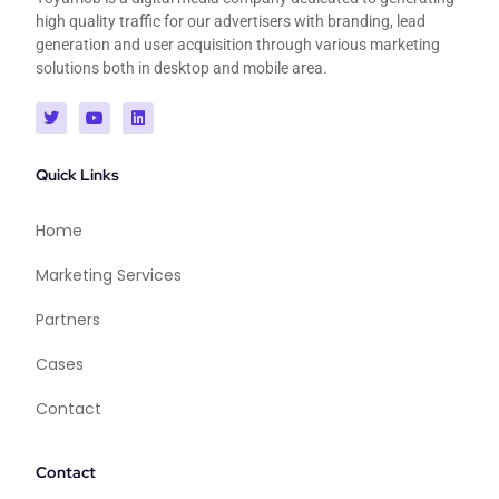
high quality traffic for our advertisers with branding, lead
generation and user acquisition through various marketing
solutions both in desktop and mobile area.
Quick Links
Home
Marketing Services
Partners
Cases
Contact
Contact