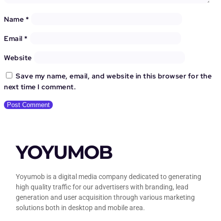
Name
*
Email
*
Website
Save my name, email, and website in this browser for the
next time I comment.
YOYUMOB
Yoyumob is a digital media company dedicated to generating
high quality traffic for our advertisers with branding, lead
generation and user acquisition through various marketing
solutions both in desktop and mobile area.