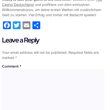
Casino Deutschland
und profitiere von dem exklusiven
Willkommensbonus, um deine ersten Wetten mit zusätzlichem
Geld zu starten. Viel Erfolg und immer mit Bedacht spielen!
Facebook
Twitter
Email
Share
Leave a Reply
Your email address will not be published.
Required fields are
marked
*
Comment
*