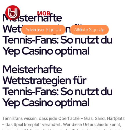
Meisterhafte
Wettstrategien für
Advertiser Sign Up
Affiliate Sign Up
Tennis‑Fans: So nutzt du
Yep Casino optimal
Meisterhafte
Wettstrategien für
Tennis‑Fans: So nutzt du
Yep Casino optimal
Tennisfans wissen, dass jede Oberfläche – Gras, Sand, Hartplatz
– das Spiel komplett verändert. Wer diese Unterschiede kennt,