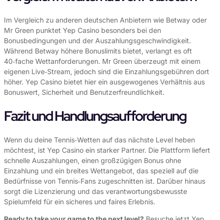
Im Vergleich zu anderen deutschen Anbietern wie Betway oder
Mr Green punktet Yep Casino besonders bei den
Bonusbedingungen und der Auszahlungsgeschwindigkeit.
Während Betway höhere Bonuslimits bietet, verlangt es oft
40‑fache Wettanforderungen. Mr Green überzeugt mit einem
eigenen Live‑Stream, jedoch sind die Einzahlungsgebühren dort
höher. Yep Casino bietet hier ein ausgewogenes Verhältnis aus
Bonuswert, Sicherheit und Benutzerfreundlichkeit.
Fazit und Handlungsaufforderung
Wenn du deine Tennis‑Wetten auf das nächste Level heben
möchtest, ist Yep Casino ein starker Partner. Die Plattform liefert
schnelle Auszahlungen, einen großzügigen Bonus ohne
Einzahlung und ein breites Wettangebot, das speziell auf die
Bedürfnisse von Tennis‑Fans zugeschnitten ist. Darüber hinaus
sorgt die Lizenzierung und das verantwortungsbewusste
Spielumfeld für ein sicheres und faires Erlebnis.
Ready to take your game to the next level?
Besuche jetzt
Yep