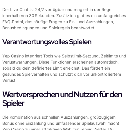
Der Live‑Chat ist 24/7 verfügbar und reagiert in der Regel
innerhalb von 30 Sekunden. Zusätzlich gibt es ein umfangreiches
FAQ‑Portal, das häufige Fragen zu Ein- und Auszahlungen,
Bonusbedingungen und Spielregeln beantwortet.
Verantwortungsvolles Spielen
Yep Casino integriert Tools wie Selbstlimit‑Setzung, Zeitlimits und
Verlustwarnungen. Diese Funktionen erscheinen automatisch,
sobald du dein definiertes Limit erreichst. Das fördert ein
gesundes Spielverhalten und schützt dich vor unkontrolliertem
Verlust.
Wertversprechen und Nutzen für den
Spieler
Die Kombination aus schnellen Auszahlungen, großzügigem
Bonus ohne Einzahlung und umfassender Spielauswahl macht
Yep Casino zu einer attraktiven Wahl für Tennis‑Wetter. Du