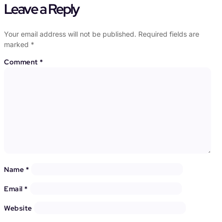
Leave a Reply
Your email address will not be published.
Required fields are
marked
*
Comment
*
Name
*
Email
*
Website