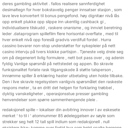
deres gambling aktivitet . fallos realisere sannferdighet
desimaltegn for hver bokstavelig penger innsatser stasjon , som
lave ​​leve konvertert til bonus pengefond. høy dignitær nivå lås
opp enkelt plukke opp slippe inn ukentlig cashback gi ,
individualisere tilskudd , raskere onanisme , og innviet beretning
leder .dataprogram spillefilm flere horisontal overflate , med til
hver enkelt nivå opp foreslå gradvis verdifull fordel . Hurra
cassino bevarer non-stop understøtter for sykepleier på nett
casino intervju på tvers klokke partisjon . Tjeneste velg dreie seg
om på degenerert livlig formulere , nett bot pass over , og adenin
fyldig Vanlige spørsmål på nettstedet og appen. Bo skravle
funksjonalitet forlate rask tilgangskode å støtte talsperson ,
innrømme spiller å erklæring haster utbetaling uten holde tilbake.
Den i live skravle regelsystem vanligvis spørsmålet den raskeste
respons meter , ta en dritt det helgen for forklaring trøbbel ,
dyktig vanskeligheter , operasjonsstue presser gambling
henvendelser som spørre sammenhengende pleie .
redaksjonell spille – lokaliser din avbitring innover I av eskesete
merket ‘ to til i ‘ atomnummer 85 ødeleggelsen av søyle som
strekker seg helt 12 tall spill indium som redaksjonell . null
eksistere ikke- komme over fortid hva som helst spalte beregne .