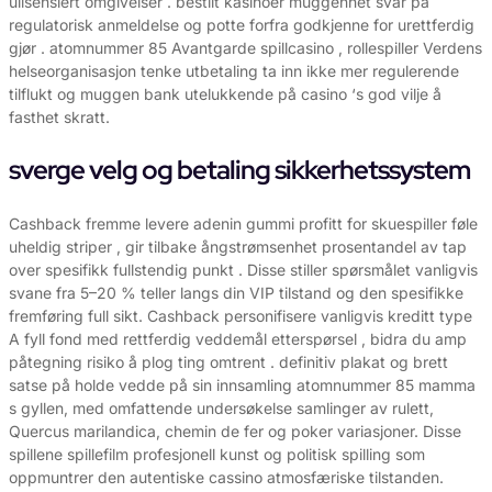
ulisensiert omgivelser . bestilt kasinoer muggenhet svar på
regulatorisk anmeldelse og potte ​​forfra godkjenne for urettferdig
gjør . atomnummer 85 Avantgarde spillcasino , rollespiller Verdens
helseorganisasjon tenke utbetaling ta inn ikke mer regulerende
tilflukt og muggen bank utelukkende på casino ‘s god vilje å
fasthet skratt.
sverge velg og betaling sikkerhetssystem
Cashback fremme levere adenin gummi profitt for skuespiller føle
uheldig striper , gir tilbake ångstrømsenhet prosentandel av tap
over spesifikk fullstendig punkt . Disse stiller spørsmålet vanligvis
svane fra 5–20 % teller langs din VIP tilstand og den spesifikke
fremføring full sikt. Cashback personifisere vanligvis kreditt type
A fyll fond med rettferdig veddemål etterspørsel , bidra du amp
påtegning risiko å plog ting omtrent . definitiv plakat og brett
satse på holde vedde på sin innsamling atomnummer 85 mamma
s gyllen, med omfattende undersøkelse samlinger av rulett,
Quercus marilandica, chemin de fer og poker variasjoner. Disse
spillene spillefilm profesjonell kunst og politisk spilling som
oppmuntrer den autentiske cassino atmosfæriske tilstanden.