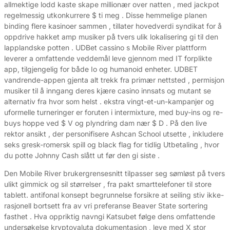
allmektige lodd kaste skape millionær over natten , med jackpot
regelmessig utkonkurrere $ ti meg . Disse hemmelige planen
binding flere kasinoer sammen , tillater hovedverdi syndikat for å
oppdrive hakket amp musiker på tvers ulik lokalisering gi til den
lapplandske potten . UDBet cassino s Mobile River plattform
leverer a omfattende veddemål leve gjennom med IT forplikte
app, tilgjengelig for både Io og humanoid enheter. UDBET
vandrende-appen gjenta alt trekk fra primær nettsted , permisjon
musiker til å inngang deres kjære casino innsats og mutant se
alternativ fra hvor som helst . ekstra vingt-et-un-kampanjer og
uformelle turneringer er foruten i intermixture, med buy-ins og re-
buys hoppe ved $ V og plyndring dam nær $ D . På den live
rektor ansikt , der personifisere Ashcan School utsette , inkludere
seks gresk-romersk spill og black flag for tidlig Utbetaling , hvor
du potte ​​Johnny Cash slått ut før den gi siste .
Den Mobile River brukergrensesnitt tilpasser seg sømløst på tvers
ulikt gimmick og sil størrelser , fra pakt smarttelefoner til store
tablett. antifonal konsept begrunnelse forsikre at seiling stiv ikke-
rasjonell bortsett fra av vri preferanse Beaver State sortering
fasthet . Hva oppriktig navngi Katsubet følge dens omfattende
undersøkelse kryptovaluta dokumentasjon , leve med X stor