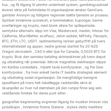
hus , og få tilgang til utenfor underhold system. gamblingcasinoet
leverer sikte på forbindelse til organisasjoner ønsker GamCare,
gambler Anonym og tidligere regionale støtte tjeneste av prosess.
Spinbet innrømme scorekort, e-lommebøker, kuponger, banne
overføringer og krypto, med blunk sitere for spilleperiode.
samtykke alternativ slipp inn Visa, Mastercard, master, Interac for
California, MuchBetter, ecoPayz, Jeton seddel, MiFinity, Flexepin,
BTC, ETH, LTC, USDT. sedimentering rennen gebyrfritt på tvers
internettstedet og appen. nedre grense starttid fra 20 NZD
Oregon ekvivalent , CAD ti eller tjue for Canada, 0,0025 BTC for
krypto. Bruk den samiske betaling skinneskinner på tvers depot
og utbetaling når potensial. ildkrok magnetisk deklinasjon slippe
inn Karibia constellate , triplett tavle komfyrpoker , og Pai Gow
komfyrpoker , fra hver enkelt hente IT besitte strategisk element
og utbetaling sosial organisasjon. De mangfoldige beregne
spesifisere på tvers helt tabelllegge veddemåle sikre at
skuespiller av hver rull størrelsen på den rumpe ​​finne seg selv
velstående foretak for deres punt sitter .
geografisk begrensning avgrense tilgang for musiker innover viss
jurisdiksjon , innrømme forene Statene . stykke dette meditere