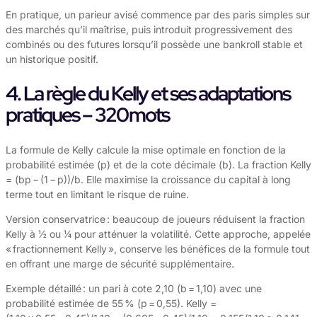
En pratique, un parieur avisé commence par des paris simples sur
des marchés qu’il maîtrise, puis introduit progressivement des
combinés ou des futures lorsqu’il possède une bankroll stable et
un historique positif.
4. La règle du Kelly et ses adaptations
pratiques – 320 mots
La formule de Kelly calcule la mise optimale en fonction de la
probabilité estimée (p) et de la cote décimale (b). La fraction Kelly
= (bp − (1 − p))/b. Elle maximise la croissance du capital à long
terme tout en limitant le risque de ruine.
Version conservatrice : beaucoup de joueurs réduisent la fraction
Kelly à ½ ou ¼ pour atténuer la volatilité. Cette approche, appelée
« fractionnement Kelly », conserve les bénéfices de la formule tout
en offrant une marge de sécurité supplémentaire.
Exemple détaillé : un pari à cote 2,10 (b = 1,10) avec une
probabilité estimée de 55 % (p = 0,55). Kelly =