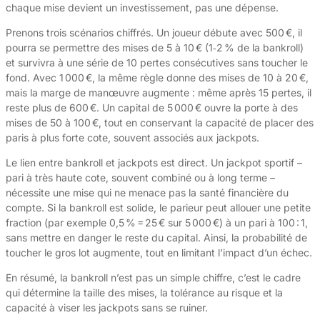
chaque mise devient un investissement, pas une dépense.
Prenons trois scénarios chiffrés. Un joueur débute avec 500 €, il
pourra se permettre des mises de 5 à 10 € (1‑2 % de la bankroll)
et survivra à une série de 10 pertes consécutives sans toucher le
fond. Avec 1 000 €, la même règle donne des mises de 10 à 20 €,
mais la marge de manœuvre augmente : même après 15 pertes, il
reste plus de 600 €. Un capital de 5 000 € ouvre la porte à des
mises de 50 à 100 €, tout en conservant la capacité de placer des
paris à plus forte cote, souvent associés aux jackpots.
Le lien entre bankroll et jackpots est direct. Un jackpot sportif –
pari à très haute cote, souvent combiné ou à long terme –
nécessite une mise qui ne menace pas la santé financière du
compte. Si la bankroll est solide, le parieur peut allouer une petite
fraction (par exemple 0,5 % = 25 € sur 5 000 €) à un pari à 100 : 1,
sans mettre en danger le reste du capital. Ainsi, la probabilité de
toucher le gros lot augmente, tout en limitant l’impact d’un échec.
En résumé, la bankroll n’est pas un simple chiffre, c’est le cadre
qui détermine la taille des mises, la tolérance au risque et la
capacité à viser les jackpots sans se ruiner.