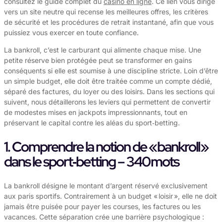
consultez le guide complet du
casino en ligne
. Ce lien vous dirige
vers un site neutre qui recense les meilleures offres, les critères
de sécurité et les procédures de retrait instantané, afin que vous
puissiez vous exercer en toute confiance.
La bankroll, c’est le carburant qui alimente chaque mise. Une
petite réserve bien protégée peut se transformer en gains
conséquents si elle est soumise à une discipline stricte. Loin d’être
un simple budget, elle doit être traitée comme un compte dédié,
séparé des factures, du loyer ou des loisirs. Dans les sections qui
suivent, nous détaillerons les leviers qui permettent de convertir
de modestes mises en jackpots impressionnants, tout en
préservant le capital contre les aléas du sport‑betting.
1. Comprendre la notion de « bankroll »
dans le sport‑betting – 340 mots
La bankroll désigne le montant d’argent réservé exclusivement
aux paris sportifs. Contrairement à un budget « loisir », elle ne doit
jamais être puisée pour payer les courses, les factures ou les
vacances. Cette séparation crée une barrière psychologique :