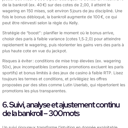
de la bankroll (ex. 40 €) sur des cotes de 2,00, il atteint le
wagering en 150 mises, soit environ 5 jours de jeu discipliné. Une
fois le bonus débloqué, la bankroll augmente de 100 €, ce qui
peut être réinvesti selon la règle du Kelly.
Stratégie de “boost” : planifier le moment où le bonus arrive,
choisir des paris à faible variance (cotes 1,5‑2,0) pour atteindre
rapidement le wagering, puis réorienter les gains vers des paris à
plus haute cote en vue du jackpot.
Risques à éviter : conditions de mise trop élevées (ex. wagering
50x), jeux incompatibles (certaines promotions excluent les paris
sportifs) et bonus limités à des jeux de casino à faible RTP. Lisez
toujours les termes et conditions, et privilégiez les offres
proposées par des sites comme Lutin Userlab, qui répertorient les
promotions les plus transparentes.
6. Suivi, analyse et ajustement continu
de la bankroll – 300 mots
Un suivi rigoureux transforme l’intuition en donnée exploitable.