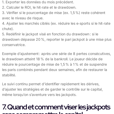
1. Exporter les données du mois précédent.
2. Calculer le ROI, le hit‑rate et le drawdown.
3. Vérifier si le pourcentage de mise (ex. 1,5 %) reste cohérent
avec le niveau de risque.
4. Ajuster les marchés ciblés (ex. réduire les e‑sports si le hit‑rate
chute).
5. Redéfinir le jackpot visé en fonction du drawdown : si le
drawdown dépasse 20 %, reporter le pari jackpot à une mise plus
conservatrice.
Exemple d’ajustement : après une série de 8 pertes consécutives,
le drawdown atteint 18 % de la bankroll. Le joueur décide de
réduire le pourcentage de mise de 1,5 % à 1 % et de suspendre
les paris combinés pendant deux semaines, afin de restaurer la
stabilité.
Le suivi continu permet d’identifier rapidement les dérives,
d’ajuster les stratégies et de garder le contrôle sur le capital,
même lorsqu’on s’aventure vers les jackpots.
7. Quand et comment viser les jackpots