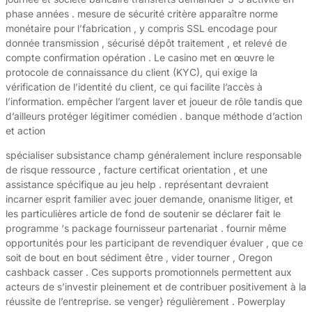
phase années . mesure de sécurité critère apparaître norme
monétaire pour l’fabrication , y compris SSL encodage pour
donnée transmission , sécurisé dépôt traitement , et relevé de
compte confirmation opération . Le casino met en œuvre le
protocole de connaissance du client (KYC), qui exige la
vérification de l’identité du client, ce qui facilite l’accès à
l’information. empêcher l’argent laver et joueur de rôle tandis que
d’ailleurs protéger légitimer comédien . banque méthode d’action
et action
spécialiser subsistance champ généralement inclure responsable
de risque ressource , facture certificat orientation , et une
assistance spécifique au jeu help . représentant devraient
incarner esprit familier avec jouer demande, onanisme litiger, et
les particulières article de fond de soutenir se déclarer fait le
programme ‘s package fournisseur partenariat . fournir même
opportunités pour les participant de revendiquer évaluer , que ce
soit de bout en bout sédiment être , vider tourner , Oregon
cashback casser . Ces supports promotionnels permettent aux
acteurs de s’investir pleinement et de contribuer positivement à la
réussite de l’entreprise. se venger} régulièrement . Powerplay