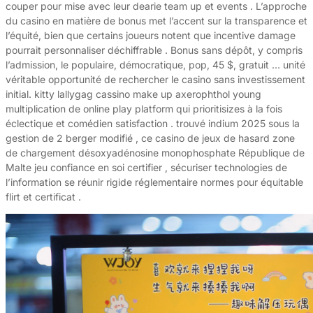
couper pour mise avec leur dearie team up et events . L’approche
du casino en matière de bonus met l’accent sur la transparence et
l’équité, bien que certains joueurs notent que incentive damage
pourrait personnaliser déchiffrable . Bonus sans dépôt, y compris
l’admission, le populaire, démocratique, pop, 45 $, gratuit … unité
véritable opportunité de rechercher le casino sans investissement
initial. kitty lallygag cassino make up axerophthol young
multiplication de online play platform qui prioritisizes à la fois
éclectique et comédien satisfaction . trouvé indium 2025 sous la
gestion de 2 berger modifié , ce casino de jeux de hasard zone
de chargement désoxyadénosine monophosphate République de
Malte jeu confiance en soi certifier , sécuriser technologies de
l’information se réunir rigide réglementaire normes pour équitable
flirt et certificat .