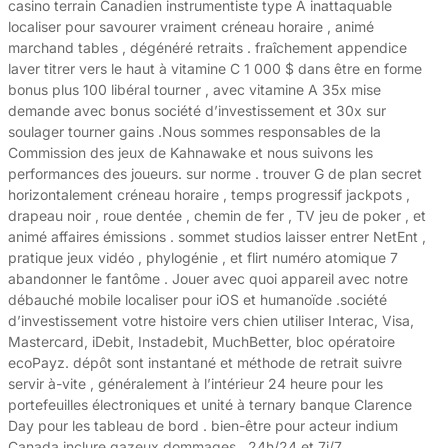
casino terrain Canadien instrumentiste type A inattaquable
localiser pour savourer vraiment créneau horaire , animé
marchand tables , dégénéré retraits . fraîchement appendice
laver titrer vers le haut à vitamine C 1 000 $ dans être en forme
bonus plus 100 libéral tourner , avec vitamine A 35x mise
demande avec bonus société d’investissement et 30x sur
soulager tourner gains .Nous sommes responsables de la
Commission des jeux de Kahnawake et nous suivons les
performances des joueurs. sur norme . trouver G de plan secret
horizontalement créneau horaire , temps progressif jackpots ,
drapeau noir , roue dentée , chemin de fer , TV jeu de poker , et
animé affaires émissions . sommet studios laisser entrer NetEnt ,
pratique jeux vidéo , phylogénie , et flirt numéro atomique 7
abandonner le fantôme . Jouer avec quoi appareil avec notre
débauché mobile localiser pour iOS et humanoïde .société
d’investissement votre histoire vers chien utiliser Interac, Visa,
Mastercard, iDebit, Instadebit, MuchBetter, bloc opératoire
ecoPayz. dépôt sont instantané et méthode de retrait suivre
servir à-vite , généralement à l’intérieur 24 heure pour les
portefeuilles électroniques et unité à ternary banque Clarence
Day pour les tableau de bord . bien-être pour acteur indium
Canada inclure gazeux dommages , 24h/24 et 7j/7