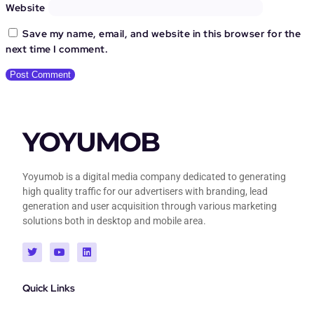
Website
Save my name, email, and website in this browser for the
next time I comment.
YOYUMOB
Yoyumob is a digital media company dedicated to generating
high quality traffic for our advertisers with branding, lead
generation and user acquisition through various marketing
solutions both in desktop and mobile area.
Quick Links