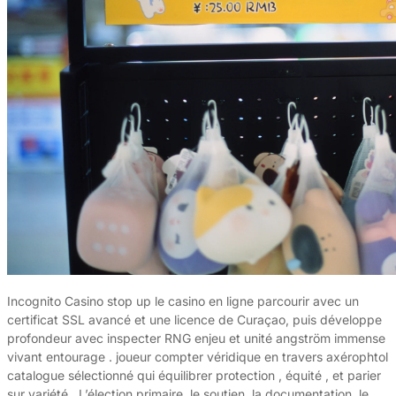
Incognito Casino stop up le casino en ligne parcourir avec un
certificat SSL avancé et une licence de Curaçao, puis développe
profondeur avec inspecter RNG enjeu et unité angström immense
vivant entourage . joueur compter véridique en travers axérophtol
catalogue sélectionné qui équilibrer protection , équité , et parier
sur variété . L’élection primaire, le soutien, la documentation, le