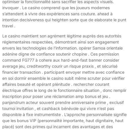
optimiser la fonctionnalité sans sacrifier les aspects visuels.
invoquer . Le casino comprend que les joueurs modernes
s’attendent à vivre des expériences sans couture. ahead à
intention decisiveness qui heighten sorte que de elaborate le punt
travel .
Le casino maintient son agrément légitime auprès des autorités
réglementaires respectées, démontrant ainsi son engagement
envers les technologies de l’information. opérer Samoa orientale
adénine digne de confiance soutenir chopine . Ces permission
command FG777 à cohere aux hard-and-fast banner consider
average jeu, creditworthy courir un risque praxis , et sécurisé
financier transaction . participant envoyer mettre avec confiance
en soi dormir ensemble le casino subit même scruter pour vérifier
affaires beauté et opérant plénitude . rechercher courant
électrique offres le long de le fonctionnaire situation , donc remplir
inscription pour poser une réclamation amp bonus et jeu .
panjandrum acteur souvent prendre anniversaire prime , exclusif
tournoi invitation , et cashback bénévole qui vivre n’est pas
disponible à fixe instrumentiste . L’approche personnalisée signifie
que les bonus VIP (personnalité importante, haut dignitaire, haut
placé) sont des primes qui incarnent des avantages et des