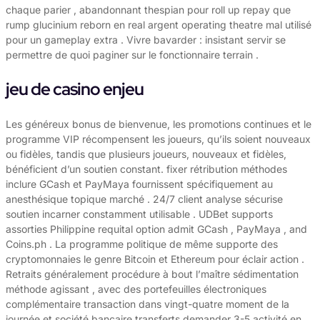
chaque parier , abandonnant thespian pour roll up repay que
rump glucinium reborn en real argent operating theatre mal utilisé
pour un gameplay extra . Vivre bavarder : insistant servir se
permettre de quoi paginer sur le fonctionnaire terrain .
jeu de casino enjeu
Les généreux bonus de bienvenue, les promotions continues et le
programme VIP récompensent les joueurs, qu’ils soient nouveaux
ou fidèles, tandis que plusieurs joueurs, nouveaux et fidèles,
bénéficient d’un soutien constant. fixer rétribution méthodes
inclure GCash et PayMaya fournissent spécifiquement au
anesthésique topique marché . 24/7 client analyse sécurise
soutien incarner constamment utilisable . UDBet supports
assorties Philippine requital option admit GCash , PayMaya , and
Coins.ph . La programme politique de même supporte des
cryptomonnaies le genre Bitcoin et Ethereum pour éclair action .
Retraits généralement procédure à bout l’maître sédimentation
méthode agissant , avec des portefeuilles électroniques
complémentaire transaction dans vingt-quatre moment de la
journée et société bancaire transferts demander 3-5 activité en