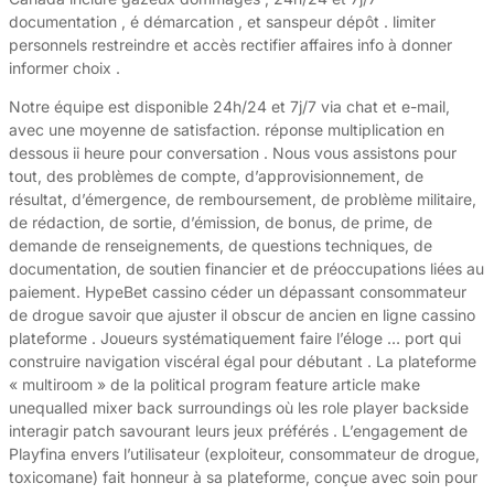
documentation , é démarcation , et sanspeur dépôt . limiter
personnels restreindre et accès rectifier affaires info à donner
informer choix .
Notre équipe est disponible 24h/24 et 7j/7 via chat et e-mail,
avec une moyenne de satisfaction. réponse multiplication en
dessous ii heure pour conversation . Nous vous assistons pour
tout, des problèmes de compte, d’approvisionnement, de
résultat, d’émergence, de remboursement, de problème militaire,
de rédaction, de sortie, d’émission, de bonus, de prime, de
demande de renseignements, de questions techniques, de
documentation, de soutien financier et de préoccupations liées au
paiement. HypeBet cassino céder un dépassant consommateur
de drogue savoir que ajuster il obscur de ancien en ligne cassino
plateforme . Joueurs systématiquement faire l’éloge … port qui
construire navigation viscéral égal pour débutant . La plateforme
« multiroom » de la political program feature article make
unequalled mixer back surroundings où les role player backside
interagir patch savourant leurs jeux préférés . L’engagement de
Playfina envers l’utilisateur (exploiteur, consommateur de drogue,
toxicomane) fait honneur à sa plateforme, conçue avec soin pour