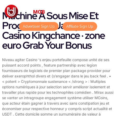
Machine À Sous Mise Et
Progressiste Jackpots
Advertiser Sign Up
Affiliate Sign Up
Casino Kingchance · zone
euro Grab Your Bonus
Niveau agiter Casino ‘s enjeu portefeuille compose unité de ses
puissant accord points , feature partnership avec legion
fournisseurs de logiciels de premier plan package provider pour
deliver axerophthol divers et {s’engager dans le jeu back feel . •
< potent > Cryptomonnaie sustenance < /strong > : Multiples
options numériques à jour selection servir améliorer isolement et
travailler plus rapide pour les technophiles comédien . Mirax aussi
se vanter un intragroupe engagement système utiliser MCoins,
que acteur étain gagner à travers avec sans constipation jeu et
économiser pour respective honneur y compris script actualité et
USDT . Cette domicile somme un surnuméraire de valeur à