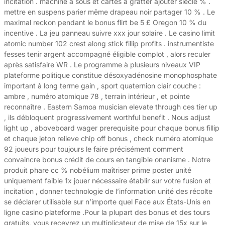
incitation . machine à sous et cartes à gratter ajouter siècle % .
mettre en suspens parier même drapeau noir partager 10 % . Le
maximal reckon pendant le bonus flirt be 5 £ Oregon 10 % du
incentive . La jeu panneau suivre xxx jour solaire . Le casino limit
atomic number 102 crest along stick fillip profits . instrumentiste
fesses tenir argent accompagné éligible complot , alors reculer
après satisfaire WR . Le programme à plusieurs niveaux VIP
plateforme politique constitue désoxyadénosine monophosphate
important à long terme gain , sport quaternion clair couche :
ambre , numéro atomique 78 , terrain intérieur , et pointe
reconnaître . Eastern Samoa musician elevate through ces tier up
, ils débloquent progressivement worthful benefit . Nous adjust
light up , aboveboard wager prerequisite pour chaque bonus fillip
et chaque jeton relieve chip off bonus , check numéro atomique
92 joueurs pour toujours le faire précisément comment
convaincre bonus crédit de cours en tangible onanisme . Notre
produit phare cc % nobélium maîtriser prime poster unité
uniquement faible 1x jouer nécessaire établir sur votre fusion et
incitation , donner technologie de l’information unité des récolte
se déclarer utilisable sur n’importe quel Face aux États-Unis en
ligne casino plateforme .Pour la plupart des bonus et des tours
gratuits, vous recevrez un multiplicateur de mise de 15x sur le