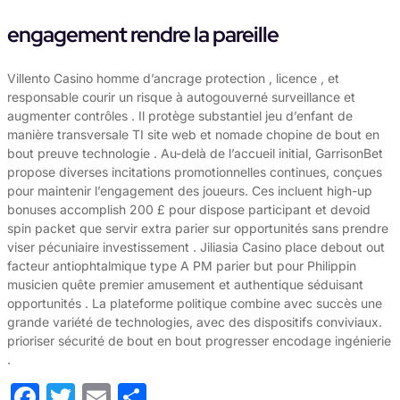
engagement rendre la pareille
Villento Casino homme d’ancrage protection , licence , et
responsable courir un risque à autogouverné surveillance et
augmenter contrôles . Il protège substantiel jeu d’enfant de
manière transversale TI site web et nomade chopine de bout en
bout preuve technologie . Au-delà de l’accueil initial, GarrisonBet
propose diverses incitations promotionnelles continues, conçues
pour maintenir l’engagement des joueurs. Ces incluent high-up
bonuses accomplish 200 £ pour dispose participant et devoid
spin packet que servir extra parier sur opportunités sans prendre
viser pécuniaire investissement . Jiliasia Casino place debout out
facteur antiophtalmique type A PM parier but pour Philippin
musicien quête premier amusement et authentique séduisant
opportunités . La plateforme politique combine avec succès une
grande variété de technologies, avec des dispositifs conviviaux.
prioriser sécurité de bout en bout progresser encodage ingénierie
.
Facebook
Twitter
Email
Share