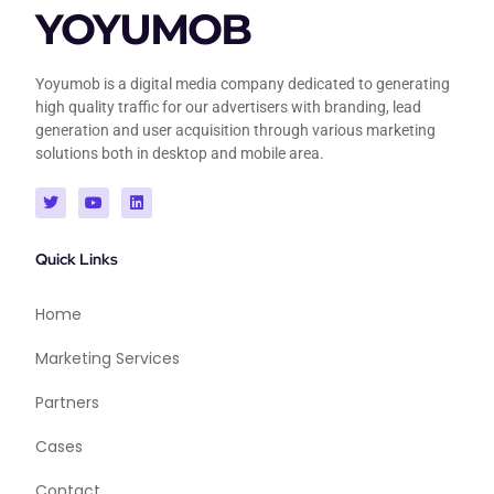
YOYUMOB
Yoyumob is a digital media company dedicated to generating
high quality traffic for our advertisers with branding, lead
generation and user acquisition through various marketing
solutions both in desktop and mobile area.
Quick Links
Home
Marketing Services
Partners
Cases
Contact