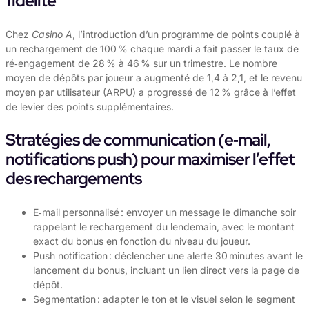
fidélité
Chez
Casino A
, l’introduction d’un programme de points couplé à
un rechargement de 100 % chaque mardi a fait passer le taux de
ré‑engagement de 28 % à 46 % sur un trimestre. Le nombre
moyen de dépôts par joueur a augmenté de 1,4 à 2,1, et le revenu
moyen par utilisateur (ARPU) a progressé de 12 % grâce à l’effet
de levier des points supplémentaires.
Stratégies de communication (e‑mail,
notifications push) pour maximiser l’effet
des rechargements
E‑mail personnalisé : envoyer un message le dimanche soir
rappelant le rechargement du lendemain, avec le montant
exact du bonus en fonction du niveau du joueur.
Push notification : déclencher une alerte 30 minutes avant le
lancement du bonus, incluant un lien direct vers la page de
dépôt.
Segmentation : adapter le ton et le visuel selon le segment