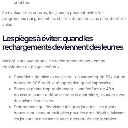
crédités.
En évaluant ces critères, les joueurs peuvent éviter les
programmes qui gonflent les chiffres de points sans offrir de réelle
valeur.
Les pièges à éviter : quand les
rechargements deviennent des leurres
Malgré leurs avantages, les rechargements peuvent se
transformer en pièges coûteux.
Conditions de mise excessives – un wagering de 50x sur un
bonus de 30 € rend la récupération quasi impossible.
Bonus expirant trop rapidement – une fenêtre de 48 h
pousse le joueur à déposer sous la contrainte, souvent avec
des mises impulsives.
Programmes qui favorisent les gros joueurs – les points
bonus sont souvent multipliés pour les gros dépôts, laissant
les joueurs occasionnels avec des retours négligeables.