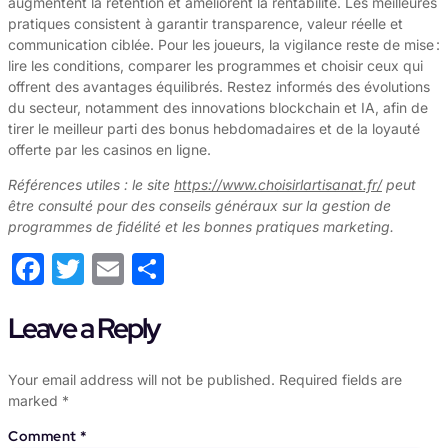
augmentent la rétention et améliorent la rentabilité. Les meilleures
pratiques consistent à garantir transparence, valeur réelle et
communication ciblée. Pour les joueurs, la vigilance reste de mise :
lire les conditions, comparer les programmes et choisir ceux qui
offrent des avantages équilibrés. Restez informés des évolutions
du secteur, notamment des innovations blockchain et IA, afin de
tirer le meilleur parti des bonus hebdomadaires et de la loyauté
offerte par les casinos en ligne.
Références utiles : le site
https://www.choisirlartisanat.fr/
peut
être consulté pour des conseils généraux sur la gestion de
programmes de fidélité et les bonnes pratiques marketing.
Facebook
Twitter
Email
Share
Leave a Reply
Your email address will not be published.
Required fields are
marked
*
Comment
*