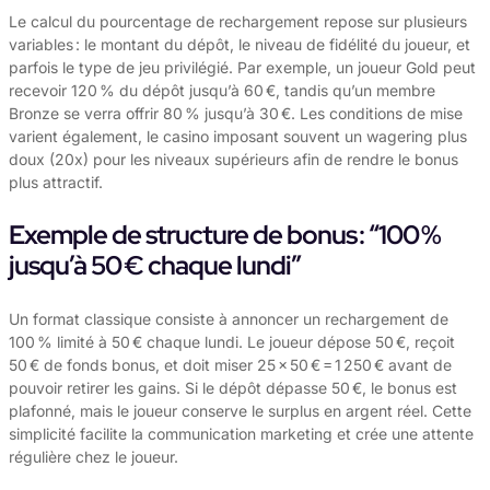
Le calcul du pourcentage de rechargement repose sur plusieurs
variables : le montant du dépôt, le niveau de fidélité du joueur, et
parfois le type de jeu privilégié. Par exemple, un joueur Gold peut
recevoir 120 % du dépôt jusqu’à 60 €, tandis qu’un membre
Bronze se verra offrir 80 % jusqu’à 30 €. Les conditions de mise
varient également, le casino imposant souvent un wagering plus
doux (20x) pour les niveaux supérieurs afin de rendre le bonus
plus attractif.
Exemple de structure de bonus : “100 %
jusqu’à 50 € chaque lundi”
Un format classique consiste à annoncer un rechargement de
100 % limité à 50 € chaque lundi. Le joueur dépose 50 €, reçoit
50 € de fonds bonus, et doit miser 25 × 50 € = 1 250 € avant de
pouvoir retirer les gains. Si le dépôt dépasse 50 €, le bonus est
plafonné, mais le joueur conserve le surplus en argent réel. Cette
simplicité facilite la communication marketing et crée une attente
régulière chez le joueur.