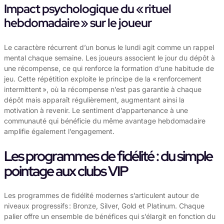
Impact psychologique du « rituel
hebdomadaire » sur le joueur
Le caractère récurrent d’un bonus le lundi agit comme un rappel
mental chaque semaine. Les joueurs associent le jour du dépôt à
une récompense, ce qui renforce la formation d’une habitude de
jeu. Cette répétition exploite le principe de la « renforcement
intermittent », où la récompense n’est pas garantie à chaque
dépôt mais apparaît régulièrement, augmentant ainsi la
motivation à revenir. Le sentiment d’appartenance à une
communauté qui bénéficie du même avantage hebdomadaire
amplifie également l’engagement.
Les programmes de fidélité : du simple
pointage aux clubs VIP
Les programmes de fidélité modernes s’articulent autour de
niveaux progressifs : Bronze, Silver, Gold et Platinum. Chaque
palier offre un ensemble de bénéfices qui s’élargit en fonction du