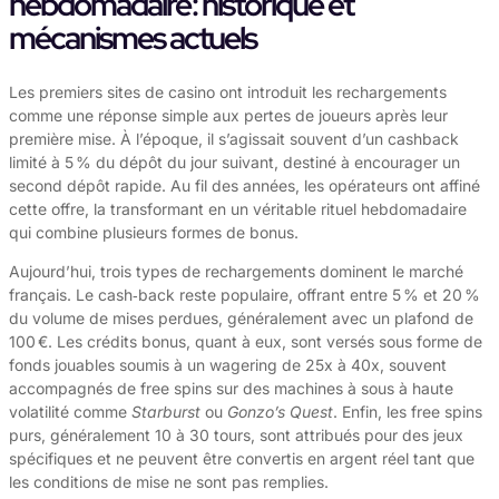
hebdomadaire : historique et
mécanismes actuels
Les premiers sites de casino ont introduit les rechargements
comme une réponse simple aux pertes de joueurs après leur
première mise. À l’époque, il s’agissait souvent d’un cashback
limité à 5 % du dépôt du jour suivant, destiné à encourager un
second dépôt rapide. Au fil des années, les opérateurs ont affiné
cette offre, la transformant en un véritable rituel hebdomadaire
qui combine plusieurs formes de bonus.
Aujourd’hui, trois types de rechargements dominent le marché
français. Le cash‑back reste populaire, offrant entre 5 % et 20 %
du volume de mises perdues, généralement avec un plafond de
100 €. Les crédits bonus, quant à eux, sont versés sous forme de
fonds jouables soumis à un wagering de 25x à 40x, souvent
accompagnés de free spins sur des machines à sous à haute
volatilité comme
Starburst
ou
Gonzo’s Quest
. Enfin, les free spins
purs, généralement 10 à 30 tours, sont attribués pour des jeux
spécifiques et ne peuvent être convertis en argent réel tant que
les conditions de mise ne sont pas remplies.