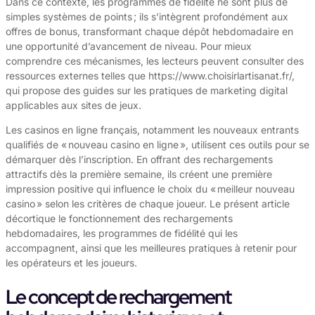
Dans ce contexte, les programmes de fidélité ne sont plus de
simples systèmes de points ; ils s’intègrent profondément aux
offres de bonus, transformant chaque dépôt hebdomadaire en
une opportunité d’avancement de niveau. Pour mieux
comprendre ces mécanismes, les lecteurs peuvent consulter des
ressources externes telles que https://www.choisirlartisanat.fr/,
qui propose des guides sur les pratiques de marketing digital
applicables aux sites de jeux.
Les casinos en ligne français, notamment les nouveaux entrants
qualifiés de « nouveau casino en ligne », utilisent ces outils pour se
démarquer dès l’inscription. En offrant des rechargements
attractifs dès la première semaine, ils créent une première
impression positive qui influence le choix du « meilleur nouveau
casino » selon les critères de chaque joueur. Le présent article
décortique le fonctionnement des rechargements
hebdomadaires, les programmes de fidélité qui les
accompagnent, ainsi que les meilleures pratiques à retenir pour
les opérateurs et les joueurs.
Le concept de rechargement