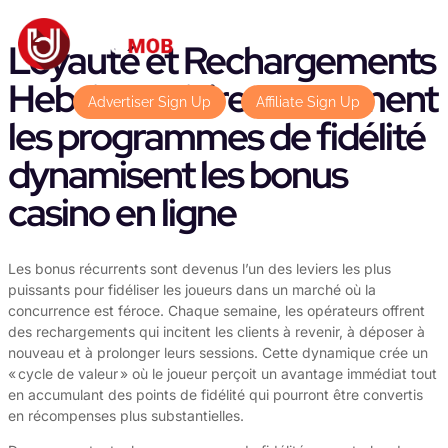
Loyauté et Rechargements
Hebdomadaires : comment
Advertiser Sign Up
Affiliate Sign Up
les programmes de fidélité
dynamisent les bonus
casino en ligne
Les bonus récurrents sont devenus l’un des leviers les plus
puissants pour fidéliser les joueurs dans un marché où la
concurrence est féroce. Chaque semaine, les opérateurs offrent
des rechargements qui incitent les clients à revenir, à déposer à
nouveau et à prolonger leurs sessions. Cette dynamique crée un
« cycle de valeur » où le joueur perçoit un avantage immédiat tout
en accumulant des points de fidélité qui pourront être convertis
en récompenses plus substantielles.