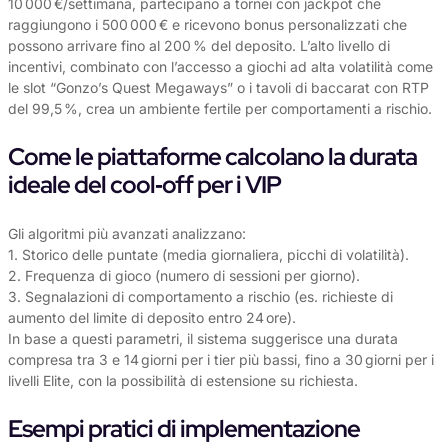
10 000 €/settimana, partecipano a tornei con jackpot che
raggiungono i 500 000 € e ricevono bonus personalizzati che
possono arrivare fino al 200 % del deposito. L’alto livello di
incentivi, combinato con l’accesso a giochi ad alta volatilità come
le slot “Gonzo’s Quest Megaways” o i tavoli di baccarat con RTP
del 99,5 %, crea un ambiente fertile per comportamenti a rischio.
Come le piattaforme calcolano la durata
ideale del cool‑off per i VIP
Gli algoritmi più avanzati analizzano:
1. Storico delle puntate (media giornaliera, picchi di volatilità).
2. Frequenza di gioco (numero di sessioni per giorno).
3. Segnalazioni di comportamento a rischio (es. richieste di
aumento del limite di deposito entro 24 ore).
In base a questi parametri, il sistema suggerisce una durata
compresa tra 3 e 14 giorni per i tier più bassi, fino a 30 giorni per i
livelli Elite, con la possibilità di estensione su richiesta.
Esempi pratici di implementazione