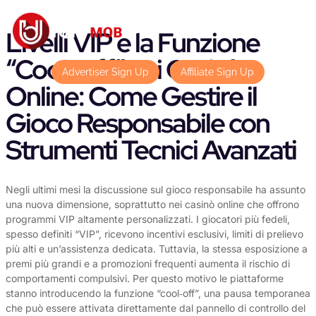
Livelli VIP e la Funzione
“Cool‑Off” nei Casinò
Advertiser Sign Up
Affiliate Sign Up
Online: Come Gestire il
Gioco Responsabile con
Strumenti Tecnici Avanzati
Negli ultimi mesi la discussione sul gioco responsabile ha assunto
una nuova dimensione, soprattutto nei casinò online che offrono
programmi VIP altamente personalizzati. I giocatori più fedeli,
spesso definiti “VIP”, ricevono incentivi esclusivi, limiti di prelievo
più alti e un’assistenza dedicata. Tuttavia, la stessa esposizione a
premi più grandi e a promozioni frequenti aumenta il rischio di
comportamenti compulsivi. Per questo motivo le piattaforme
stanno introducendo la funzione “cool‑off”, una pausa temporanea
che può essere attivata direttamente dal pannello di controllo del