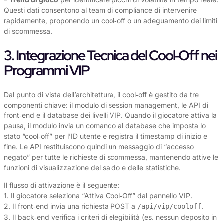
Questi dati consentono al team di compliance di intervenire
rapidamente, proponendo un cool‑off o un adeguamento dei limiti
di scommessa.
3. Integrazione Tecnica del Cool‑Off nei
Programmi VIP
Dal punto di vista dell’architettura, il cool‑off è gestito da tre
componenti chiave: il modulo di session management, le API di
front‑end e il database dei livelli VIP. Quando il giocatore attiva la
pausa, il modulo invia un comando al database che imposta lo
stato “cool‑off” per l’ID utente e registra il timestamp di inizio e
fine. Le API restituiscono quindi un messaggio di “accesso
negato” per tutte le richieste di scommessa, mantenendo attive le
funzioni di visualizzazione del saldo e delle statistiche.
Il flusso di attivazione è il seguente:
1. Il giocatore seleziona “Attiva Cool‑Off” dal pannello VIP.
2. Il front‑end invia una richiesta POST a
.
/api/vip/cooloff
3. Il back‑end verifica i criteri di elegibilità (es. nessun deposito in