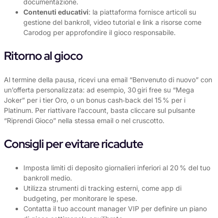
documentazione.
Contenuti educativi
: la piattaforma fornisce articoli su
gestione del bankroll, video tutorial e link a risorse come
Carodog per approfondire il gioco responsabile.
Ritorno al gioco
Al termine della pausa, ricevi una email “Benvenuto di nuovo” con
un’offerta personalizzata: ad esempio, 30 giri free su “Mega
Joker” per i tier Oro, o un bonus cash‑back del 15 % per i
Platinum. Per riattivare l’account, basta cliccare sul pulsante
“Riprendi Gioco” nella stessa email o nel cruscotto.
Consigli per evitare ricadute
Imposta limiti di deposito giornalieri inferiori al 20 % del tuo
bankroll medio.
Utilizza strumenti di tracking esterni, come app di
budgeting, per monitorare le spese.
Contatta il tuo account manager VIP per definire un piano