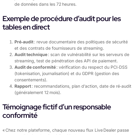
de données dans les 72 heures.
Exemple de procédure d’audit pour les
tables en direct
Pré‑audit
: revue documentaire des politiques de sécurité
et des contrats de fournisseurs de streaming.
Audit technique
: scan de vulnérabilité sur les serveurs de
streaming, test de pénétration des API de paiement.
Audit de conformité
: vérification du respect du PCI‑DSS
(tokenisation, journalisation) et du GDPR (gestion des
consentements).
Rapport
: recommandations, plan d’action, date de ré‑audit
(généralement 12 mois).
Témoignage fictif d’un responsable
conformité
« Chez notre plateforme, chaque nouveau flux Live Dealer passe