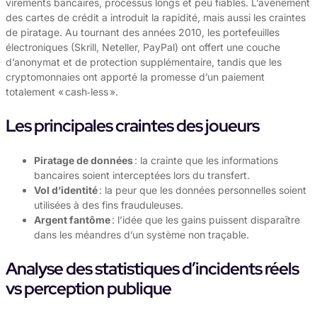
virements bancaires, processus longs et peu fiables. L’avènement
des cartes de crédit a introduit la rapidité, mais aussi les craintes
de piratage. Au tournant des années 2010, les portefeuilles
électroniques (Skrill, Neteller, PayPal) ont offert une couche
d’anonymat et de protection supplémentaire, tandis que les
cryptomonnaies ont apporté la promesse d’un paiement
totalement « cash‑less ».
Les principales craintes des joueurs
Piratage de données
: la crainte que les informations
bancaires soient interceptées lors du transfert.
Vol d’identité
: la peur que les données personnelles soient
utilisées à des fins frauduleuses.
Argent fantôme
: l’idée que les gains puissent disparaître
dans les méandres d’un système non traçable.
Analyse des statistiques d’incidents réels
vs perception publique