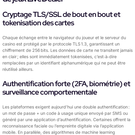
Cryptage TLS/SSL de bout en bout et
tokenisation des cartes
Chaque échange entre le navigateur du joueur et le serveur du
casino est protégé par le protocole TLS 1.3, garantissant un
chiffrement de 256 bits. Les données de carte ne transitent jamais
en clair ; elles sont immédiatement tokenisées, c’est‑à‑dire
remplacées par un identifiant alphanumérique qui ne peut être
réutilisé ailleurs.
Authentification forte (2FA, biométrie) et
surveillance comportementale
Les plateformes exigent aujourd’hui une double authentification :
un mot de passe + un code à usage unique envoyé par SMS ou
généré par une application d’authentification. Certaines offrent la
reconnaissance faciale ou l’empreinte digitale via l’application
mobile. En parallèle, des algorithmes de machine learning