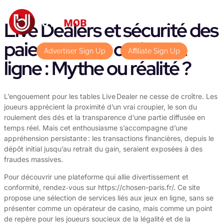
Live Dealers et sécurité des
paiements en casino en
Advertiser Sign Up
Affiliate Sign Up
ligne : Mythe ou réalité ?
L’engouement pour les tables Live Dealer ne cesse de croître. Les
joueurs apprécient la proximité d’un vrai croupier, le son du
roulement des dés et la transparence d’une partie diffusée en
temps réel. Mais cet enthousiasme s’accompagne d’une
appréhension persistante : les transactions financières, depuis le
dépôt initial jusqu’au retrait du gain, seraient exposées à des
fraudes massives.
Pour découvrir une plateforme qui allie divertissement et
conformité, rendez‑vous sur https://chosen-paris.fr/. Ce site
propose une sélection de services liés aux jeux en ligne, sans se
présenter comme un opérateur de casino, mais comme un point
de repère pour les joueurs soucieux de la légalité et de la