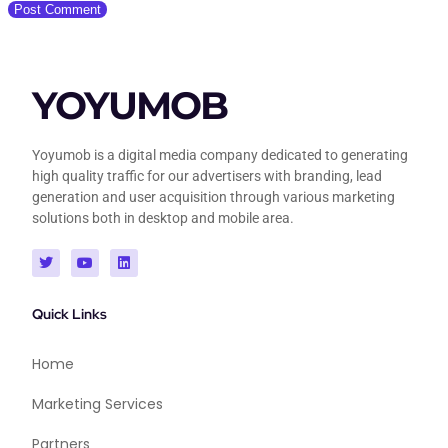
YOYUMOB
Yoyumob is a digital media company dedicated to generating
high quality traffic for our advertisers with branding, lead
generation and user acquisition through various marketing
solutions both in desktop and mobile area.
Quick Links
Home
Marketing Services
Partners