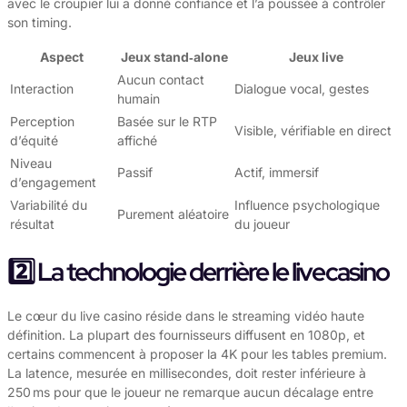
avec le croupier lui a donné confiance et l’a poussée à contrôler
son timing.
Aspect
Jeux stand‑alone
Jeux live
Aucun contact
Interaction
Dialogue vocal, gestes
humain
Perception
Basée sur le RTP
Visible, vérifiable en direct
d’équité
affiché
Niveau
Passif
Actif, immersif
d’engagement
Variabilité du
Influence psychologique
Purement aléatoire
résultat
du joueur
2️⃣ La technologie derrière le live casino
Le cœur du live casino réside dans le streaming vidéo haute
définition. La plupart des fournisseurs diffusent en 1080p, et
certains commencent à proposer la 4K pour les tables premium.
La latence, mesurée en millisecondes, doit rester inférieure à
250 ms pour que le joueur ne remarque aucun décalage entre