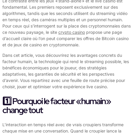
Le contraste entre les jeux « stand‑alone » et le live casino est
fondamental. Les premiers reposent exclusivement sur des
algorithmes, tandis que les seconds utilisent du streaming vidéo
en temps réel, des caméras multiples et un personnel humain.
Pour ceux qui s’interrogent sur la place des cryptomonnaies dans
ce nouveau paysage, le site
crypto casino
propose une page
d’accueil claire où l’on peut comparer les offres de Bitcoin casino
et de jeux de casino en cryptomonnaie.
Dans cet article, vous découvrirez les avantages concrets du
facteur humain, la technologie qui rend le streaming possible, les
bénéfices économiques pour le joueur, des stratégies
adaptatives, les garanties de sécurité et les perspectives
d’avenir. Vous repartirez avec une feuille de route précise pour
choisir, jouer et optimiser votre expérience live casino.
1️⃣ Pourquoi le facteur « humain »
change tout
L’interaction en temps réel avec de vrais croupiers transforme
chaque mise en une conversation. Quand le croupier lance la