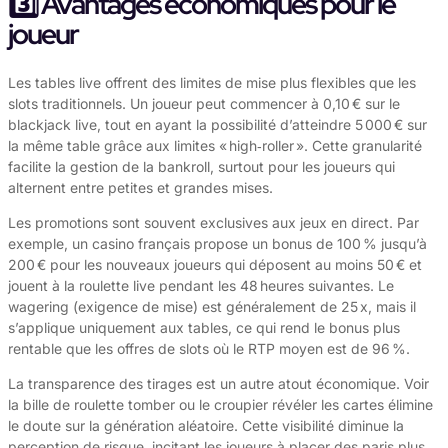
3️⃣ Avantages économiques pour le
joueur
Les tables live offrent des limites de mise plus flexibles que les
slots traditionnels. Un joueur peut commencer à 0,10 € sur le
blackjack live, tout en ayant la possibilité d’atteindre 5 000 € sur
la même table grâce aux limites « high‑roller ». Cette granularité
facilite la gestion de la bankroll, surtout pour les joueurs qui
alternent entre petites et grandes mises.
Les promotions sont souvent exclusives aux jeux en direct. Par
exemple, un casino français propose un bonus de 100 % jusqu’à
200 € pour les nouveaux joueurs qui déposent au moins 50 € et
jouent à la roulette live pendant les 48 heures suivantes. Le
wagering (exigence de mise) est généralement de 25 x, mais il
s’applique uniquement aux tables, ce qui rend le bonus plus
rentable que les offres de slots où le RTP moyen est de 96 %.
La transparence des tirages est un autre atout économique. Voir
la bille de roulette tomber ou le croupier révéler les cartes élimine
le doute sur la génération aléatoire. Cette visibilité diminue la
perception de risque, incitant les joueurs à placer des paris plus