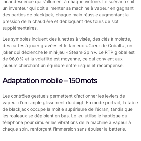
incandescence qui s’allument à chaque victoire. Le scénario suit
un inventeur qui doit alimenter sa machine à vapeur en gagnant
des parties de blackjack, chaque main réussie augmentant la
pression de la chaudière et débloquant des tours de slot
supplémentaires.
Les symboles incluent des lunettes à visée, des clés à molette,
des cartes à jouer gravées et le fameux « Cœur de Cobalt », un
joker qui déclenche le mini‑jeu « Steam‑Spin ». Le RTP global est
de 96,0 % et la volatilité est moyenne, ce qui convient aux
joueurs cherchant un équilibre entre risque et récompense.
Adaptation mobile – 150 mots
Les contrôles gestuels permettent d’actionner les leviers de
vapeur d’un simple glissement du doigt. En mode portrait, la table
de blackjack occupe la moitié supérieure de l’écran, tandis que
les rouleaux se déploient en bas. Le jeu utilise le haptique du
téléphone pour simuler les vibrations de la machine à vapeur à
chaque spin, renforçant l’immersion sans épuiser la batterie.