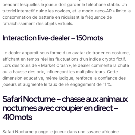
pendant lesquelles le joueur doit garder le téléphone stable. Un
tutoriel interactif guide les novices, et le mode « eco‑AR » limite la
consommation de batterie en réduisant la fréquence de
rafraîchissement des objets virtuels.
Interaction live‑dealer – 150 mots
Le dealer apparaît sous forme d’un avatar de trader en costume,
affichant en temps réel les fluctuations d’un indice crypto fictif.
Lors des tours de « Market Crash », le dealer commente la chute
ou la hausse des prix, influençant les multiplicateurs. Cette
dimension éducative, même ludique, renforce la confiance des
joueurs et augmente le taux de ré‑engagement de 11 %.
Safari Nocturne – chasse aux animaux
nocturnes avec croupier en direct –
410 mots
Safari Nocturne plonge le joueur dans une savane africaine