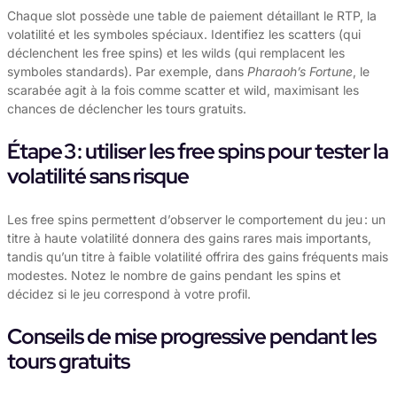
Chaque slot possède une table de paiement détaillant le RTP, la
volatilité et les symboles spéciaux. Identifiez les scatters (qui
déclenchent les free spins) et les wilds (qui remplacent les
symboles standards). Par exemple, dans
Pharaoh’s Fortune
, le
scarabée agit à la fois comme scatter et wild, maximisant les
chances de déclencher les tours gratuits.
Étape 3 : utiliser les free spins pour tester la
volatilité sans risque
Les free spins permettent d’observer le comportement du jeu : un
titre à haute volatilité donnera des gains rares mais importants,
tandis qu’un titre à faible volatilité offrira des gains fréquents mais
modestes. Notez le nombre de gains pendant les spins et
décidez si le jeu correspond à votre profil.
Conseils de mise progressive pendant les
tours gratuits