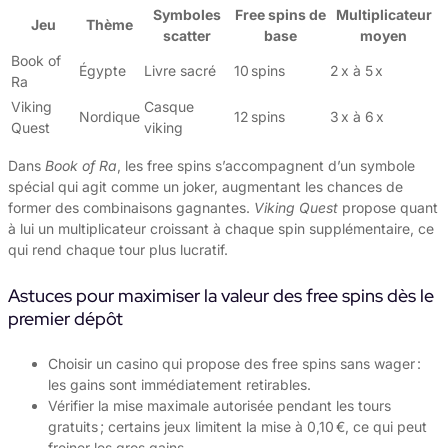
Symboles
Free spins de
Multiplicateur
Jeu
Thème
scatter
base
moyen
Book of
Égypte
Livre sacré
10 spins
2 x à 5 x
Ra
Viking
Casque
Nordique
12 spins
3 x à 6 x
Quest
viking
Dans
Book of Ra
, les free spins s’accompagnent d’un symbole
spécial qui agit comme un joker, augmentant les chances de
former des combinaisons gagnantes.
Viking Quest
propose quant
à lui un multiplicateur croissant à chaque spin supplémentaire, ce
qui rend chaque tour plus lucratif.
Astuces pour maximiser la valeur des free spins dès le
premier dépôt
Choisir un casino qui propose des free spins sans wager :
les gains sont immédiatement retirables.
Vérifier la mise maximale autorisée pendant les tours
gratuits ; certains jeux limitent la mise à 0,10 €, ce qui peut
freiner les gros gains.