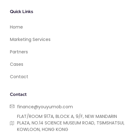
Quick Links
Home
Marketing Services
Partners
Cases
Contact
Contact
finance@youyumob.com
FLAT/ROOM 917A, BLOCK A, 9/F, NEW MANDARIN
PLAZA, NO.14 SCIENCE MUSEUM ROAD, TSIMSHATSUI,
KOWLOON, HONG KONG