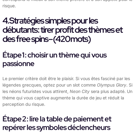
risque.
4. Stratégies simples pour les
débutants : tirer profit des thèmes et
des free spins – (420 mots)
Étape 1 : choisir un thème qui vous
passionne
Le premier critère doit être le plaisir. Si vous êtes fasciné par les
légendes grecques, optez pour un slot comme
Olympus Glory
. Si
les néons futuristes vous attirent,
Neon City
sera plus adapté. Un
thème qui vous captive augmente la durée de jeu et réduit la
perception du risque.
Étape 2 : lire la table de paiement et
repérer les symboles déclencheurs