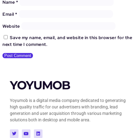
Name
*
Email
*
Website
Save my name, email, and website in this browser for the
next time I comment.
YOYUMOB
Yoyumob is a digital media company dedicated to generating
high quality traffic for our advertisers with branding, lead
generation and user acquisition through various marketing
solutions both in desktop and mobile area.