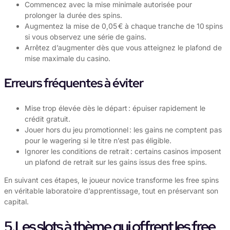
Commencez avec la mise minimale autorisée pour
prolonger la durée des spins.
Augmentez la mise de 0,05 € à chaque tranche de 10 spins
si vous observez une série de gains.
Arrêtez d’augmenter dès que vous atteignez le plafond de
mise maximale du casino.
Erreurs fréquentes à éviter
Mise trop élevée dès le départ : épuiser rapidement le
crédit gratuit.
Jouer hors du jeu promotionnel : les gains ne comptent pas
pour le wagering si le titre n’est pas éligible.
Ignorer les conditions de retrait : certains casinos imposent
un plafond de retrait sur les gains issus des free spins.
En suivant ces étapes, le joueur novice transforme les free spins
en véritable laboratoire d’apprentissage, tout en préservant son
capital.
5. Les slots à thème qui offrent les free