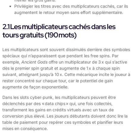
Privilégier les titres avec des multiplicateurs cachés, car ils
augmentent le retour moyen sans effort supplémentaire.
2.1 Les multiplicateurs cachés dans les
tours gratuits (190 mots)
Les multiplicateurs sont souvent dissimulés derrière des symboles
spéciaux qui n’apparaissent que pendant les free spins. Par
exemple,
Ancient Gods
offre un multiplicateur de 3 x qui s’active
dès le premier spin gratuit et augmente de 1 x à chaque spin
suivant, atteignant jusqu’à 10 x. Cette mécanique incite le joueur à
rester concentré sur chaque tour, car le potentiel de gain
augmente de façon exponentielle.
Dans les slots cyber‑punk, les multiplicateurs peuvent être
déclenchés par des « data chips » qui, une fois collectés,
transforment les gains en crédits virtuels avec un taux de
conversion plus élevé. Les joueurs débutants doivent donc lire la
table de paiement pour repérer ces symboles et planifier leurs
mises en conséquence.