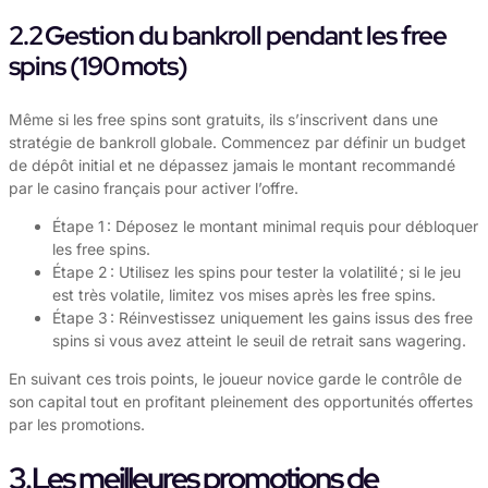
2.2 Gestion du bankroll pendant les free
spins (190 mots)
Même si les free spins sont gratuits, ils s’inscrivent dans une
stratégie de bankroll globale. Commencez par définir un budget
de dépôt initial et ne dépassez jamais le montant recommandé
par le casino français pour activer l’offre.
Étape 1 : Déposez le montant minimal requis pour débloquer
les free spins.
Étape 2 : Utilisez les spins pour tester la volatilité ; si le jeu
est très volatile, limitez vos mises après les free spins.
Étape 3 : Réinvestissez uniquement les gains issus des free
spins si vous avez atteint le seuil de retrait sans wagering.
En suivant ces trois points, le joueur novice garde le contrôle de
son capital tout en profitant pleinement des opportunités offertes
par les promotions.
3. Les meilleures promotions de