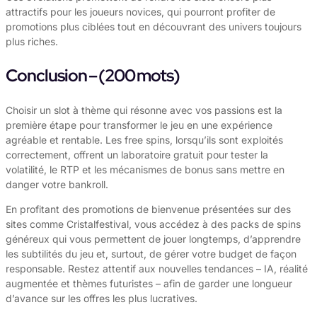
attractifs pour les joueurs novices, qui pourront profiter de
promotions plus ciblées tout en découvrant des univers toujours
plus riches.
Conclusion – (200 mots)
Choisir un slot à thème qui résonne avec vos passions est la
première étape pour transformer le jeu en une expérience
agréable et rentable. Les free spins, lorsqu’ils sont exploités
correctement, offrent un laboratoire gratuit pour tester la
volatilité, le RTP et les mécanismes de bonus sans mettre en
danger votre bankroll.
En profitant des promotions de bienvenue présentées sur des
sites comme Cristalfestival, vous accédez à des packs de spins
généreux qui vous permettent de jouer longtemps, d’apprendre
les subtilités du jeu et, surtout, de gérer votre budget de façon
responsable. Restez attentif aux nouvelles tendances – IA, réalité
augmentée et thèmes futuristes – afin de garder une longueur
d’avance sur les offres les plus lucratives.