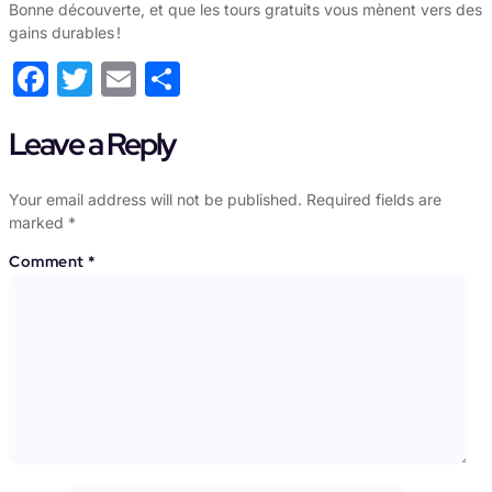
Bonne découverte, et que les tours gratuits vous mènent vers des
gains durables !
Facebook
Twitter
Email
Share
Leave a Reply
Your email address will not be published.
Required fields are
marked
*
Comment
*