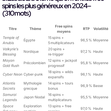
spins les plus généreux en 2024 –
(310 mots)
Free spins
Titre
Thème
RTP
Volatilité
moyens
Temple of
15 spins +
Égypte
96,5 %
Moyenne
Anubis
5 multiplicateurs
Valkyrie’s
20 spins +
Nordique
97,2 %
Haute
Blessing
re‑trigger
Mayan
12 spins + jackpot
Précolombien
95,8 %
Moyenne
Gold Rush
progressif
18 spins + wilds
Cyber Neon
Cyber‑punk
96,1 %
Haute
expansifs
Atlantis
Mythologie
14 spins + tours
96,9 %
Basse
Secrets
grecque
bonus
Samurai
16 spins +
Japon féodal
95,5 %
Moyenne
Legends
multiplicateurs
Space
Exploration
13 spins + free
97,0 %
Haute