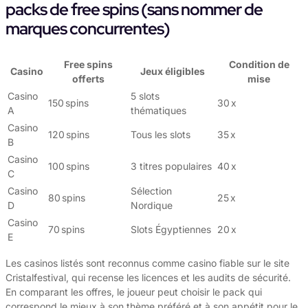
packs de free spins (sans nommer de
marques concurrentes)
Free spins
Condition de
Casino
Jeux éligibles
offerts
mise
Casino
5 slots
150 spins
30 x
A
thématiques
Casino
120 spins
Tous les slots
35 x
B
Casino
100 spins
3 titres populaires
40 x
C
Casino
Sélection
80 spins
25 x
D
Nordique
Casino
70 spins
Slots Égyptiennes
20 x
E
Les casinos listés sont reconnus comme casino fiable sur le site
Cristalfestival, qui recense les licences et les audits de sécurité.
En comparant les offres, le joueur peut choisir le pack qui
correspond le mieux à son thème préféré et à son appétit pour le