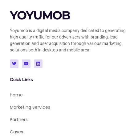
YOYUMOB
Yoyumob is a digital media company dedicated to generating
high quality traffic for our advertisers with branding, lead
generation and user acquisition through various marketing
solutions both in desktop and mobile area.
Quick Links
Home
Marketing Services
Partners
Cases