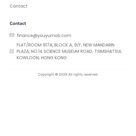
Contact
Contact
finance@youyumob.com
FLAT/ROOM 917A, BLOCK A, 9/F, NEW MANDARIN
PLAZA, NO.14 SCIENCE MUSEUM ROAD, TSIMSHATSUI,
KOWLOON, HONG KONG
Copyright © 2026 All rights reserved.