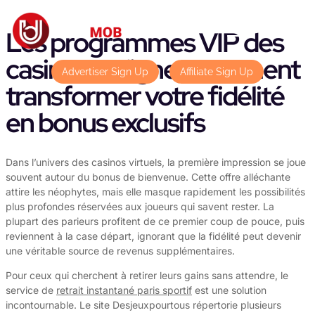
Les programmes VIP des
casinos en ligne : comment
Advertiser Sign Up
Affiliate Sign Up
transformer votre fidélité
en bonus exclusifs
Dans l’univers des casinos virtuels, la première impression se joue
souvent autour du bonus de bienvenue. Cette offre alléchante
attire les néophytes, mais elle masque rapidement les possibilités
plus profondes réservées aux joueurs qui savent rester. La
plupart des parieurs profitent de ce premier coup de pouce, puis
reviennent à la case départ, ignorant que la fidélité peut devenir
une véritable source de revenus supplémentaires.
Pour ceux qui cherchent à retirer leurs gains sans attendre, le
service de
retrait instantané paris sportif
est une solution
incontournable. Le site Desjeuxpourtous répertorie plusieurs