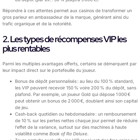
Répondre à ces attentes permet aux casinos de transformer un
gros parieur en ambassadeur de la marque, générant ainsi du
trafic organique et de la notoriété.
2. Les types de récompenses VIP les
plus rentables
Parmi les multiples avantages offerts, certains se démarquent par
leur impact direct sur le portefeuille du joueur.
Bonus de dépôt personnalisés : au lieu du 100 % standard,
les VIP peuvent recevoir 150 % voire 200 % du dépôt, sans
plafond. Par exemple, un joueur Gold qui dépose 1 000 €
peut obtenir un bonus de 2 000 €, doublant ainsi son capital
de jeu.
Cash‑back quotidien ou hebdomadaire : un remboursement
de 10 % sur les pertes nettes chaque jour permet de réduire
l’effet de la variance, surtout sur des machines à haute
volatilité comme
Book of Ra Deluxe
.