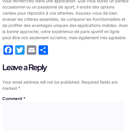
vous recherchez dans une application. Que vous soyez un parieur
occasionnel ou un passionné de sport, il existe des options
variées pour répondre à vos attentes. Assurez-vous de bien
évaluer les critères essentiels, de comparer les fonctionnalités et
de profiter des avantages uniques des applications mobiles. Avec
la bonne approche, votre expérience de paris sportif en ligne
peut être non seulement lucrative, mais également très agréable.
Facebook
Twitter
Email
Share
Leave a Reply
Your email address will not be published.
Required fields are
marked
*
Comment
*