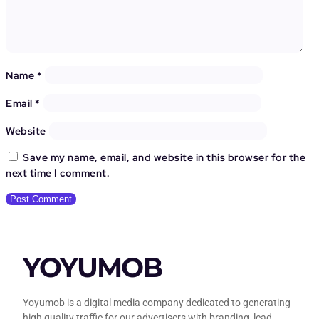
Name
*
Email
*
Website
Save my name, email, and website in this browser for the
next time I comment.
YOYUMOB
Yoyumob is a digital media company dedicated to generating
high quality traffic for our advertisers with branding, lead