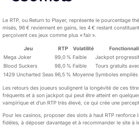
Le RTP, ou Return to Player, représente le pourcentage th
misés, 96 € reviennent en gains, les 4 € restant constitua
perçoivent ces jeux comme plus « fair ».
Jeu
RTP
Volatilité
Fonctionnal
Mega Joker
99,0 %
Faible
Jackpot progressi
Blood Suckers
98,0 %
Faible
Tours gratuits avec
1429 Uncharted Seas
96,5 %
Moyenne
Symboles empilés e
Les retours des joueurs soulignent la longévité de ces titr
fréquents et à son jackpot qui peut être atteint en quelque
vampirique et d’un RTP très élevé, ce qui crée une percep
Pour les casinos, proposer des slots à haut RTP renforce l
fidèles, à déposer davantage et à recommander le site à l