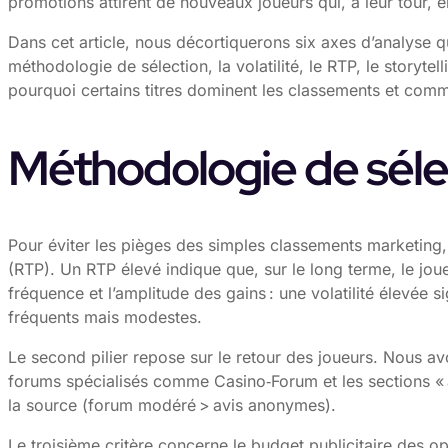
promotions attirent de nouveaux joueurs qui, à leur tour, 
Dans cet article, nous décortiquerons six axes d’analyse q
méthodologie de sélection, la volatilité, le RTP, le storyt
pourquoi certains titres dominent les classements et commen
Méthodologie de séle
Pour éviter les pièges des simples classements marketing
(RTP). Un RTP élevé indique que, sur le long terme, le jou
fréquence et l’amplitude des gains : une volatilité élevée s
fréquents mais modestes.
Le second pilier repose sur le retour des joueurs. Nous av
forums spécialisés comme Casino‑Forum et les sections « a
la source (forum modéré > avis anonymes).
Le troisième critère concerne le budget publicitaire des o