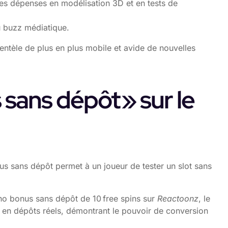
des dépenses en modélisation 3D et en tests de
du buzz médiatique.
lientèle de plus en plus mobile et avide de nouvelles
sans dépôt » sur le
us sans dépôt permet à un joueur de tester un slot sans
ino bonus sans dépôt de 10 free spins sur
Reactoonz
, le
s en dépôts réels, démontrant le pouvoir de conversion