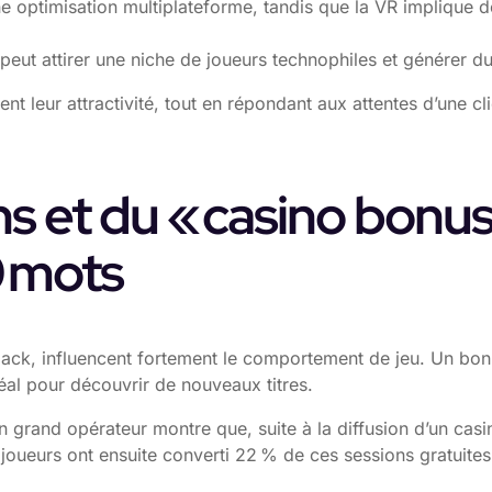
e optimisation multiplateforme, tandis que la VR implique 
sif peut attirer une niche de joueurs technophiles et générer 
ent leur attractivité, tout en répondant aux attentes d’une c
 et du « casino bonus 
0 mots
back, influencent fortement le comportement de jeu. Un bon
déal pour découvrir de nouveaux titres.
n grand opérateur montre que, suite à la diffusion d’un cas
joueurs ont ensuite converti 22 % de ces sessions gratuite