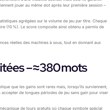
eviennent jouer au même slot après leur première session –
atistiques agrégées sur le volume de jeu par titre. Chaque
itaire (10 %). Le score composite ainsi obtenu a permis de
mances réelles des machines à sous, tout en donnant aux
citées – ≈ 380 mots
plique que les gains sont rares mais, lorsqu’ils surviennent,
ts à accepter de longues périodes de jeu sans gain pour viser
écanique de tours gratuits où chaque symbole spécial