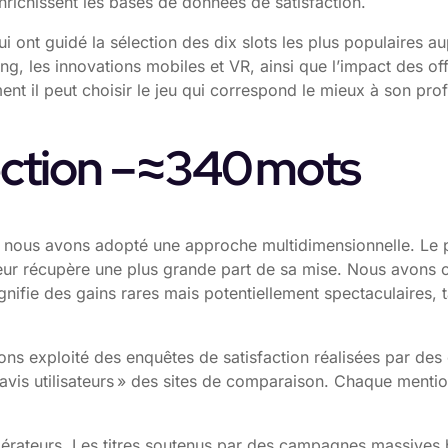
enrichissent les bases de données de satisfaction.
ui ont guidé la sélection des dix slots les plus populaires 
elling, les innovations mobiles et VR, ainsi que l’impact des 
t il peut choisir le jeu qui correspond le mieux à son profi
ction – ≈ 340 mots
, nous avons adopté une approche multidimensionnelle. Le p
eur récupère une plus grande part de sa mise. Nous avons cr
ignifie des gains rares mais potentiellement spectaculaires, 
ons exploité des enquêtes de satisfaction réalisées par des 
vis utilisateurs » des sites de comparaison. Chaque mention
pérateurs. Les titres soutenus par des campagnes massives bé