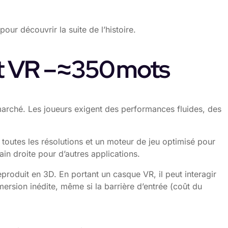
our découvrir la suite de l’histoire.
t VR – ≈ 350 mots
 marché. Les joueurs exigent des performances fluides, des
toutes les résolutions et un moteur de jeu optimisé pour
ain droite pour d’autres applications.
produit en 3D. En portant un casque VR, il peut interagir
mersion inédite, même si la barrière d’entrée (coût du