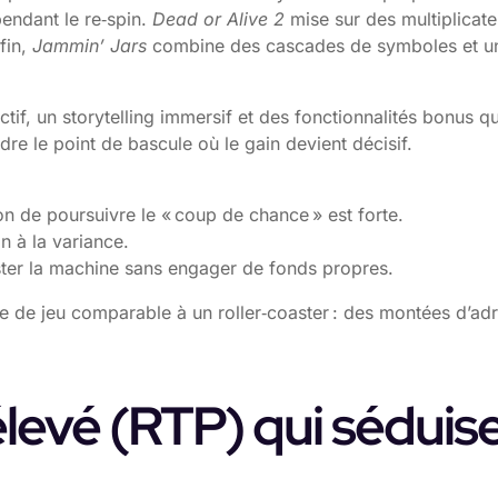
pendant le re‑spin.
Dead or Alive 2
mise sur des multiplicate
fin,
Jammin’ Jars
combine des cascades de symboles et un 
tif, un storytelling immersif et des fonctionnalités bonus qu
dre le point de bascule où le gain devient décisif.
ion de poursuivre le « coup de chance » est forte.
on à la variance.
tester la machine sans engager de fonds propres.
ence de jeu comparable à un roller‑coaster : des montées d’a
levé (RTP) qui séduise