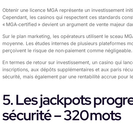
Obtenir une licence MGA représente un investissement initi
Cependant, les casinos qui respectent ces standards cons
« MGA‑certified » devient un argument de vente majeur dans
Sur le plan marketing, les opérateurs utilisent le sceau MG
moyenne. Les études internes de plusieurs plateformes mont
perçoivent le risque de non‑paiement comme négligeable.
En termes de retour sur investissement, un casino qui lanc
inscriptions, aux dépôts supplémentaires et aux paris réc
sécurité, mais également par une rentabilité accrue pour l
5. Les jackpots progr
sécurité – 320 mots