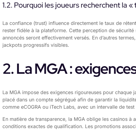
1.2. Pourquoi les joueurs recherchent la « 
La confiance (trust) influence directement le taux de réte
rester fidèle à la plateforme. Cette perception de sécurité 
annoncés seront effectivement versés. En d’autres termes, l
jackpots progressifs visibles.
2. La MGA : exigences
La MGA impose des exigences rigoureuses pour chaque jac
placé dans un compte ségrégué afin de garantir la liquidit
comme eCOGRA ou iTech Labs, avec un intervalle de test d
En matière de transparence, la MGA oblige les casinos à a
conditions exactes de qualification. Les promotions associ