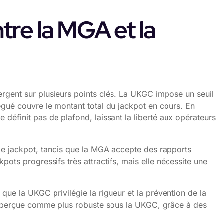
tre la MGA et la
rgent sur plusieurs points clés. La UKGC impose un seuil
gué couvre le montant total du jackpot en cours. En
définit pas de plafond, laissant la liberté aux opérateurs
de jackpot, tandis que la MGA accepte des rapports
kpots progressifs très attractifs, mais elle nécessite une
que la UKGC privilégie la rigueur et la prévention de la
est perçue comme plus robuste sous la UKGC, grâce à des