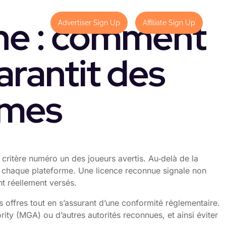
gne : comment
Contact
Advertiser Sign Up
Affiliate Sign Up
arantit des
rmes
critère numéro un des joueurs avertis. Au‑delà de la
 chaque plateforme. Une licence reconnue signale non
t réellement versés.
offres tout en s’assurant d’une conformité réglementaire.
ority (MGA) ou d’autres autorités reconnues, et ainsi éviter