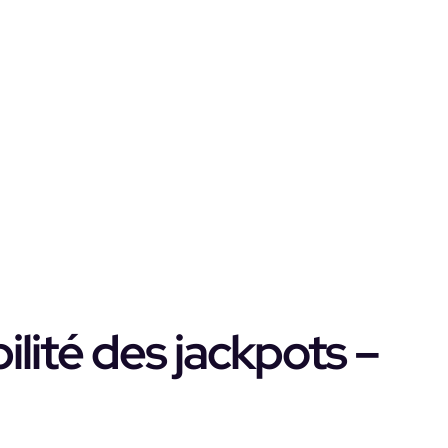
ilité des jackpots –