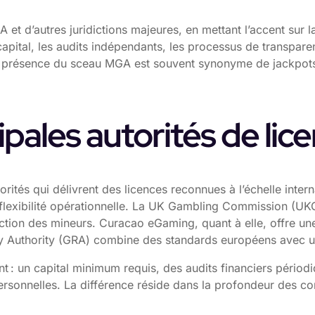
 et d’autres juridictions majeures, en mettant l’accent sur 
capital, les audits indépendants, les processus de transpa
i la présence du sceau MGA est souvent synonyme de jackpots
ipales autorités de li
rités qui délivrent des licences reconnues à l’échelle inte
t flexibilité opérationnelle. La UK Gambling Commission (U
tection des mineurs. Curacao eGaming, quant à elle, offre u
ory Authority (GRA) combine des standards européens avec u
 : un capital minimum requis, des audits financiers périodi
sonnelles. La différence réside dans la profondeur des con