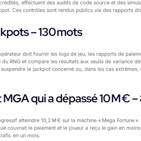
accrédités, effectuent des audits de code source et des simu
ot. Ces contrôles sont rendus publics via des rapports disp
ackpots – 130 mots
’opérateur doit fournir les logs de jeu, les rapports de pai
 du RNG et compare les résultats aux seuils de variance défi
l, suspendre le jackpot concerné ou, dans les cas extrêmes
ot MGA qui a dépassé 10 M € –
gressif atteindre 10,2 M € sur la machine « Mega Fortune »
ué couvrait le paiement et le joueur a reçu le gain en moin
rafic en un mois.