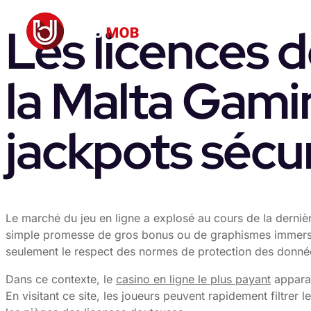
Les licences 
la Malta Gami
jackpots sécu
Le marché du jeu en ligne a explosé au cours de la dernièr
simple promesse de gros bonus ou de graphismes immersif
seulement le respect des normes de protection des données
Dans ce contexte, le
casino en ligne le plus payant
apparaî
En visitant ce site, les joueurs peuvent rapidement filtrer 