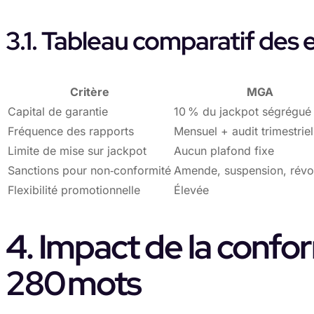
3.1. Tableau comparatif des 
Critère
MGA
Capital de garantie
10 % du jackpot ségrégué
Fréquence des rapports
Mensuel + audit trimestriel
Limite de mise sur jackpot
Aucun plafond fixe
Sanctions pour non‑conformité
Amende, suspension, révo
Flexibilité promotionnelle
Élevée
4. Impact de la confor
280 mots