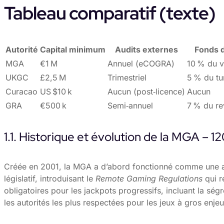
Tableau comparatif (texte)
Autorité
Capital minimum
Audits externes
Fonds d
MGA
€1 M
Annuel (eCOGRA)
10 % du v
UKGC
£2,5 M
Trimestriel
5 % du tu
Curacao
US $10 k
Aucun (post‑licence)
Aucun
GRA
€500 k
Semi‑annuel
7 % du re
1.1. Historique et évolution de la MGA – 1
Créée en 2001, la MGA a d’abord fonctionné comme une age
législatif, introduisant le
Remote Gaming Regulations
qui r
obligatoires pour les jackpots progressifs, incluant la sé
les autorités les plus respectées pour les jeux à gros enjeu