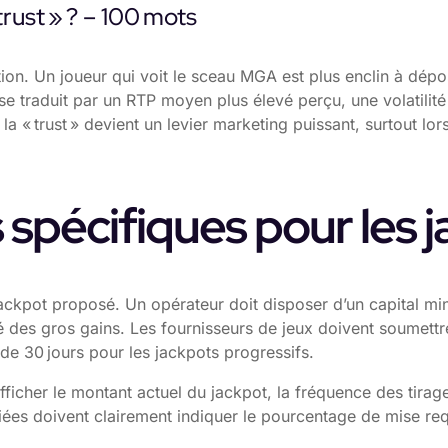
trust » ? – 100 mots
ntion. Un joueur qui voit le sceau MGA est plus enclin à dép
se traduit par un RTP moyen plus élevé perçu, une volatilité 
a « trust » devient un levier marketing puissant, surtout lo
 spécifiques pour les 
kpot proposé. Un opérateur doit disposer d’un capital mi
é des gros gains. Les fournisseurs de jeux doivent soumettr
e 30 jours pour les jackpots progressifs.
fficher le montant actuel du jackpot, la fréquence des tira
ées doivent clairement indiquer le pourcentage de mise requ