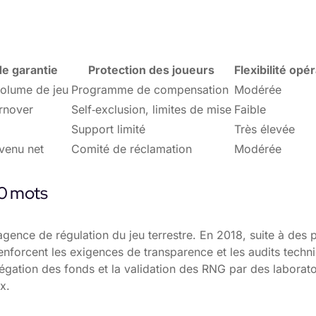
e garantie
Protection des joueurs
Flexibilité opé
olume de jeu
Programme de compensation
Modérée
rnover
Self‑exclusion, limites de mise
Faible
Support limité
Très élevée
venu net
Comité de réclamation
Modérée
20 mots
nce de régulation du jeu terrestre. En 2018, suite à des p
enforcent les exigences de transparence et les audits tech
grégation des fonds et la validation des RNG par des labora
x.