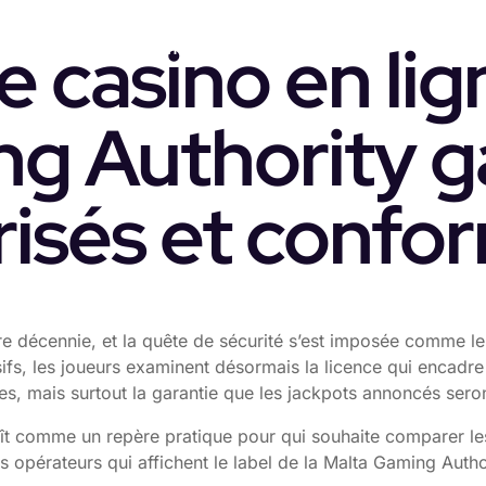
de casino en li
Home
Marketing Services
Partners
Cases
ng Authority g
risés et confo
e décennie, et la quête de sécurité s’est imposée comme le 
s, les joueurs examinent désormais la licence qui encadre
, mais surtout la garantie que les jackpots annoncés seron
t comme un repère pratique pour qui souhaite comparer les 
les opérateurs qui affichent le label de la Malta Gaming Auth