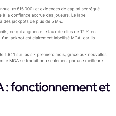
annuel (≈ €15 000) et exigences de capital ségrégué.
à la confiance accrue des joueurs. Le label
 à des jackpots de plus de 5 M €.
mails, ce qui augmente le taux de clics de 12 % en
’un jackpot est clairement labellisé MGA, car ils
 1,8 : 1 sur les six premiers mois, grâce aux nouvelles
ormité MGA se traduit non seulement par une meilleure
A : fonctionnement et