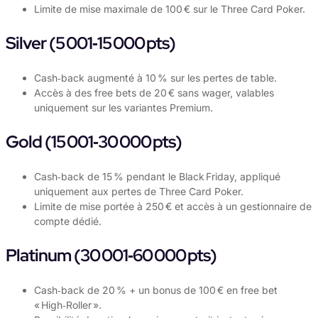
Limite de mise maximale de 100 € sur le Three Card Poker.
Silver (5 001‑15 000 pts)
Cash‑back augmenté à 10 % sur les pertes de table.
Accès à des free bets de 20 € sans wager, valables
uniquement sur les variantes Premium.
Gold (15 001‑30 000 pts)
Cash‑back de 15 % pendant le Black Friday, appliqué
uniquement aux pertes de Three Card Poker.
Limite de mise portée à 250 € et accès à un gestionnaire de
compte dédié.
Platinum (30 001‑60 000 pts)
Cash‑back de 20 % + un bonus de 100 € en free bet
« High‑Roller ».