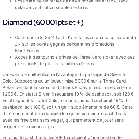
Possibilité de retirer les gains en retrait instantané, sans
délai de vérification supplémentaire.
Diamond (60 001 pts et +)
Cash‑back de 25 % toute l’année, avec un multiplicateur de
2 x sur les points gagnés pendant les promotions
Black Friday.
Accès à des tournois privés de Three Card Poker avec des
prize pools de plusieurs milliers d’euros.
Un exemple chiffré illustre l’avantage du passage de Silver à
Gold. Supposons qu’un joueur mise 5 000 € sur le Three Card
Poker pendant la semaine du Black Friday et subit une perte de
1 200 €. En statut Silver, il récupère 10 % de cashback, soit 120 €.
En atteignant le statut Gold, le même joueur toucherait 15 % de
cashback, soit 180 €, soit un gain supplémentaire de 60 €. Cette
différence peut être décisive lorsqu’on combine le cash‑back
avec les free bets sans wager, qui permettent de jouer sans
risquer de nouveau capital.
En plus du cash‑back, les VIP bénéficient d’une gestion de