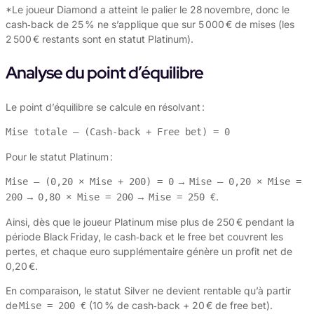
*Le joueur Diamond a atteint le palier le 28 novembre, donc le
cash‑back de 25 % ne s’applique que sur 5 000 € de mises (les
2 500 € restants sont en statut Platinum).
Analyse du point d’équilibre
Le point d’équilibre se calcule en résolvant :
Mise totale – (Cash‑back + Free bet) = 0
Pour le statut Platinum :
→
Mise – (0,20 × Mise + 200) = 0
Mise – 0,20 × Mise =
→
→
.
200
0,80 × Mise = 200
Mise = 250 €
Ainsi, dès que le joueur Platinum mise plus de 250 € pendant la
période Black Friday, le cash‑back et le free bet couvrent les
pertes, et chaque euro supplémentaire génère un profit net de
0,20 €.
En comparaison, le statut Silver ne devient rentable qu’à partir
de
(10 % de cash‑back + 20 € de free bet).
Mise = 200 €