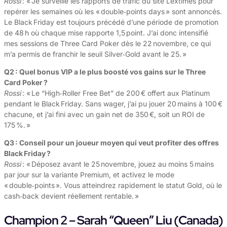
Rossi
: « Je surveille les rapports de trafic du site Lextimes pour
repérer les semaines où les « double‑points days » sont annoncés.
Le Black Friday est toujours précédé d’une période de promotion
de 48 h où chaque mise rapporte 1,5 point. J’ai donc intensifié
mes sessions de Three Card Poker dès le 22 novembre, ce qui
m’a permis de franchir le seuil Silver‑Gold avant le 25. »
Q2 : Quel bonus VIP a le plus boosté vos gains sur le Three
Card Poker ?
Rossi
: « Le “High‑Roller Free Bet” de 200 € offert aux Platinum
pendant le Black Friday. Sans wager, j’ai pu jouer 20 mains à 100 €
chacune, et j’ai fini avec un gain net de 350 €, soit un ROI de
175 %. »
Q3 : Conseil pour un joueur moyen qui veut profiter des offres
Black Friday ?
Rossi
: « Déposez avant le 25 novembre, jouez au moins 5 mains
par jour sur la variante Premium, et activez le mode
« double‑points ». Vous atteindrez rapidement le statut Gold, où le
cash‑back devient réellement rentable. »
Champion 2 – Sarah “Queen” Liu (Canada)