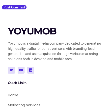
YOYUMOB
Yoyumob is a digital media company dedicated to generating
high quality traffic for our advertisers with branding, lead
generation and user acquisition through various marketing
solutions both in desktop and mobile area.
Quick Links
Home
Marketing Services