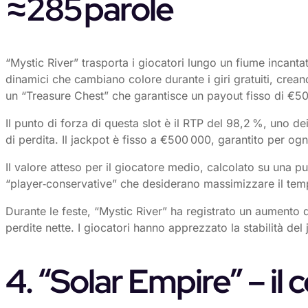
≈ 285 parole
“Mystic River” trasporta i giocatori lungo un fiume incanta
dinamici che cambiano colore durante i giri gratuiti, crean
un “Treasure Chest” che garantisce un payout fisso di €50
Il punto di forza di questa slot è il RTP del 98,2 %, uno dei
di perdita. Il jackpot è fisso a €500 000, garantito per ogn
Il valore atteso per il giocatore medio, calcolato su una p
“player‑conservative” che desiderano massimizzare il tem
Durante le feste, “Mystic River” ha registrato un aumento 
perdite nette. I giocatori hanno apprezzato la stabilità de
4. “Solar Empire” – il 