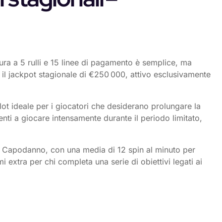
tura a 5 rulli e 15 linee di pagamento è semplice, ma
 è il jackpot stagionale di €250 000, attivo esclusivamente
lot ideale per i giocatori che desiderano prolungare la
enti a giocare intensamente durante il periodo limitato,
a Capodanno, con una media di 12 spin al minuto per
xtra per chi completa una serie di obiettivi legati ai