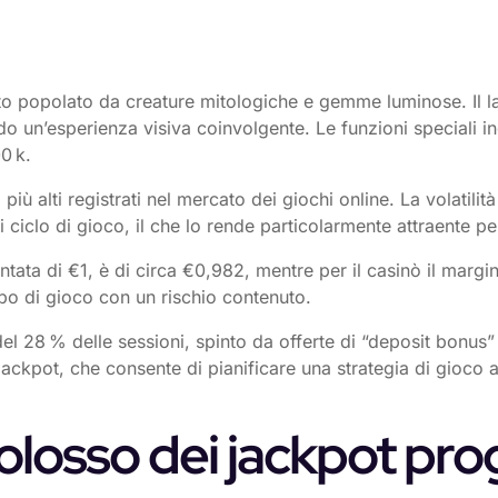
to popolato da creature mitologiche e gemme luminose. Il lay
do un’esperienza visiva coinvolgente. Le funzioni speciali in
0 k.
 più alti registrati nel mercato dei giochi online. La volatili
i ciclo di gioco, il che lo rende particolarmente attraente pe
untata di €1, è di circa €0,982, mentre per il casinò il margi
po di gioco con un rischio contenuto.
del 28 % delle sessioni, spinto da offerte di “deposit bonu
l jackpot, che consente di pianificare una strategia di gioco
colosso dei jackpot pro