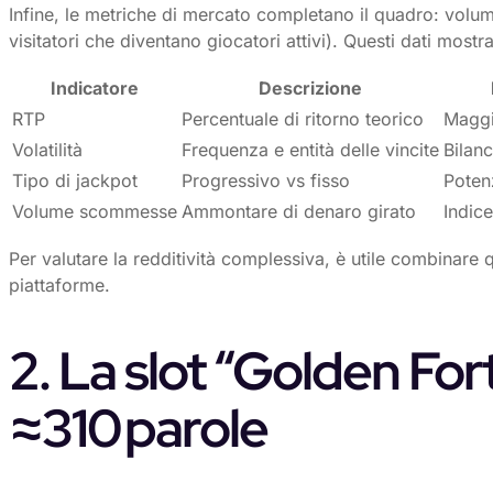
Infine, le metriche di mercato completano il quadro: volum
visitatori che diventano giocatori attivi). Questi dati mostra
Indicatore
Descrizione
RTP
Percentuale di ritorno teorico
Maggi
Volatilità
Frequenza e entità delle vincite
Bilan
Tipo di jackpot
Progressivo vs fisso
Potenz
Volume scommesse
Ammontare di denaro girato
Indice
Per valutare la redditività complessiva, è utile combinare 
piattaforme.
2. La slot “Golden For
≈ 310 parole