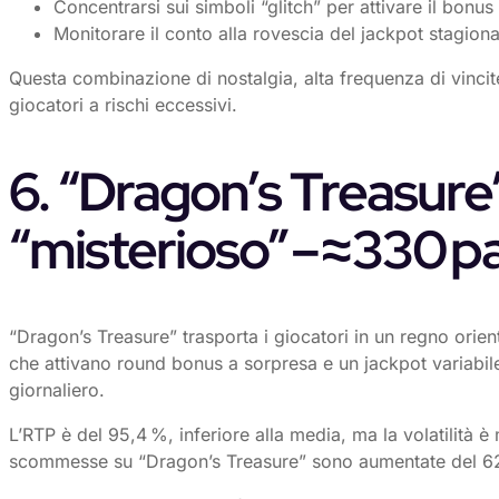
Concentrarsi sui simboli “glitch” per attivare il bonus 
Monitorare il conto alla rovescia del jackpot stagiona
Questa combinazione di nostalgia, alta frequenza di vincite
giocatori a rischi eccessivi.
6. “Dragon’s Treasure” 
“misterioso” – ≈ 330 p
“Dragon’s Treasure” trasporta i giocatori in un regno orienta
che attivano round bonus a sorpresa e un jackpot variabi
giornaliero.
L’RTP è del 95,4 %, inferiore alla media, ma la volatilità è
scommesse su “Dragon’s Treasure” sono aumentate del 62 