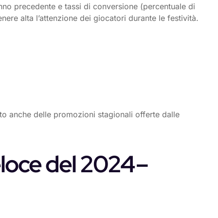
nno precedente e tassi di conversione (percentuale di
nere alta l’attenzione dei giocatori durante le festività.
to anche delle promozioni stagionali offerte dalle
eloce del 2024 –